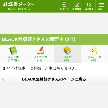
ログイン
新規登録
本を探
BLACK無糖好き
さんの積読本 (0冊)
読んだ本
読んでる本
積読本
読みたい本
（1072冊）
（1冊）
（0冊）
（0冊）
まだ「積読本」に登録した本はありません。
BLACK無糖好きさんのページに戻る