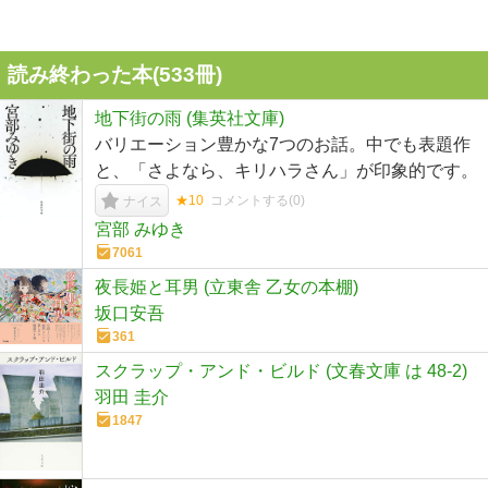
読み終わった本(
533
冊)
地下街の雨 (集英社文庫)
バリエーション豊かな7つのお話。中でも表題作
と、「さよなら、キリハラさん」が印象的です。
★10
コメントする(
0
)
ナイス
宮部 みゆき
7061
夜長姫と耳男 (立東舎 乙女の本棚)
坂口安吾
361
スクラップ・アンド・ビルド (文春文庫 は 48-2)
羽田 圭介
1847