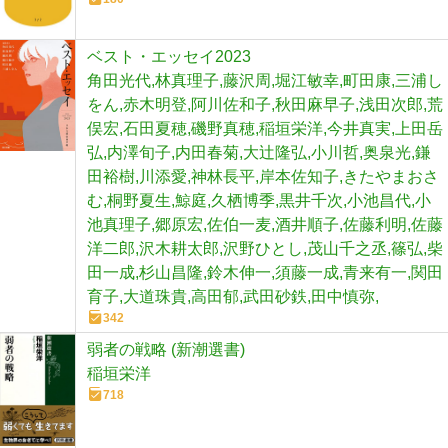
ベスト・エッセイ2023
角田光代,林真理子,藤沢周,堀江敏幸,町田康,三浦し
をん,赤木明登,阿川佐和子,秋田麻早子,浅田次郎,荒
俣宏,石田夏穂,磯野真穂,稲垣栄洋,今井真実,上田岳
弘,内澤旬子,内田春菊,大辻隆弘,小川哲,奥泉光,鎌
田裕樹,川添愛,神林長平,岸本佐知子,きたやまおさ
む,桐野夏生,鯨庭,久栖博季,黒井千次,小池昌代,小
池真理子,郷原宏,佐伯一麦,酒井順子,佐藤利明,佐藤
洋二郎,沢木耕太郎,沢野ひとし,茂山千之丞,篠弘,柴
田一成,杉山昌隆,鈴木伸一,須藤一成,青来有一,関田
育子,大道珠貴,高田郁,武田砂鉄,田中慎弥,
342
弱者の戦略 (新潮選書)
稲垣栄洋
718