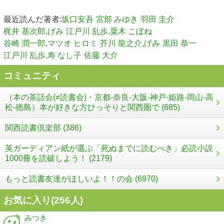
最近読んだ著者:
坂口安吾
宮部 みゆき
羽田 圭介
梶井 基次郎,げみ
江戸川 乱歩,粟木 こぼね
谷崎 潤一郎,マツオ ヒロミ
芥川 龍之介,げみ
黒田 恭一
江戸川 乱歩,寿 なし子
佐藤 大介
コミュニティ
（本の茶話会(≠読書会)・京都-奈良-大阪-神戸-姫路-岡山-高
松-徳島）本が好きな方ひっそりと関西圏で (685)
関西読書倶楽部 (386)
英ガーディアン紙が選ぶ「死ぬまでに読むべき」必読小説
1000冊を読破しよう！ (2179)
もっと読書友達がほしいよ！！の会 (6970)
お気に入り(
256
人)
みつき