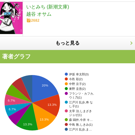
いとみち (新潮文庫)
越谷 オサム
2682
もっと見る
著者グラフ
伊坂 幸太郎(3)
今邑 彩(2)
中野 京子(2)
20%
東野 圭吾(2)
フランツ・カフカ,
ウミ乃(1)
6.7%
江戸川 乱歩,寿 な
13.3%
し子(1)
6.7%
太宰 治,しまざき
ジョゼ(1)
13.3%
森 鷗外,今井 キ…
13.3%
中島 敦,しきみ(1)
江戸川 乱歩,ま…