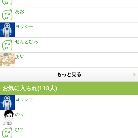
あお
ヨッシー
せんとひろ
あや
もっと見る
お気に入られ(
113
人)
ヨッシー
のり
ひで