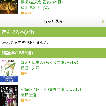
檸檬 (立東舎 乙女の本棚)
梶井 基次郎,げみ
1006
もっと見る
読んでる本(
0
冊)
表示する内容がありません
積読本(
1559
冊)
コメと日本人 (ちくま文庫い-71-7)
稲垣 栄洋
48
沈黙のパレード (文春文庫 ひ 13-13)
東野 圭吾
7456