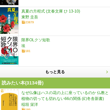
真夏の方程式 (文春文庫 ひ 13-10)
東野 圭吾
23879
限界OLクソ短歌
埃
181
もっと見る
読みたい本(
3134
冊)
なぜ仏像はハスの花の上に座っているのか 仏教と
植物の切っても切れない66の関係 (幻冬舎新書)
稲垣 栄洋
180