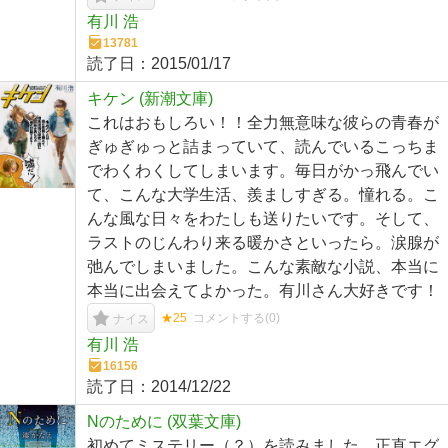
有川 浩
13781
読了日：
2015/01/17
キケン (新潮文庫)
これはおもしろい！！全力無意味な彼らの青春が
ぎゅぎゅっと詰まっていて、読んでいるこっちま
でわくわくしてしまいます。毎日がかっ飛んでい
て、こんな大学生活、羨ましすぎる。憧れる。こ
んな風な日々をわたしも送りたいです。そして、
ラストのじんわり来る暖かさといったら。涙腺が
弛んでしまいました。こんな素敵な小説、本当に
本当に出会えてよかった。有川さん大好きです！
★25
コメントする(
0
)
ナイス
有川 浩
16156
読了日：
2014/12/22
Nのために (双葉文庫)
初めてミステリー（？）を読みました。正直エグ