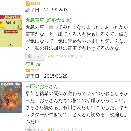
23526
読了日：
2015/02/03
阪急電車 (幻冬舎文庫)
阪急列車、乗ってみたくなりました。あったかい
電車だなーと。出てくる人もおもしろくて、続き
が気になって一気に読めちゃいました笑こんなこ
と、私の身の回りの電車でも起きてるのかな。
★47
コメントする(
0
)
ナイス
有川 浩
79211
読了日：
2015/01/28
三匹のおっさん
早苗と祐希の関係が変わっていくのがおもしろか
った！おっさんたちの影での活躍がかっこいい。
さらさら読める、有川さんらしい本でした。キャ
ラクターが生きてて、どんどん読める。続編もよ
みたい！
★16
コメントする(
0
)
ナイス