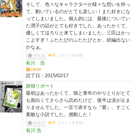
そして、色々なキャラクターが様々な想いを持っ
て、動いているのがとても楽しい！また好きにな
ってしまいました。個人的には、最後についてい
た潤子の話がとても好きでした。あったかくて、
優しくてほろりと来てしまいました。三匹はかっ
こよすぎ！ふたたびのふたたびとか、続編出ない
かなぁ。
★26
コメントする(
0
)
ナイス
有川 浩
16648
読了日：
2015/02/17
旅猫リポート
最初はあったかくて、猫と青年のやりとりがとて
も面白くてさらさら読めたけど、後半は涙が止ま
りませんでした。一言で表すなら『愛』。すごく
素敵な小説でした。感動した！
★29
コメントする(
0
)
ナイス
有川 浩