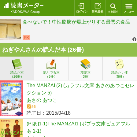
ログイン
新規登録
本を探
ねぎやん
さんの読んだ本 (26冊)
読んだ本
読んでる本
積読本
読みたい本
（26冊）
（3冊）
（3冊）
（5冊）
The MANZAI (2) (カラフル文庫 あさのあつこセレ
クション 5)
あさの あつこ
56
読了日：
2015/04/18
(P[あ]1-1)The MANZAI1 (ポプラ文庫ピュアフル
あ 1-1)