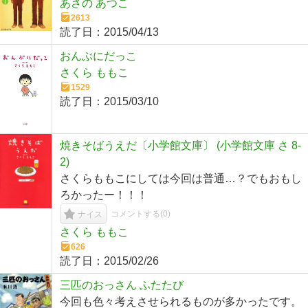
あさの あつこ
2613
読了日：
2015/04/13
おんぶにだっこ
さくら ももこ
1529
読了日：
2015/03/10
焼きそばうえだ〔小学館文庫〕 (小学館文庫 さ 8-
2)
さくらももこにしては今回は普通…？でもおもし
ろかったー！！！
コメントする(
0
)
ナイス
さくら ももこ
626
読了日：
2015/02/26
三匹のおっさん ふたたび
今回も色々考えさせられるものが多かったです。