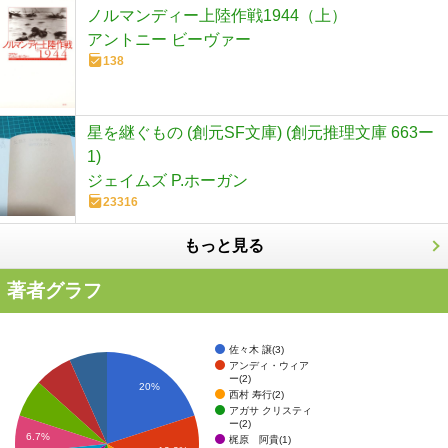
ノルマンディー上陸作戦1944（上）
アントニー ビーヴァー
138
星を継ぐもの (創元SF文庫) (創元推理文庫 663ー
1)
ジェイムズ P.ホーガン
23316
もっと見る
著者グラフ
佐々木 譲(3)
アンディ・ウィア
ー(2)
20%
西村 寿行(2)
アガサ クリスティ
ー(2)
6.7%
梶原 阿貴(1)