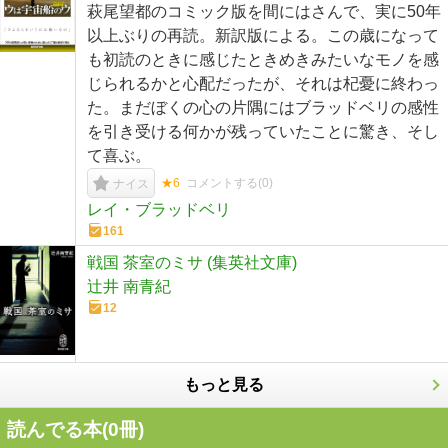
萩尾望都のコミック版を間にはさんで、実に50年
以上ぶりの再読。新訳版による。この歳になって
も初読のときに感じたときめきみたいなモノを感
じられるかと心配だったが、それは杞憂に終わっ
た。まだぼくの心の片隅にはブラッドベリの感性
を引き受ける何かが残っていたことに驚き、そし
て喜ぶ。
★6
コメントする(
0
)
ナイス
レイ・ブラッドベリ
161
戦国 茶室のミサ (集英社文庫)
辻井 南青紀
12
もっと見る
読んでる本(
0
冊)