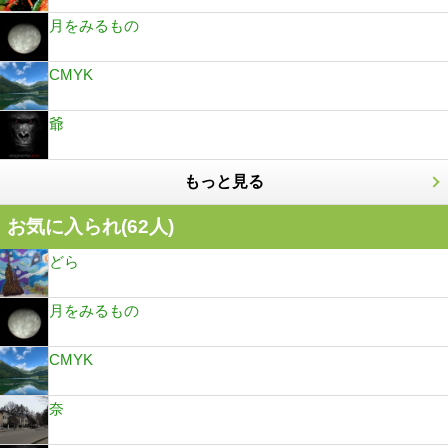
月をみるもの
CMYK
爺
もっと見る
お気に入られ(
62
人)
どら
月をみるもの
CMYK
奈