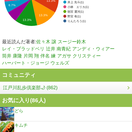
13.3%
井上 先斗(1)
6.7%
小林 エリカ(1)
朝宮 運河(1)
13.3%
野宮 有(1)
13.3%
りんたろう(1)
最近読んだ著者:
佐々木 譲
スージー鈴木
レイ・ブラッドベリ
辻井 南青紀
アンディ・ウィアー
筒井 康隆
片岡 翔
伴名 練
アガサ クリスティー
ハーバート・ジョージ ウェルズ
コミュニティ
江戸川乱歩倶楽部🌙 (862)
お気に入り(
86
人)
どら
キムチ