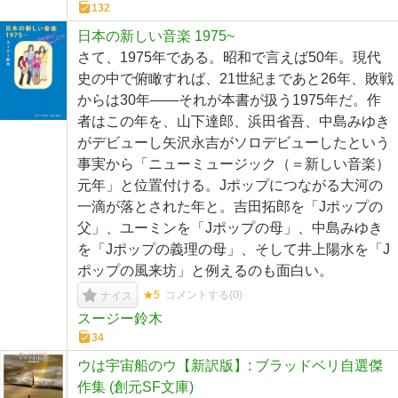
132
日本の新しい音楽 1975~
さて、1975年である。昭和で言えば50年。現代
史の中で俯瞰すれば、21世紀まであと26年、敗戦
からは30年――それが本書が扱う1975年だ。作
者はこの年を、山下達郎、浜田省吾、中島みゆき
がデビューし矢沢永吉がソロデビューしたという
事実から「ニューミュージック（＝新しい音楽）
元年」と位置付ける。Jポップにつながる大河の
一滴が落とされた年と。吉田拓郎を「Jポップの
父」、ユーミンを「Jポップの母」、中島みゆき
を「Jポップの義理の母」、そして井上陽水を「J
ポップの風来坊」と例えるのも面白い。
★5
コメントする(
0
)
ナイス
スージー鈴木
34
ウは宇宙船のウ【新訳版】: ブラッドベリ自選傑
作集 (創元SF文庫)