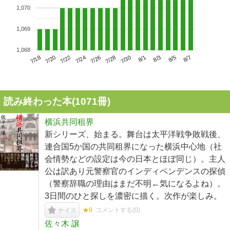
1,070
1,069
1,068
7/22
7/28
8/3
7/18
7/24
7/30
8/5
7/20
7/26
8/1
8/7
読み終わった本(
1071
冊)
横浜共同租界
新シリーズ、始まる。舞台は太平洋戦争敗戦後、
連合国5か国の共同租界になった横浜中心地（社
会情勢などの設定は今の日本とほぼ同じ）。主人
公は訳あり元警察官のインディペンデンスの探偵
（警察辞職の理由はまだ不明←気になるよね）。
3日間のひと探しを濃密に描く。次作が楽しみ。
★9
コメントする(
0
)
ナイス
佐々木 譲