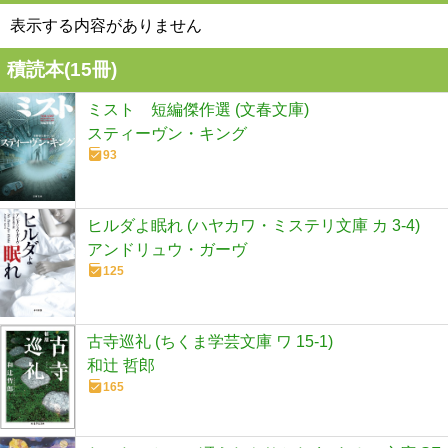
表示する内容がありません
積読本(
15
冊)
ミスト 短編傑作選 (文春文庫)
スティーヴン・キング
93
ヒルダよ眠れ (ハヤカワ・ミステリ文庫 カ 3-4)
アンドリュウ・ガーヴ
125
古寺巡礼 (ちくま学芸文庫 ワ 15-1)
和辻 哲郎
165