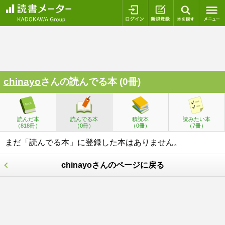
ログイン
新規登録
本を探
chinayo
さんの読んでる本 (0冊)
読んだ本
読んでる本
積読本
読みたい本
（818冊）
（0冊）
（0冊）
（7冊）
まだ「読んでる本」に登録した本はありません。
chinayoさんのページに戻る