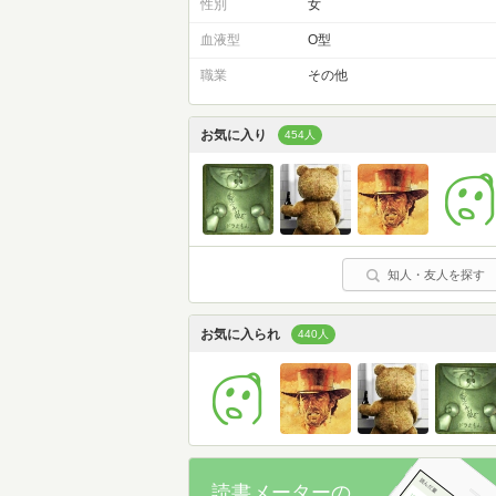
性別
女
血液型
O型
職業
その他
お気に入り
454人
知人・友人を探す
お気に入られ
440人
読書メーターの