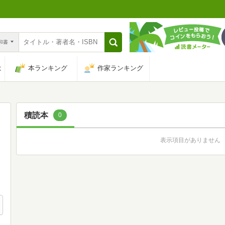
n和書
は
本ランキング
作家ランキング
積読本
0
表示項目がありません