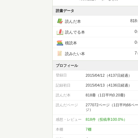
読書データ
818
読んだ本
0
読んでる本
0
積読本
7
読みたい本
プロフィール
登録日
2015/04/12（4137日経過）
記録初日
2015/04/13（4136日経過）
読んだ本
818冊（1日平均0.20冊)
読んだページ
277072ページ（1日平均66ペ
ジ）
感想・レビュー
818件（投稿率100.0%）
本棚
7棚