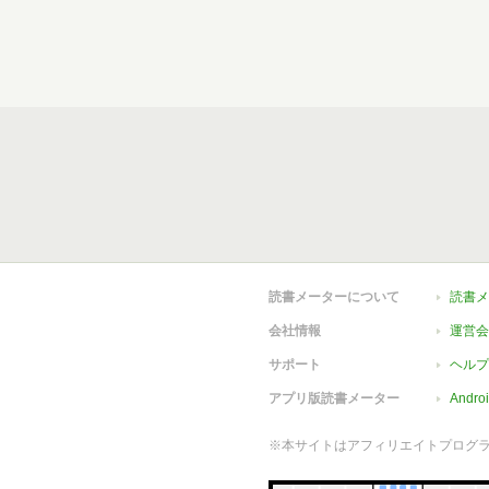
読書メーターについて
読書メ
会社情報
運営会
サポート
ヘルプ
アプリ版読書メーター
Andr
※本サイトはアフィリエイトプログ