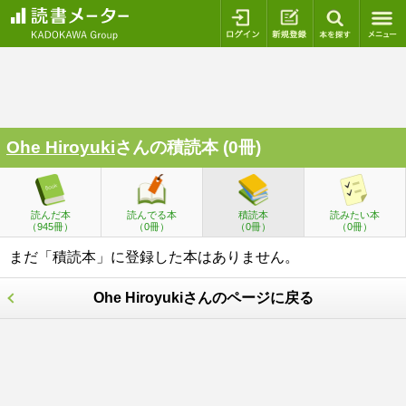
ログイン
新規登録
本を探
Ohe Hiroyuki
さんの積読本 (0冊)
読んだ本
読んでる本
積読本
読みたい本
（945冊）
（0冊）
（0冊）
（0冊）
まだ「積読本」に登録した本はありません。
Ohe Hiroyukiさんのページに戻る