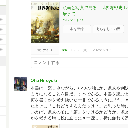
絵画と写真で見る 世界海戦史:
争まで
冊
ヘレン・ドウ
本を登録
あらすじ・内容
冊
冊
冊
ナイス
★4
コメント(
0
)
2026/07/19
Ohe Hiroyuki
本書は「楽しみながら、いつの間にか、条文や判
ようになることを目指」す本である。本書を読む
ー
何を書くかを考え抜いた一冊であるように思う。
たときに「これどうするんだっけ？」と思った時
いえば、条文の前に「第」をつけるかどうか、条
かを考える時に役に立った▼一読し、折に触れて