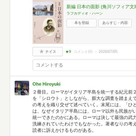
新編 日本の面影 (角川ソフィア文
ラフカディオ・ハーン
本を登録
あらすじ・内容
ナイス
★9
コメント(
0
)
2026/07/05
Ohe Hiroyuki
２冊目。ローマがイタリア半島を統一する紀元前
を「シロウト」としながら、膨大な調査を踏まえ
の考えを織り交ぜて述べていく。末尾には、「ひ
は、なぜイタリア半島には、ローマ以外も民族が
統一できたのかにある。ローマは決して最強の武
洗練されていたわけでもなかった。著者なりの考
読者に訴えかけるものがある。