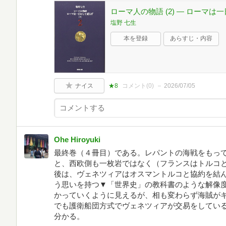
ローマ人の物語 (2) ― ローマは一
塩野 七生
本を登録
あらすじ・内容
ナイス
★8
コメント(
0
)
2026/07/05
Ohe Hiroyuki
最終巻（４冊目）である。レパントの海戦をもっ
と、西欧側も一枚岩ではなく（フランスはトルコ
後は、ヴェネツィアはオスマントルコと協約を結
う思いを持つ▼「世界史」の教科書のような解像
かっていくように見えるが、相も変わらず海賊が
でも護衛船団方式でヴェネツィアが交易をしてい
分かる。