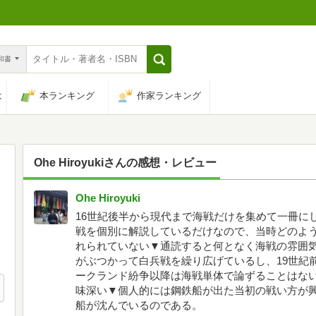
n和書
は
本ランキング
作家ランキング
Ohe Hiroyuki
さんの感想・レビュー
Ohe Hiroyuki
16世紀後半から現代まで海戦だけを集めて一冊に
戦を個別に解説しているだけなので、当時どのよ
れられていない▼通読すると何となく海戦の雰囲気
がぶつかって白兵戦を繰り広げているし、19世紀
ークランド紛争以降は海戦単体で論ずることはな
味深い▼個人的には鋼鉄船が出た当初の戦い方が
船が沈んでいるのである。