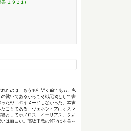
書 １９２１)
れたのは、もう40年近く前である。私
目の戦いであるからこそ戦記物として書
勝った戦いのイメージしなかった。本書
ったことである。ヴェネツィアはオスマ
書籍としてホメロス『イーリアス』をあ
思いは面白い。高坂正堯の解説は本書を