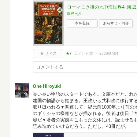
ローマ亡き後の地中海世界4: 海賊
塩野 七生
本を登録
あらすじ・内容
ナイス
★7
コメント(
0
)
2026/07/04
Ohe Hiroyuki
長い長い物語のスタートである。文庫本だとこれか
建国の物語から始まる。王政から共和政に移行する
取り扱われる▼関連して、紀元前1000年より前
のギリシャの様相などが描かれる。後者は後日『
容だ▼著者の実感をこもった文体には、読ませる
読み進めていけるだろう。ただし、43冊だが。