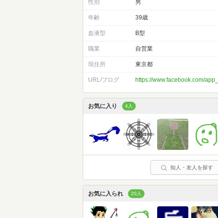
性別
男
年齢
39歳
血液型
B型
職業
自営業
現住所
東京都
URL/ブログ
https://www.facebook.com/ap
お気に入り
4人
知人・友人を探す
お気に入られ
20人