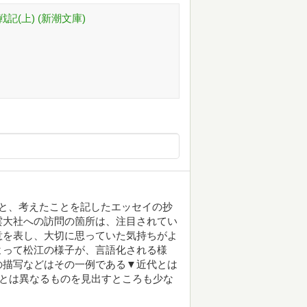
記(上) (新潮文庫)
と、考えたことを記したエッセイの抄
雲大社への訪問の箇所は、注目されてい
意を表し、大切に思っていた気持ちがよ
よって松江の様子が、言語化される様
の描写などはその一例である▼近代とは
ちとは異なるものを見出すところも少な