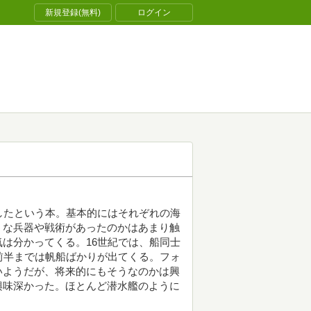
新規登録(無料)
ログイン
したという本。基本的にはそれぞれの海
うな兵器や戦術があったのかはあまり触
は分かってくる。16世紀では、船同士
前半までは帆船ばかりが出てくる。フォ
いようだが、将来的にもそうなのかは興
興味深かった。ほとんど潜水艦のように