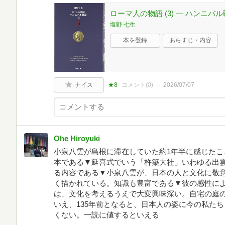
ローマ人の物語 (3) ― ハンニバル戦
塩野 七生
本を登録
あらすじ・内容
ナイス
★8
コメント(
0
)
2026/07/07
Ohe Hiroyuki
小泉八雲が島根に滞在していた約1年半に感じたこ
本である▼延喜式でいう「杵築大社」いわゆる出
る内容である▼小泉八雲が、日本の人と文化に敬
く描かれている。知識も豊富である▼彼の感性に
は、文化を考えるうえで大変興味深い。自宅の庭
いえ、135年前となると、日本人の姿に今の私た
くない。一読に値するといえる