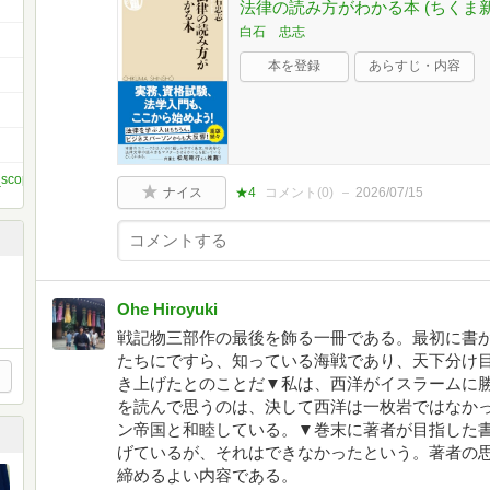
法律の読み方がわかる本 (ちくま新
白石 忠志
本を登録
あらすじ・内容
p_scoped_user_id/10203448878327704/
ナイス
★4
コメント(
0
)
2026/07/15
Ohe Hiroyuki
戦記物三部作の最後を飾る一冊である。最初に書か
たちにですら、知っている海戦であり、天下分け
き上げたとのことだ▼私は、西洋がイスラームに
を読んで思うのは、決して西洋は一枚岩ではなか
ン帝国と和睦している。▼巻末に著者が目指した
げているが、それはできなかったという。著者の
締めるよい内容である。