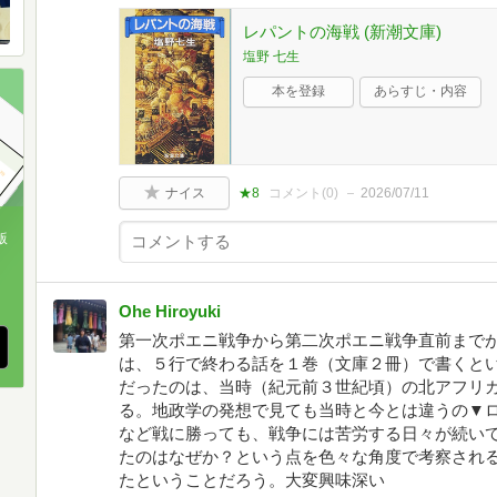
レパントの海戦 (新潮文庫)
塩野 七生
本を登録
あらすじ・内容
ナイス
★8
コメント(
0
)
2026/07/11
版
、
Ohe Hiroyuki
第一次ポエニ戦争から第二次ポエニ戦争直前まで
は、５行で終わる話を１巻（文庫２冊）で書くと
だったのは、当時（紀元前３世紀頃）の北アフリ
る。地政学の発想で見ても当時と今とは違うの▼
など戦に勝っても、戦争には苦労する日々が続い
たのはなぜか？という点を色々な角度で考察され
たということだろう。大変興味深い