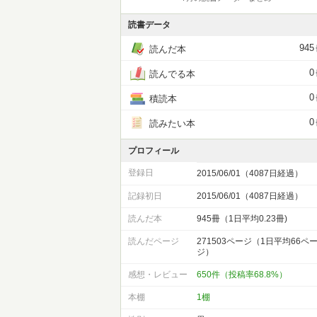
読書データ
945
読んだ本
0
読んでる本
0
積読本
0
読みたい本
プロフィール
登録日
2015/06/01（4087日経過）
記録初日
2015/06/01（4087日経過）
読んだ本
945冊（1日平均0.23冊)
読んだページ
271503ページ（1日平均66ペ
ジ）
感想・レビュー
650件（投稿率68.8%）
本棚
1棚