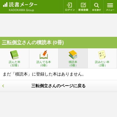
ログイン
新規登録
本を探
三転倒立
さんの積読本 (0冊)
読んだ本
読んでる本
積読本
読みたい本
（32冊）
（0冊）
（0冊）
（2冊）
まだ「積読本」に登録した本はありません。
三転倒立さんのページに戻る