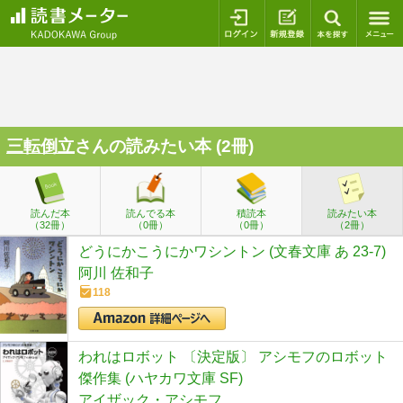
ログイン
新規登録
本を探
三転倒立
さんの読みたい本 (2冊)
読んだ本
読んでる本
積読本
読みたい本
（32冊）
（0冊）
（0冊）
（2冊）
どうにかこうにかワシントン (文春文庫 あ 23-7)
阿川 佐和子
118
われはロボット 〔決定版〕 アシモフのロボット
傑作集 (ハヤカワ文庫 SF)
アイザック・アシモフ