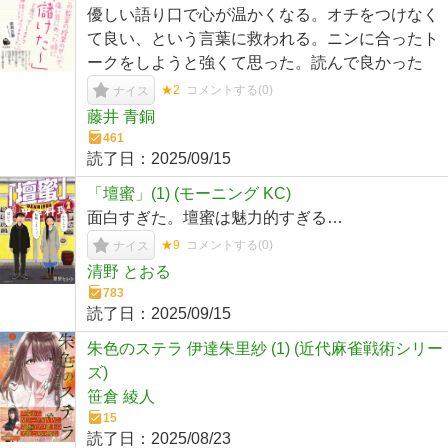
優しい語り口で心が温かくなる。オチをつけなく
て良い、という言葉に救われる。ニンに合ったト
ークをしようと強くて思った。読んで良かった
★2
コメントする(
0
)
ナイス
藤井 青銅
461
読了日：
2025/09/15
「壇蜜」(1) (モーニング KC)
面白すぎた。壇蜜は魅力的すぎる…
★9
コメントする(
0
)
ナイス
清野 とおる
783
読了日：
2025/09/15
朱色のステラ 伊達朱里紗 (1) (近代麻雀戦術シリー
ズ)
笹倉 綾人
15
読了日：
2025/08/23