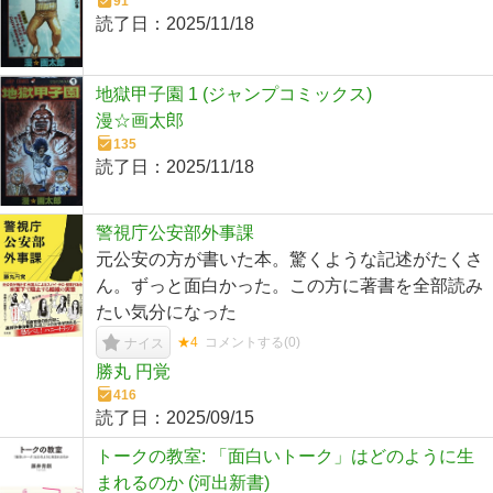
91
読了日：
2025/11/18
地獄甲子園 1 (ジャンプコミックス)
漫☆画太郎
135
読了日：
2025/11/18
警視庁公安部外事課
元公安の方が書いた本。驚くような記述がたくさ
ん。ずっと面白かった。この方に著書を全部読み
たい気分になった
★4
コメントする(
0
)
ナイス
勝丸 円覚
416
読了日：
2025/09/15
トークの教室: 「面白いトーク」はどのように生
まれるのか (河出新書)