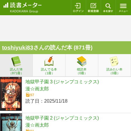
ログイン
新規登録
本を探
toshiyuki83
さんの読んだ本 (871冊)
読んだ本
読んでる本
積読本
読みたい本
（871冊）
（1冊）
（0冊）
（0冊）
地獄甲子園 3 (ジャンプコミックス)
漫☆画太郎
97
読了日：
2025/11/18
地獄甲子園 2 (ジャンプコミックス)
漫☆画太郎