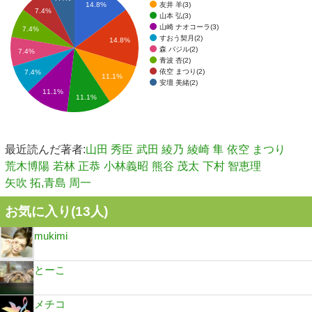
友井 羊(3)
14.8%
7.4%
山本 弘(3)
山崎 ナオコーラ(3)
7.4%
すおう契月(2)
14.8%
森 バジル(2)
7.4%
青波 杏(2)
依空 まつり(2)
7.4%
11.1%
安壇 美緒(2)
11.1%
11.1%
最近読んだ著者:
山田 秀臣
武田 綾乃
綾崎 隼
依空 まつり
荒木博陽
若林 正恭
小林義昭
熊谷 茂太
下村 智恵理
矢吹 拓,青島 周一
お気に入り(
13
人)
mukimi
とーこ
メチコ