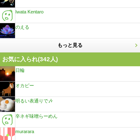
Iwata Kentaro
のえる
もっと見る
お気に入られ(
342
人)
日輪
オカピー
明るい表通りで🎶
辛ネギ味噌らーめん
murarara