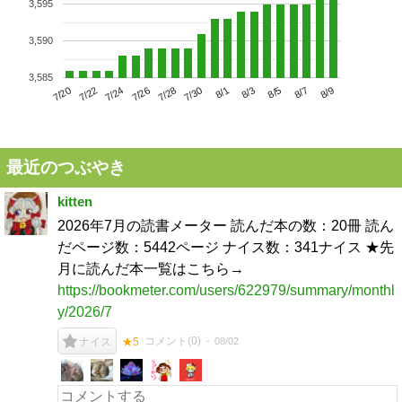
3,595
3,590
3,585
7/24
7/30
8/5
7/20
7/26
8/1
8/7
7/22
7/28
8/3
8/9
最近のつぶやき
kitten
2026年7月の読書メーター 読んだ本の数：20冊 読ん
だページ数：5442ページ ナイス数：341ナイス ★先
月に読んだ本一覧はこちら→
https://bookmeter.com/users/622979/summary/monthl
y/2026/7
コメント(
0
)
08/02
ナイス
★5