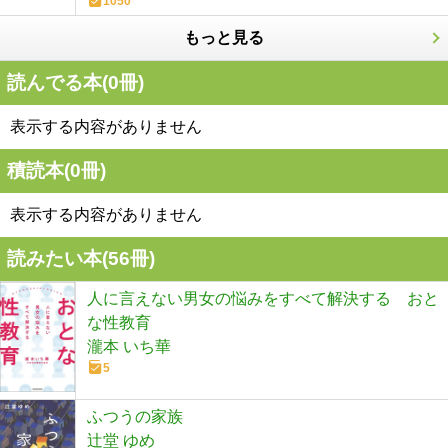
1050
もっと見る
読んでる本(
0
冊)
表示する内容がありません
積読本(
0
冊)
表示する内容がありません
読みたい本(
56
冊)
人に言えない男女の悩みをすべて解決する おと
な性教育
瀧本 いち華
5
ふつうの家族
辻堂 ゆめ