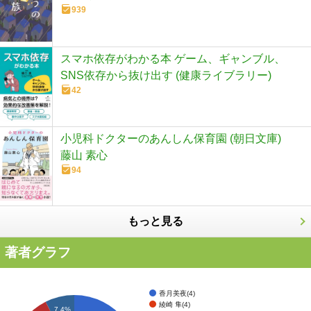
939
スマホ依存がわかる本 ゲーム、ギャンブル、
SNS依存から抜け出す (健康ライブラリー)
42
小児科ドクターのあんしん保育園 (朝日文庫)
藤山 素心
94
もっと見る
著者グラフ
香月美夜(4)
綾崎 隼(4)
7.4%