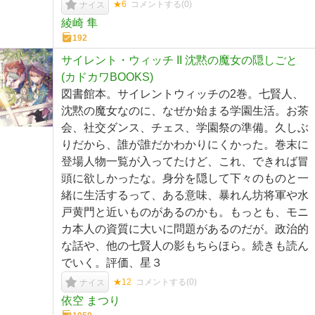
★6
コメントする(
0
)
ナイス
綾崎 隼
192
サイレント・ウィッチ II 沈黙の魔女の隠しごと
(カドカワBOOKS)
図書館本。サイレントウィッチの2巻。七賢人、
沈黙の魔女なのに、なぜか始まる学園生活。お茶
会、社交ダンス、チェス、学園祭の準備。久しぶ
りだから、誰が誰だかわかりにくかった。巻末に
登場人物一覧が入ってたけど、これ、できれば冒
頭に欲しかったな。身分を隠して下々のものと一
緒に生活するって、ある意味、暴れん坊将軍や水
戸黄門と近いものがあるのかも。もっとも、モニ
カ本人の資質に大いに問題があるのだが。政治的
な話や、他の七賢人の影もちらほら。続きも読ん
でいく。評価、星３
★12
コメントする(
0
)
ナイス
依空 まつり