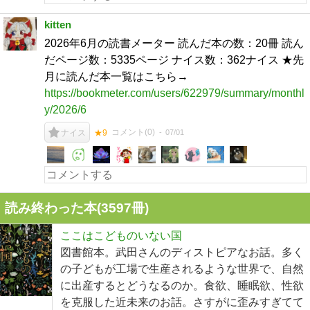
kitten
2026年6月の読書メーター 読んだ本の数：20冊 読ん
だページ数：5335ページ ナイス数：362ナイス ★先
月に読んだ本一覧はこちら→
https://bookmeter.com/users/622979/summary/monthl
y/2026/6
コメント(
0
)
07/01
ナイス
★9
読み終わった本(
3597
冊)
ここはこどものいない国
図書館本。武田さんのディストピアなお話。多く
の子どもが工場で生産されるような世界で、自然
に出産するとどうなるのか。食欲、睡眠欲、性欲
を克服した近未来のお話。さすがに歪みすぎてて