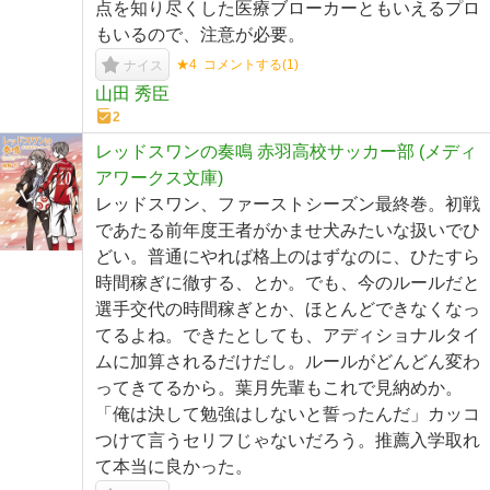
点を知り尽くした医療ブローカーともいえるプロ
もいるので、注意が必要。
★4
コメントする(
1
)
ナイス
山田 秀臣
2
レッドスワンの奏鳴 赤羽高校サッカー部 (メディ
アワークス文庫)
レッドスワン、ファーストシーズン最終巻。初戦
であたる前年度王者がかませ犬みたいな扱いでひ
どい。普通にやれば格上のはずなのに、ひたすら
時間稼ぎに徹する、とか。でも、今のルールだと
選手交代の時間稼ぎとか、ほとんどできなくなっ
てるよね。できたとしても、アディショナルタイ
ムに加算されるだけだし。ルールがどんどん変わ
ってきてるから。葉月先輩もこれで見納めか。
「俺は決して勉強はしないと誓ったんだ」カッコ
つけて言うセリフじゃないだろう。推薦入学取れ
て本当に良かった。