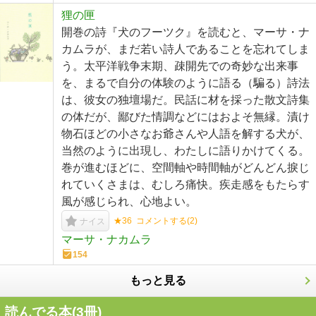
狸の匣
開巻の詩『犬のフーツク』を読むと、マーサ・ナ
カムラが、まだ若い詩人であることを忘れてしま
う。太平洋戦争末期、疎開先での奇妙な出来事
を、まるで自分の体験のように語る（騙る）詩法
は、彼女の独壇場だ。民話に材を採った散文詩集
の体だが、鄙びた情調などにはおよそ無縁。漬け
物石ほどの小さなお爺さんや人語を解する犬が、
当然のように出現し、わたしに語りかけてくる。
巻が進むほどに、空間軸や時間軸がどんどん捩じ
れていくさまは、むしろ痛快。疾走感をもたらす
風が感じられ、心地よい。
★36
コメントする(
2
)
ナイス
マーサ・ナカムラ
154
もっと見る
読んでる本(
3
冊)