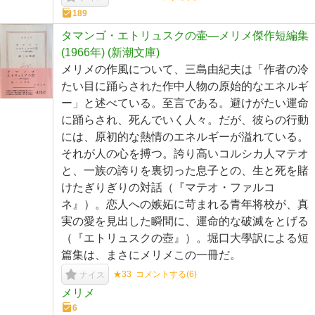
189
タマンゴ・エトリュスクの壷―メリメ傑作短編集
(1966年) (新潮文庫)
メリメの作風について、三島由紀夫は「作者の冷
たい目に踊らされた作中人物の原始的なエネルギ
ー」と述べている。至言である。避けがたい運命
に踊らされ、死んでいく人々。だが、彼らの行動
には、原初的な熱情のエネルギーが溢れている。
それが人の心を搏つ。誇り高いコルシカ人マテオ
と、一族の誇りを裏切った息子との、生と死を賭
けたぎりぎりの対話（『マテオ・ファルコ
ネ』）。恋人への嫉妬に苛まれる青年将校が、真
実の愛を見出した瞬間に、運命的な破滅をとげる
（『エトリュスクの壺』）。堀口大學訳による短
篇集は、まさにメリメこの一冊だ。
★33
コメントする(
6
)
ナイス
メリメ
6