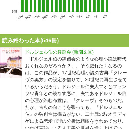
545
7/24
7/30
8/5
7/20
7/26
8/1
8/7
7/22
7/28
8/3
8/9
読み終わった本(
546
冊)
ドルジェル伯の舞踏会 (新潮文庫)
「ドルジェル伯の舞踏会のような心理小説は時代
おくれなのだろうか？」。そう戯れたくなるの
は、この作品が、17世紀心理小説の古典『クレー
ヴの奥方』の設定を借りて、20世紀に再生させて
いるからだろう。ドルジェル伯夫人マオとフラン
ソワ青年との綾なす恋に、夫であるドルジェル伯
の心理が絡む布置は、『クレーヴ』そのものだ。
だが、古典の向こうを張っても、『ドルジェル
伯』の独創性は揺るがない。二十歳の駿才ラディ
ゲによる恋愛心理の分析は精緻をきわめており、
いわば言語による人工美の世界を造り上げてい