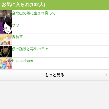
お気に入られ(
102
人)
金北山の麓に生まれ育って
サワ
宵待草
僕の蹉跌と再生の日々
Hutabachaos
もっと見る