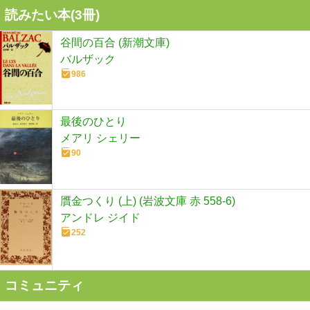
読みたい本(
3
冊)
谷間の百合 (新潮文庫)
バルザック
986
最後のひとり
メアリ シェリー
90
贋金つくり (上) (岩波文庫 赤 558-6)
アンドレ ジイド
252
コミュニティ