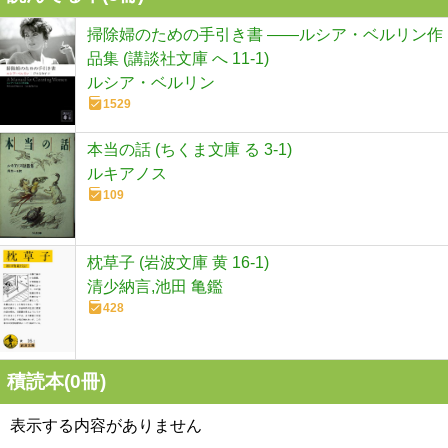
掃除婦のための手引き書 ――ルシア・ベルリン作
品集 (講談社文庫 へ 11-1)
ルシア・ベルリン
1529
本当の話 (ちくま文庫 る 3-1)
ルキアノス
109
枕草子 (岩波文庫 黄 16-1)
清少納言,池田 亀鑑
428
積読本(
0
冊)
表示する内容がありません