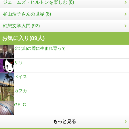
ジェームズ・ヒルトンを楽しむ (8)
谷山浩子さんの世界 (8)
幻想文学入門 (92)
お気に入り(
89
人)
金北山の麓に生まれ育って
サワ
ベイス
カフカ
GELC
もっと見る