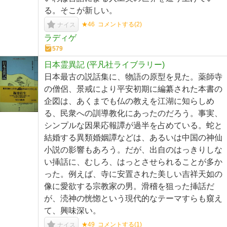
る。そこが新しい。
★46
コメントする(
2
)
ナイス
ラディゲ
579
日本霊異記 (平凡社ライブラリー)
日本最古の説話集に、物語の原型を見た。薬師寺
の僧侶、景戒により平安初期に編纂された本書の
企図は、あくまでも仏の教えを江湖に知らしめ
る、民衆への訓導教化にあったのだろう。事実、
シンプルな因果応報譚が過半を占めている。蛇と
結婚する異類婚姻譚などは、あるいは中国の神仙
小説の影響もあろう。だが、出自のはっきりしな
い挿話に、むしろ、はっとさせられることが多か
った。例えば、寺に安置された美しい吉祥天如の
像に愛欲する宗教家の男。滑稽を狙った挿話だ
が、涜神の恍惚という現代的なテーマすらも窺え
て、興味深い。
★49
コメントする(
1
)
ナイス