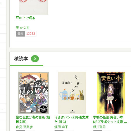
れた日は外に出かけよう
豆の上で眠る
湊 かなえ
登録
13522
積読本
5
゜ﾟ･*
い❤️ 〜☆大人の女性のための、ゆるコミュ☆〜
聖なる怠け者の冒険 (朝
うさぎパン (幻冬舎文庫
学校の怪談 黄色い本
日文庫)
た 45-1)
(ポプラポケット文庫 …
森見 登美彦
瀧羽 麻子
緑川聖司