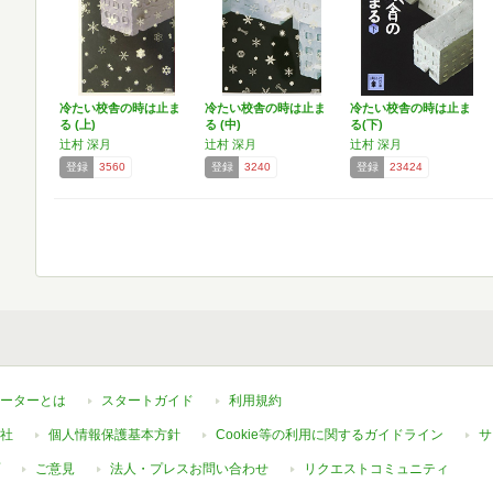
冷たい校舎の時は止ま
冷たい校舎の時は止ま
冷たい校舎の時は止ま
る (上)
る (中)
る(下)
辻村 深月
辻村 深月
辻村 深月
登録
3560
登録
3240
登録
23424
ーターとは
スタートガイド
利用規約
社
個人情報保護基本方針
Cookie等の利用に関するガイドライン
サ
ご意見
法人・プレスお問い合わせ
リクエストコミュニティ