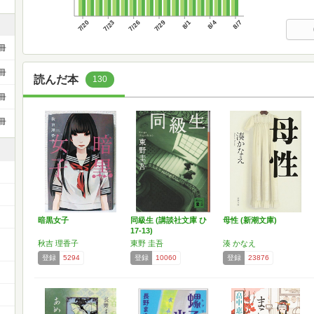
7/20
7/23
7/26
7/29
8/1
8/4
8/7
冊
冊
読んだ本
130
冊
冊
暗黒女子
同級生 (講談社文庫 ひ
母性 (新潮文庫)
17-13)
秋吉 理香子
東野 圭吾
湊 かなえ
登録
5294
登録
10060
登録
23876