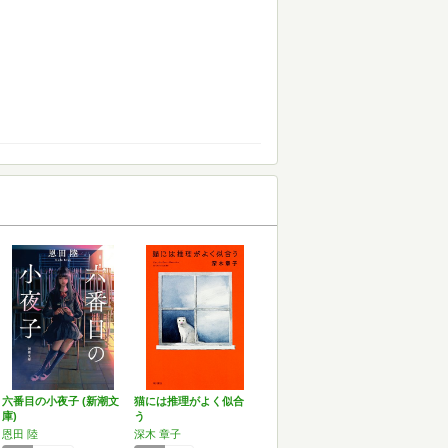
六番目の小夜子 (新潮文
猫には推理がよく似合
庫)
う
恩田 陸
深木 章子