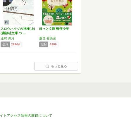
スロウハイツの神様(上)
ほっと文庫 郵便少年
(講談社文庫 つ …
辻村 深月
森見 登美彦
登録
29904
登録
1909
もっと見る
イトアクセス情報の取得について