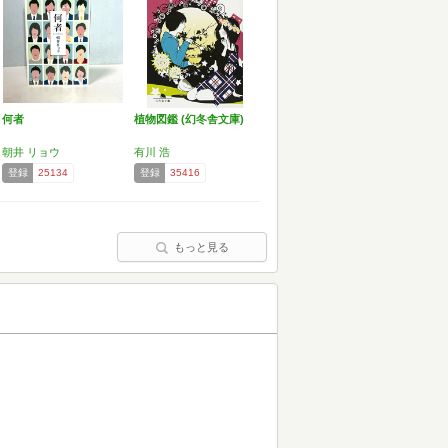
何者
植物図鑑 (幻冬舎文庫)
朝井 リョウ
有川 浩
登録
25134
登録
35416
もっと見る