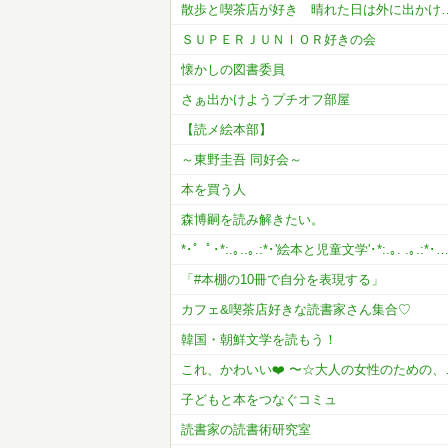
散歩と喫茶店が好き 晴
ＳＵＰＥＲＪＵＮＩＯＲ好きの会
懐かしの図書委員
さぁ出かけようプチオフ部屋
【読メ絵本部】
～東野圭吾 同好会～
本を買う人
森博嗣を読み解きたい。
*･゜ﾟ･*:.｡..｡.:*･'絵本と児童文学'･*:.｡. .｡.:*･
「#本棚の10冊で自分を表現する」
カフェ&喫茶店好きな読書家さん集合♡
韓国・朝鮮文学を読もう！
これ、かわい
子どもと本をつなぐコミュ
読書家の読書術研究室