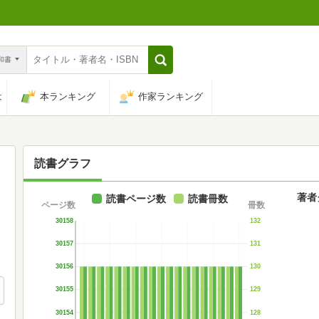
n和書
は
本ランキング
作家ランキング
読書グラフ
著者
読書ページ数
読書冊数
ページ数
冊数
30158
132
30157
131
30156
130
30155
129
30154
128