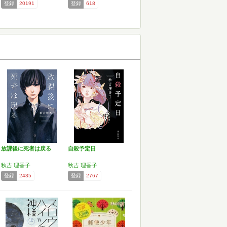
登録
20191
登録
618
放課後に死者は戻る
自殺予定日
秋吉 理香子
秋吉 理香子
登録
2435
登録
2767