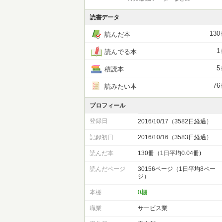
読書データ
130
読んだ本
1
読んでる本
5
積読本
76
読みたい本
プロフィール
登録日
2016/10/17（3582日経過）
記録初日
2016/10/16（3583日経過）
読んだ本
130冊（1日平均0.04冊)
読んだページ
30156ページ（1日平均8ペー
ジ）
本棚
0棚
職業
サービス業