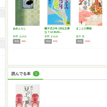
あめふらし
螺子式少年 (河出文庫
まことの華姫
な 7-12 BUN…
長野 まゆみ
長野 まゆみ
畠中 恵
登録
686
登録
609
登録
1592
読んでる本
1