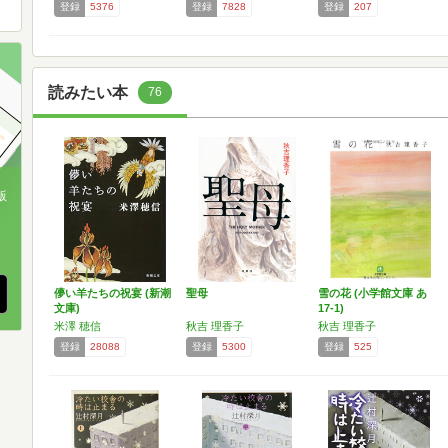
登録
5376
登録
7828
登録
207
読みたい本
76
版
、
儚い羊たちの祝宴 (新潮
聖母
雪の花 (小学館文庫 あ
文庫)
17-1)
米澤 穂信
秋吉 理香子
秋吉 理香子
登録
28088
登録
5300
登録
525