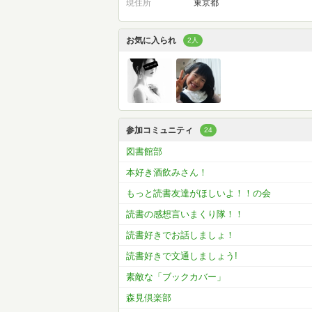
現住所
東京都
お気に入られ
2人
参加コミュニティ
24
図書館部
本好き酒飲みさん！
もっと読書友達がほしいよ！！の会
読書の感想言いまくり隊！！
読書好きでお話しましょ！
読書好きで文通しましょう!
素敵な「ブックカバー」
森見倶楽部