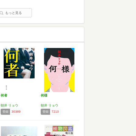
もっと見る
何者
何様
朝井 リョウ
朝井 リョウ
登録
30389
登録
7210