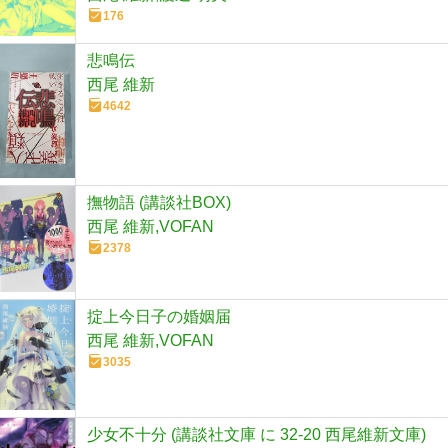
176
悲鳴伝
西尾 維新
4642
撫物語 (講談社BOX)
西尾 維新,VOFAN
2378
掟上今日子の婚姻届
西尾 維新,VOFAN
3035
少女不十分 (講談社文庫 に 32-20 西尾維新文庫)