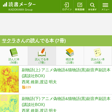
ログイン
新規登録
本を探
サクラ
さんの読んでる本 (7冊)
読んだ本
読んでる本
積読本
読みたい本
（56冊）
（7冊）
（21冊）
（18冊）
副物語(上) アニメ偽物語&猫物語(黒)副音声副読本
(講談社BOX)
西尾 維新,渡辺 明夫
229
副物語(下) アニメ偽物語&猫物語(黒)副音声副読本
(講談社BOX)
西尾 維新,渡辺 明夫