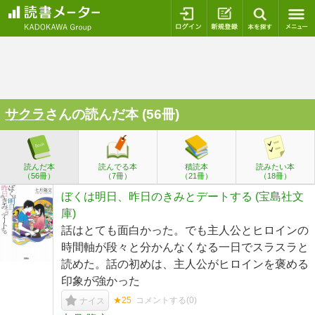
ログイン
新規登録
本を探
サクラ
さんの読んだ本 (56冊)
読んだ本
読んでる本
積読本
読みたい本
（56冊）
（7冊）
（21冊）
（18冊）
ぼくは明日、昨日のきみとデートする (宝島社文
庫)
話はとても面白かった。でも主人公とヒロインの
時間軸が段々と分かんなくなる一日でスラスラと
読めた。話の初めは、主人公がヒロインを褒める
印象が強かった
★25
コメントする(
0
)
ナイス