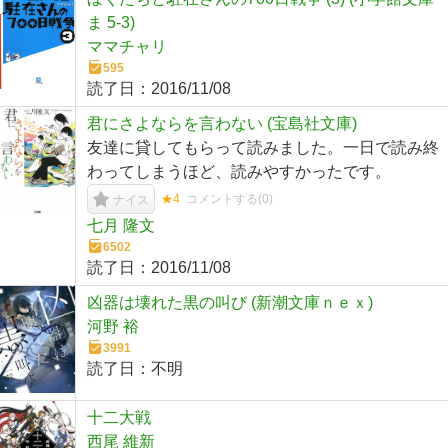
ま 5-3)
ママチャリ
595
読了日：
2016/11/08
君にさよならを言わない (宝島社文庫)
友達に貸してもらって読みました。一日で読み終
わってしまうほど、読みやすかったです。
★4
コメントする(
0
)
ナイス
七月 隆文
6502
読了日：
2016/11/08
凶器は壊れた黒の叫び (新潮文庫ｎｅｘ)
河野 裕
3991
読了日：
不明
十二大戦
西尾 維新