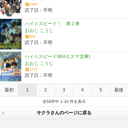
2193
読了日：
不明
ハイ☆スピード！ 第２巻
おおじ こうじ
823
読了日：
不明
ハイ☆スピード!(KAエスマ文庫)
おおじ こうじ
1717
読了日：
不明
最初
1
2
3
4
5
最後
全56件中 1-10 件を表示
サクラさんのページに戻る