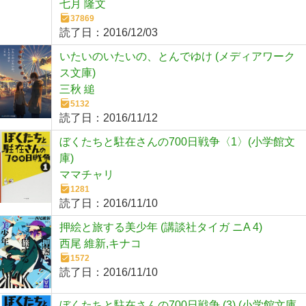
七月 隆文
37869
読了日：
2016/12/03
いたいのいたいの、とんでゆけ (メディアワーク
ス文庫)
三秋 縋
5132
読了日：
2016/11/12
ぼくたちと駐在さんの700日戦争〈1〉(小学館文
庫)
ママチャリ
1281
読了日：
2016/11/10
押絵と旅する美少年 (講談社タイガ ニA 4)
西尾 維新,キナコ
1572
読了日：
2016/11/10
ぼくたちと駐在さんの700日戦争 (3) (小学館文庫