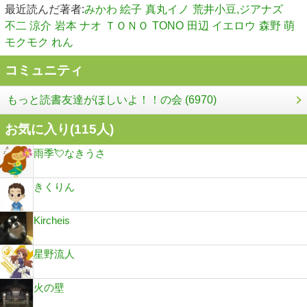
最近読んだ著者:
みかわ 絵子
真丸イノ
荒井小豆,ジアナズ
不二 涼介
岩本 ナオ
ＴＯＮＯ
TONO
田辺 イエロウ
森野 萌
モクモク れん
コミュニティ
もっと読書友達がほしいよ！！の会 (6970)
お気に入り(
115
人)
雨季💘なきうさ
きくりん
Kircheis
星野流人
火の壁