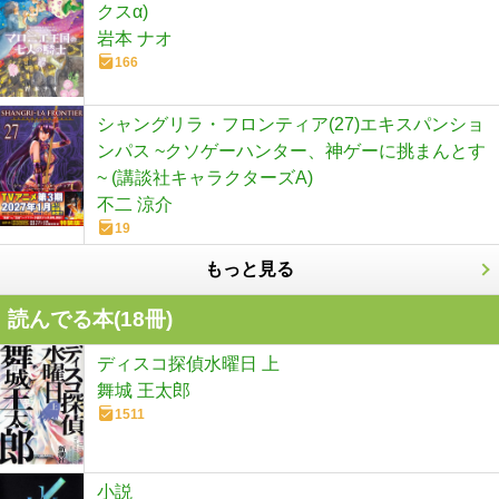
クスα)
岩本 ナオ
166
シャングリラ・フロンティア(27)エキスパンショ
ンパス ~クソゲーハンター、神ゲーに挑まんとす
~ (講談社キャラクターズA)
不二 涼介
19
もっと見る
読んでる本(
18
冊)
ディスコ探偵水曜日 上
舞城 王太郎
1511
小説