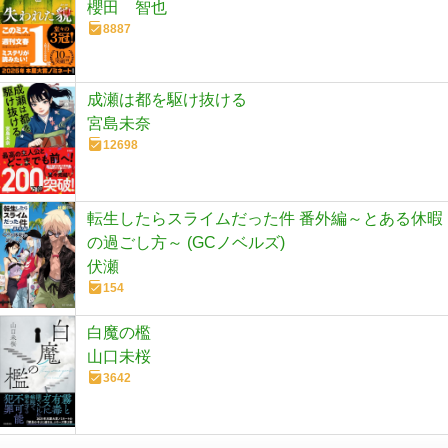
櫻田 智也
8887
成瀬は都を駆け抜ける
宮島未奈
12698
転生したらスライムだった件 番外編～とある休暇
の過ごし方～ (GCノベルズ)
伏瀬
154
白魔の檻
山口未桜
3642