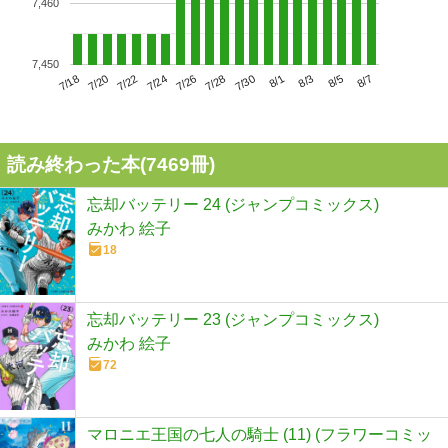
7,460
7,450
7/22
7/28
8/3
7/18
7/24
7/30
8/5
7/20
7/26
8/1
8/7
読み終わった本(
7469
冊)
忘却バッテリー 24 (ジャンプコミックス)
みかわ 絵子
18
忘却バッテリー 23 (ジャンプコミックス)
みかわ 絵子
72
マロニエ王国の七人の騎士 (11) (フラワーコミッ