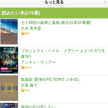
もっと見る
読みたい本(
270
冊)
七十四秒の旋律と孤独 (創元日本SF叢書)
久永 実木彦
401
プロジェクト・ヘイル・メアリー 上 (ハヤカワ文
庫SF)
アンディ・ウィアー
4271
崑崙奴 (星海社FICTIONS コ 6-01)
古泉 迦十
793
探偵小石は恋しない