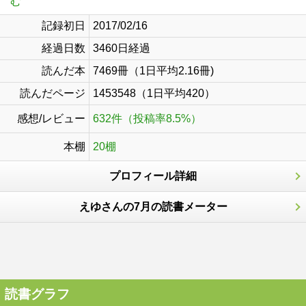
む
記録初日
2017/02/16
経過日数
3460日経過
読んだ本
7469冊（1日平均2.16冊)
読んだページ
1453548（1日平均420）
感想/レビュー
632件（投稿率8.5%）
本棚
20棚
プロフィール詳細
えゆさんの7月の読書メーター
読書グラフ