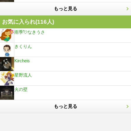
もっと見る
お気に入られ(
116
人)
雨季💘なきうさ
きくりん
Kircheis
星野流人
火の壁
もっと見る