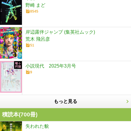
野崎 まど
8545
岸辺露伴ジャンプ (集英社ムック)
荒木 飛呂彦
51
小説現代 2025年3月号
9
もっと見る
積読本(
700
冊)
失われた貌