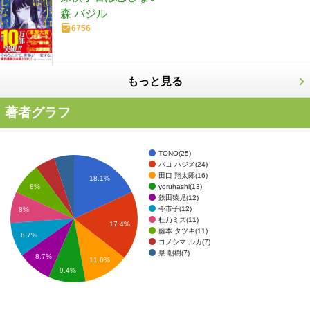
森 バジル
6756
もっと見る
著者グラフ
TONO(25)
バコ ハジメ(24)
田口 翔太郎(16)
18.1%
yoruhashi(13)
8%
鉄田猿児(12)
今市子(12)
8%
杜乃ミズ(11)
17.4%
藤本 タツキ(11)
8.7%
コノシマ ルカ(7)
泉 朝樹(7)
8.7%
11.6%
9.4%