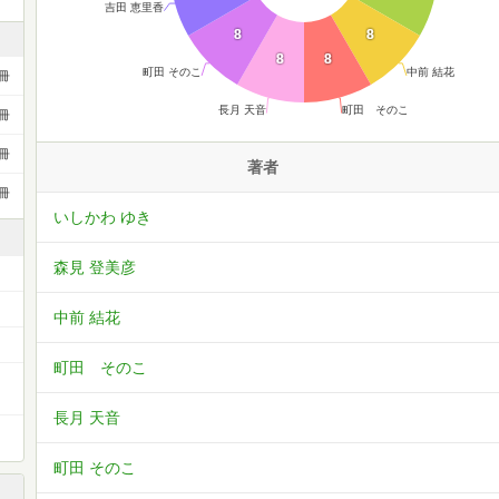
吉田 恵里香
8
8
8
8
町田 そのこ
中前 結花
冊
長月 天音
町田 そのこ
冊
冊
著者
冊
いしかわ ゆき
森見 登美彦
中前 結花
町田 そのこ
ー
長月 天音
町田 そのこ