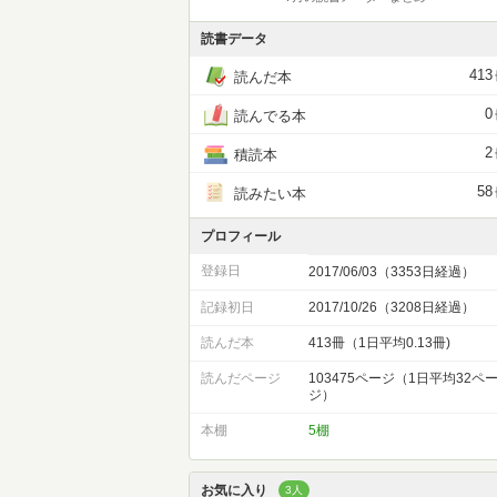
読書データ
413
読んだ本
0
読んでる本
2
積読本
58
読みたい本
プロフィール
登録日
2017/06/03（3353日経過）
記録初日
2017/10/26（3208日経過）
読んだ本
413冊（1日平均0.13冊)
読んだページ
103475ページ（1日平均32ペ
ジ）
本棚
5棚
お気に入り
3人