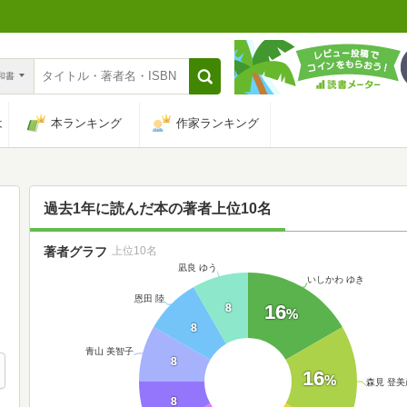
n和書
は
本ランキング
作家ランキング
過去1年に読んだ本の著者上位10名
著者グラフ
上位10名
凪良 ゆう
いしかわ ゆき
恩田 陸
16
8
%
8
青山 美智子
8
16
%
森見 登美
8