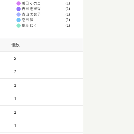
町田 そのこ
(1)
吉田 恵里香
(1)
青山 美智子
(1)
恩田 陸
(1)
凪良 ゆう
(1)
冊数
2
2
1
1
1
1