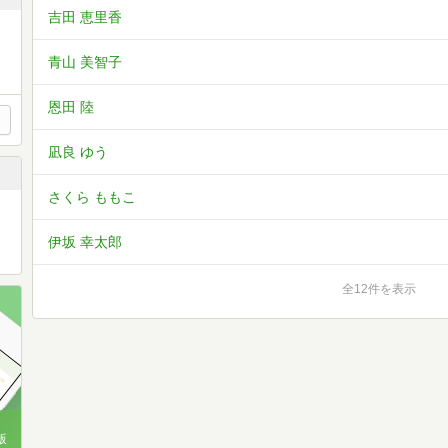
吉田 恵里香
青山 美智子
恩田 陸
凪良 ゆう
さくら ももこ
伊坂 幸太郎
全12件を表示
版