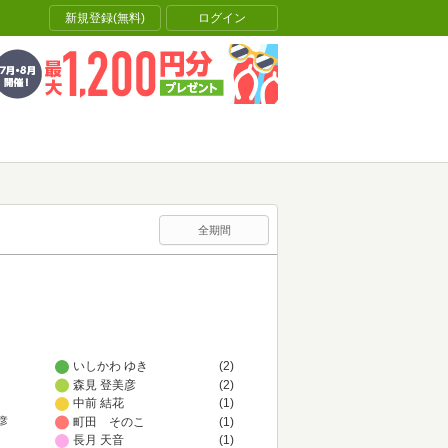
新規登録(無料)
ログイン
全期間
いしかわ ゆき
(2)
森見 登美彦
(2)
中前 結花
(1)
町田 そのこ
(1)
彦
長月 天音
(1)