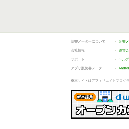
読書メーターについて
読書メ
会社情報
運営会
サポート
ヘルプ
アプリ版読書メーター
Andr
※本サイトはアフィリエイトプログ