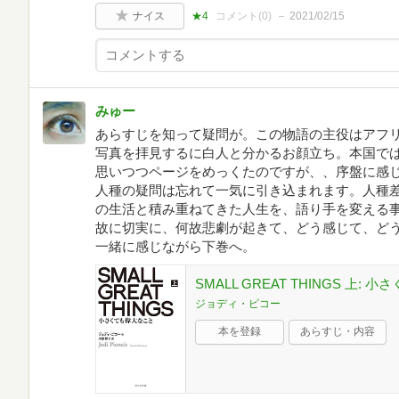
ナイス
★4
コメント(
0
)
2021/02/15
みゅー
あらすじを知って疑問が。この物語の主役はアフ
写真を拝見するに白人と分かるお顔立ち。本国で
思いつつページをめっくたのですが、、序盤に感
人種の疑問は忘れて一気に引き込まれます。人種
の生活と積み重ねてきた人生を、語り手を変える
故に切実に、何故悲劇が起きて、どう感じて、ど
一緒に感じながら下巻へ。
SMALL GREAT THINGS 上: 
ジョディ・ピコー
本を登録
あらすじ・内容