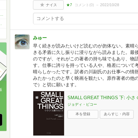
ナイス
★7
コメント(
0
)
2022/10/28
読書会)・京都-奈良-大阪-神戸-姫路-岡山-高松-徳島）本が好きな方ひっそりと関西圏で
（大阪梅田・京都・神戸三宮・WEB開催）
みゅー
早く続きが読みたいけど読むのが勿体ない。素晴
きる矛盾に久し振りに浸りながら読みました。最
のですが、それがこの著者の持ち味でもあり、物
す。仕事に誇りを持っている人や、格差について
晴らしかったです。訳者の川副氏のお仕事への情
みたかったのと早く映画を観たい。原作著者の他
で）と切に願います。
版
SMALL GREAT THINGS 下: 
、
ジョディ・ピコー
本を登録
あらすじ・内容