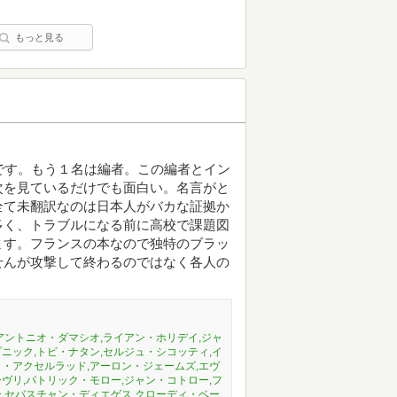
もっと見る
です。もう１名は編者。この編者とイン
次を見ているだけでも面白い。名言がと
全て未翻訳なのは日本人がバカな証拠か
多く、トラブルになる前に高校で課題図
ます。フランスの本なので独特のブラッ
せんが攻撃して終わるのではなく各人の
アントニオ・ダマシオ,ライアン・ホリデイ,ジャ
ニック,トビ・ナタン,セルジュ・シコッティ,イ
・アクセルラッド,アーロン・ジェームズ,エヴ
ヴリ,パトリック・モロー,ジャン・コトロー,フ
,セバスチャン・ディエゲス,クローディ・ベー