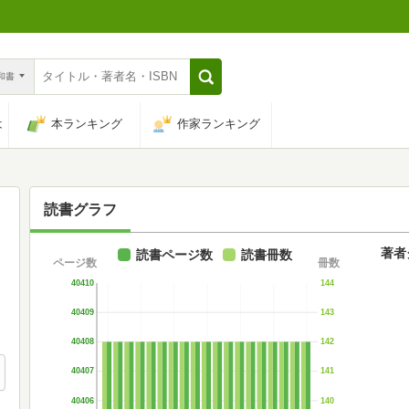
n和書
は
本ランキング
作家ランキング
読書グラフ
著者
読書ページ数
読書冊数
ページ数
冊数
40410
144
40409
143
40408
142
40407
141
40406
140