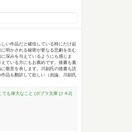
らしい作品だと確信している時にだけ起
後に明かされる秘密が更なる悲劇を生む
語に深みを与えているようにも感じま
考えている方にもお薦めです。後書も素
熱に敬意を表します。川副氏の後書も読
の作品も翻訳して欲しい（勿論、川副氏
小さくても偉大なこと (ポプラ文庫 ひ 4-2)