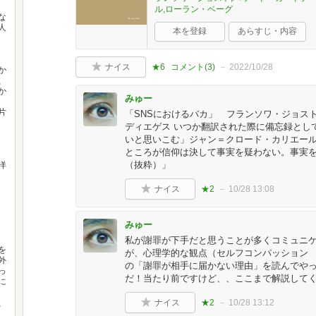
ル,ローラン・ベーグ
な
人
本を登録
あらすじ・内容
ナイス
★6
コメント(
3
)
2022/10/28
か
、
か
みゅー
片
「SNSにおけるバカ」 フランソワ・ジョス
ディエゲス いつか翻訳された際に備忘録とし
いと思いこむ」ジャン＝クロード・カリエール
ところが信仰は決して事実を疑わない。事実
（抜粋）」
洋
ナイス
★2
10/28 13:08
みゅー
私が謝罪が下手だと思うことが多くコミュニ
を
が、心理学的な観点（セルフコンパッション
外
の「謝罪が相手に届かない理由」を読んでや
っ
だ！当たり前ですけど、、ここまで解説してく
に
、
ナイス
★2
10/28 13:12