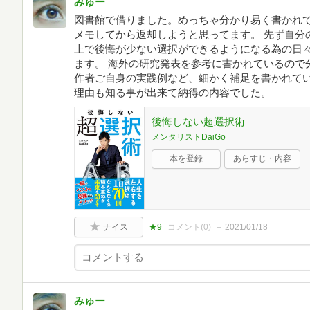
みゅー
図書館で借りました。めっちゃ分かり易く書かれ
メモしてから返却しようと思ってます。 先ず自分
上で後悔が少ない選択ができるようになる為の日
ます。 海外の研究発表を参考に書かれているので
作者ご自身の実践例など、細かく補足を書かれて
理由も知る事が出来て納得の内容でした。
後悔しない超選択術
メンタリストDaiGo
本を登録
あらすじ・内容
ナイス
★9
コメント(
0
)
2021/01/18
みゅー