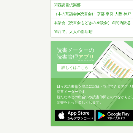
関西読書倶楽部
（本の茶話会(≠
本話会（読書会もどきの座談会）＠関西阪急沿線
関西で。大人の部活動!
読書メーターの
読書管理
アプリ
詳しくはこちら
日々の読書量を簡単に記録・管理できるアプリ
読書メーターです。
新たな本との出会いや読書仲間とのつながりが
読書をもっと楽しくします。