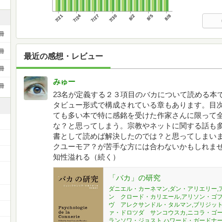
7/21
7/24
7/27
7/30
8/2
8/5
8/8
冊
冊
最近の感想・レビュー
冊
みゅー
冊
23名が定義する２３項目のバカについて読める本
タビュー形式で構成されている章もあります。目
ても多い本で特に感銘を受けた作家さんに限って
な？と思ってしまう。宗教やネットに関する話も
書として読めば解決したのでは？と思ってしまい
クユーモア？が苦手な方には合わないかもしれま
知性溢れる（続く）
「バカ」の研究
ダニエル・カーネマン,ダン・アリエリー,
ン゠クロード・カリエール,アリソン・ゴプ
ヴ゠アレクサンドル・タルマン,ブリジット
ァ・ドロツダ゠サンコウスカ,ニコラ・ゴー
ランソワ・ジョスト,ハワード・ガードナー