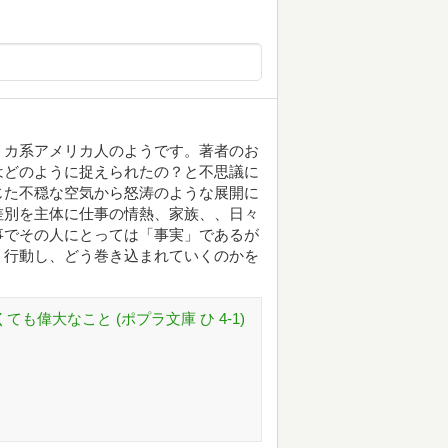
リカ系アメリカ人のようです。著者のお
はどのように捉えられたの？と不思議に
じた不穏な空気から怒涛のような展開に
差別を主体に仕事の情熱、家族、、日々
事でその人にとっては「事実」であるが
う行動し、どう巻き込まれていくのかを
小さくても偉大なこと (ポプラ文庫 ひ 4-1)