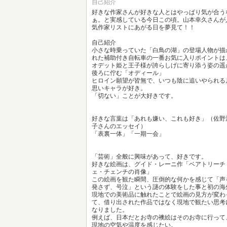
自己紹介
好きな作家さんが好きな人とはやっぱり気が合う
ぁ。と実感している今日この頃。山本幸久さんが
気作家リストにあがる日を夢見て！！
自己紹介
小さな時乗っていた「白鳥の湖」の登場人物が描
れた補助付き自転車の一番お気に入りポイントは
オデット姫と王子様が誇らしげに寄り添う姿の遥
後ろに佇む「オディール」
ヒロイン願望が皆無で、いつも陰に追いやられる
思いキャラが好き。
「切ない」ことが大好きです。
好きな言葉は「あれも嫌い、これも好き」（佐野
子さんのエッセイ）
「表裏一体」「一期一会」
「芸術」全般に興味があって、好きです。
好きな絵画は、グイド・レーニ作「ベアトリーチ
ェ・チェンチの肖像」
この絵画を観た瞬間、圧倒的な何かを感じて「声
発さず、号泣」という謎の体験をした事と初の海
現地での美術品に触れたことで絵画の見方が変わ
て、借り出された作品ではなく現地で観たい思考
なりました。
例えば、日本だとお寺の襖絵はそのお寺に行って
現地の空気や温度を感じたい。