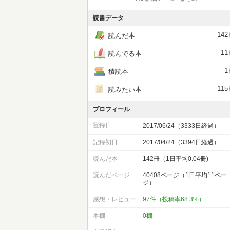
読書データ
142
読んだ本
11
読んでる本
1
積読本
115
読みたい本
プロフィール
登録日
2017/06/24（3333日経過）
記録初日
2017/04/24（3394日経過）
読んだ本
142冊（1日平均0.04冊)
読んだページ
40408ページ（1日平均11ペー
ジ）
感想・レビュー
97件（投稿率68.3%）
本棚
0棚