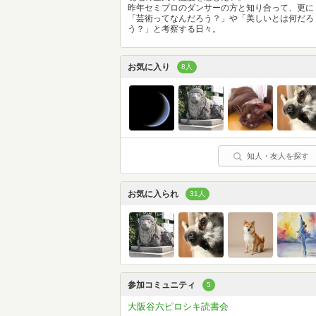
昨年セミプロのダンサーの方と知り合って、更に
「芸術ってなんだろう？」や「美しいとは何だろ
う？」と考察する日々。
お気に入り
8人
知人・友人を探す
お気に入られ
31人
参加コミュニティ
5
大阪谷六ピロシキ読書会