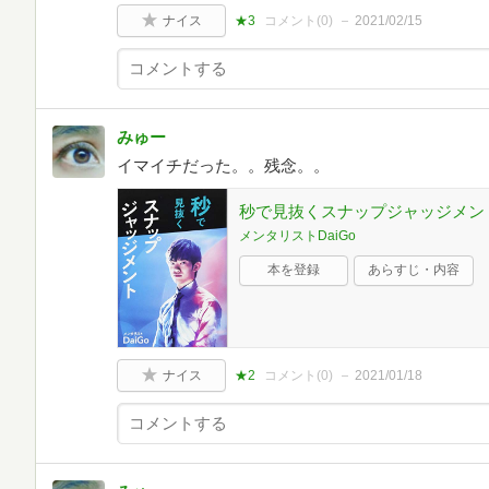
ナイス
★3
コメント(
0
)
2021/02/15
みゅー
イマイチだった。。残念。。
秒で見抜くスナップジャッジメン
メンタリストDaiGo
本を登録
あらすじ・内容
ナイス
★2
コメント(
0
)
2021/01/18