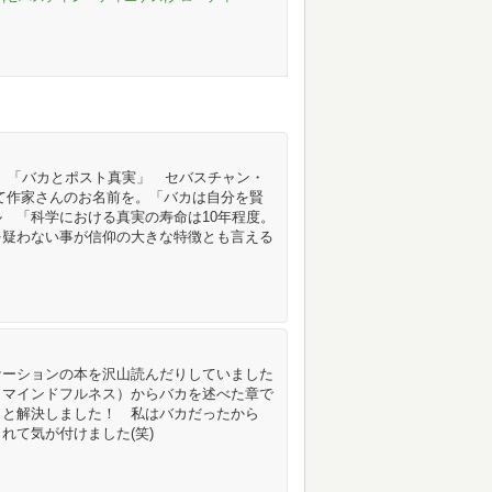
ト 「バカとポスト真実」 セバスチャン・
て作家さんのお名前を。「バカは自分を賢
 「科学における真実の寿命は10年程度。
を疑わない事が信仰の大きな特徴とも言える
ケーションの本を沢山読んだりしていました
 マインドフルネス）からバカを述べた章で
っと解決しました！ 私はバカだったから
れて気が付けました(笑)