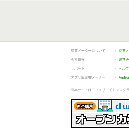
読書メーターについて
読書メ
会社情報
運営会
サポート
ヘルプ
アプリ版読書メーター
Andr
※本サイトはアフィリエイトプログ