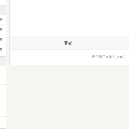
冊
冊
冊
著者
冊
表示項目がありません