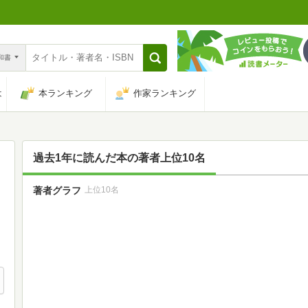
n和書
は
本ランキング
作家ランキング
過去1年に読んだ本の著者上位10名
著者グラフ
上位10名