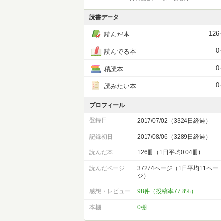
読書データ
126
読んだ本
0
読んでる本
0
積読本
0
読みたい本
プロフィール
登録日
2017/07/02（3324日経過）
記録初日
2017/08/06（3289日経過）
読んだ本
126冊（1日平均0.04冊)
読んだページ
37274ページ（1日平均11ペー
ジ）
感想・レビュー
98件（投稿率77.8%）
本棚
0棚