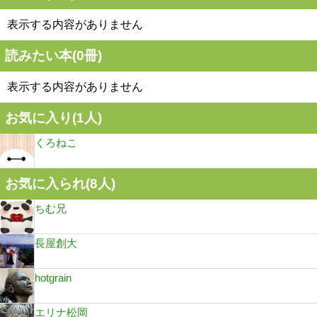
表示する内容がありません
読みたい本(
0
冊)
表示する内容がありません
お気に入り(
1
人)
くろねこ
お気に入られ(
8
人)
ちむ兄
長屋創大
hotgrain
エリナ松岡