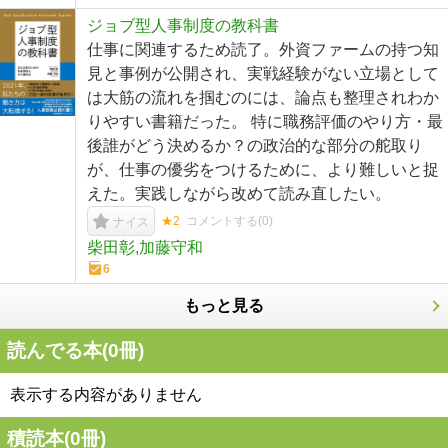
ジョブ型人事制度の教科書
仕事に関連するため読了。外資ファームの持つ知
見と事例が公開され、実戦経験がない立場として
は大筋の流れを掴むのには、論点も整理されわか
りやすい書籍だった。 特に職務評価のやり方・最
後誰がどう決めるか？の政治的な部分の舵取り
が、仕事の優劣をつけるために、より難しいと捉
えた。実践しながら改めて読み直したい。
★2
コメントする(
0
)
ナイス
柴田彰,加藤守和
6
もっと見る
読んでる本(
0
冊)
表示する内容がありません
積読本(
0
冊)