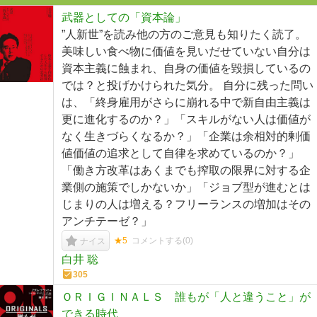
武器としての「資本論」
”人新世”を読み他の方のご意見も知りたく読了。
美味しい食べ物に価値を見いだせていない自分は
資本主義に蝕まれ、自身の価値を毀損しているの
では？と投げかけられた気分。 自分に残った問い
は、「終身雇用がさらに崩れる中で新自由主義は
更に進化するのか？」「スキルがない人は価値が
なく生きづらくなるか？」「企業は余相対的剰価
値価値の追求として自律を求めているのか？」
「働き方改革はあくまでも搾取の限界に対する企
業側の施策でしかないか」「ジョブ型が進むとは
じまりの人は増える？フリーランスの増加はその
アンチテーゼ？」
★5
コメントする(
0
)
ナイス
白井 聡
305
ＯＲＩＧＩＮＡＬＳ 誰もが「人と違うこと」が
できる時代