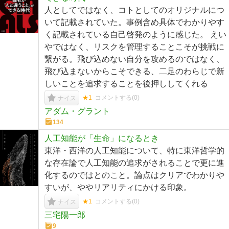
人としてではなく、コトとしてのオリジナルにつ
いて記載されていた。事例含め具体でわかりやす
く記載されている自己啓発のように感じた。 えい
やではなく、リスクを管理することこそが挑戦に
繋がる。飛び込めない自分を攻めるのではなく、
飛び込まないからこそできる、二足のわらじで新
しいことを追求することを後押ししてくれる
★1
コメントする(
0
)
ナイス
アダム・グラント
134
人工知能が「生命」になるとき
東洋・西洋の人工知能について、特に東洋哲学的
な存在論で人工知能の追求がされることで更に進
化するのではとのこと。論点はクリアでわかりや
すいが、ややリアリティにかける印象。
★1
コメントする(
0
)
ナイス
三宅陽一郎
9