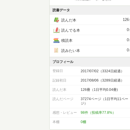
読書データ
126
読んだ本
0
読んでる本
0
積読本
0
読みたい本
プロフィール
登録日
2017/07/02（3324日経過）
記録初日
2017/08/06（3289日経過）
読んだ本
126冊（1日平均0.04冊)
読んだページ
37274ページ（1日平均11ペー
ジ）
感想・レビュー
98件（投稿率77.8%）
本棚
0棚