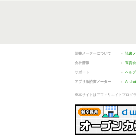
読書メーターについて
読書メ
会社情報
運営会
サポート
ヘルプ
アプリ版読書メーター
Andr
※本サイトはアフィリエイトプログ