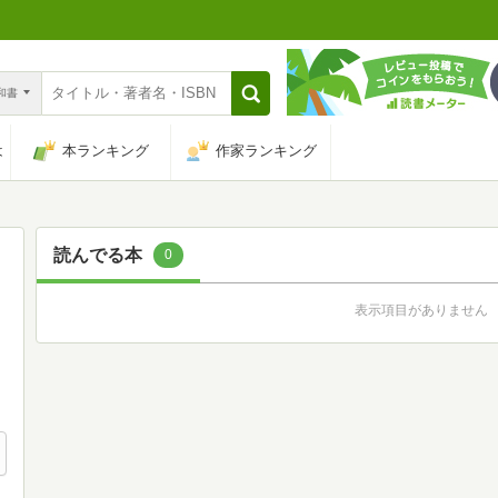
n和書
は
本ランキング
作家ランキング
読んでる本
0
表示項目がありません