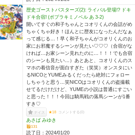
歴史ゴーストバスターズ(2): ライバル登場!? ドキ
ドキ合宿! (ポプラキミノベル あ 3-2)
開いてすぐの和子ちゃんとコオリくんの会話がめ
ちゃくちゃ好き！ほんとに歴友になったんだなぁ
って感じる…！早く和子ちゃんがコオリくんのお
家にお邪魔するシーンが見たい♡♡♡（合宿がな
ければ…お家シーン見れたのに…！！！でも合宿
のシーンも見たい…）あとあと、コオリくんのス
マホの着信音が面白すぎた（笑笑）オンスタにい
るNICOとYUMEみるくだったら絶対にフォロー
しちゃうと思う…笑NICOはコオリくんの盗撮載
せてるだけだけど、YUMEの小説は普通にすごい
と思った！！！今回は騎馬戦の落馬シーンが1番
すき♡
★18
コメントする(
0
)
ナイス
あさば みゆき
131
読了日：
2024/01/20