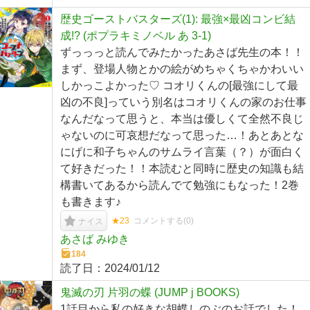
歴史ゴーストバスターズ(1): 最強×最凶コンビ結
成!? (ポプラキミノベル あ 3-1)
ずっっっと読んでみたかったあさば先生の本！！
まず、登場人物とかの絵がめちゃくちゃかわいい
しかっこよかった♡ コオリくんの[最強にして最
凶の不良]っていう別名はコオリくんの家のお仕事
なんだなって思うと、本当は優しくて全然不良じ
ゃないのに可哀想だなって思った…！あとあとな
にげに和子ちゃんのサムライ言葉（？）が面白く
て好きだった！！本読むと同時に歴史の知識も結
構書いてあるから読んでて勉強にもなった！2巻
も書きます♪
★23
コメントする(
0
)
ナイス
あさば みゆき
184
読了日：
2024/01/12
鬼滅の刃 片羽の蝶 (JUMP j BOOKS)
1話目から私の好きな胡蝶しのぶのお話でした！