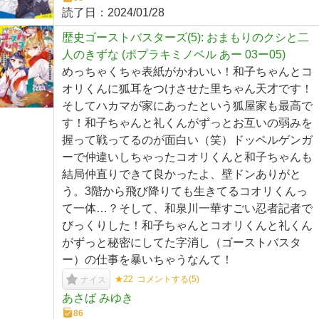
読了日：
2024/01/28
歴史ゴーストバスターズ(5): おまもりのクシと二
人のきずな (ポプラキミノベル あー 03ー05)
めっちゃくちゃ表紙がかわいい！和子ちゃんとコ
オリくんに狐耳をつけさせた里ちゃん天才です！
そしてハカマが家にあったという狐屋家も最高で
す！和子ちゃんと礼くんがずっとお互いの弱みを
握って戦ってるのが面白い（笑）ドッペルゲンガ
ーで仲違いしちゃったコオリくんと和子ちゃんも
結局仲直りできて良かったよ、壁ドンありがと
う。3階から飛び降りても生きてるコオリくんっ
て一体…？そして、和泉川一華すごい忍者記者で
びっくりした！和子ちゃんとコオリくんと礼くん
がずっと秘密にしてた字消し（ゴーストバスタ
ー）の仕事を暴いちゃうなんて！
★22
コメントする(
5
)
ナイス
あさば みゆき
86