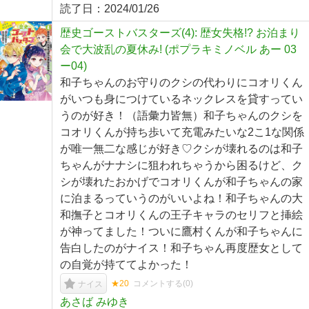
読了日：
2024/01/26
歴史ゴーストバスターズ(4): 歴女失格!? お泊まり
会で大波乱の夏休み! (ポプラキミノベル あー 03
ー04)
和子ちゃんのお守りのクシの代わりにコオリくん
がいつも身につけているネックレスを貸すってい
うのが好き！（語彙力皆無）和子ちゃんのクシを
コオリくんが持ち歩いて充電みたいな2こ1な関係
が唯一無二な感じが好き♡クシが壊れるのは和子
ちゃんがナナシに狙われちゃうから困るけど、ク
シが壊れたおかげでコオリくんが和子ちゃんの家
に泊まるっていうのがいいよね！和子ちゃんの大
和撫子とコオリくんの王子キャラのセリフと挿絵
が神ってました！ついに鷹村くんが和子ちゃんに
告白したのがナイス！和子ちゃん再度歴女として
の自覚が持ててよかった！
★20
コメントする(
0
)
ナイス
あさば みゆき