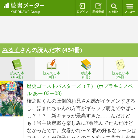
ログイン
新規登録
本を探
みるく
さんの読んだ本 (454冊)
読んだ本
読んでる本
積読本
読みたい本
（454冊）
（0冊）
（0冊）
（26冊）
歴史ゴーストバスターズ（７） (ポプラキミノベ
ル あー 03ー08)
権之助くんの圧倒的お兄さん感がイケメンすぎる
し、ほまれちゃんの方言がギャップ萌えでやばい
し？！？！新キャラが最高すぎた……んだけど
も！当主決定戦を楽しみに7巻読んでたんだけど
なかったです。次巻かな〜？ 私の好きなシーンは
コオリくんが和子ちゃんのこと庇って背中大火傷