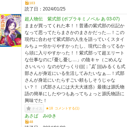
103
読了日：
2024/01/25
超人物伝 紫式部 (ポプラキミノベル あ 03-07)
ままが買ってくれた本！！普通の紫式部の伝記か
なって思ってたらまさかのまさかだった…！この
現代に合わせて紫式部の人生を語っていくスタイ
ルちょー分かりやすかったし、現代に合ってるか
ら頭に入りやすかった！！紫式部って超エリート
な仕事なのに｢憂し憂し…」の陰キャ（ごめんな
さいいい）なのがびっくり((((；ﾟДﾟ))))みるくも式
部さんが身近にいる生活してみたいなぁ…！式部
さんが身近にいたらすごい頼もしそうじゃな
い？！（式部さんには大大大迷惑）最後は源氏物
語の簡単にしたやつもあってちょっと源氏物語に
興味でた！
★18
コメントする(
1
)
ナイス
あさば みゆき
48