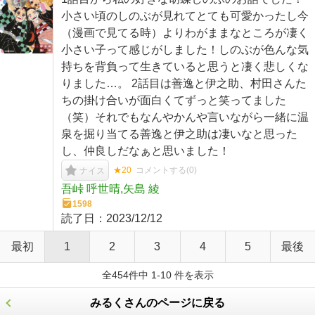
小さい頃のしのぶが見れてとても可愛かったし今
（漫画で見てる時）よりわがままなところが凄く
小さい子って感じがしました！しのぶが色んな気
持ちを背負って生きていると思うと凄く悲しくな
りました…。 2話目は善逸と伊之助、村田さんた
ちの掛け合いが面白くてずっと笑ってました
（笑）それでもなんやかんや言いながら一緒に温
泉を掘り当てる善逸と伊之助は凄いなと思った
し、仲良しだなぁと思いました！
★20
コメントする(
0
)
ナイス
吾峠 呼世晴,矢島 綾
1598
読了日：
2023/12/12
最初
1
2
3
4
5
最後
全454件中 1-10 件を表示
みるくさんのページに戻る