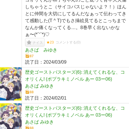
しちゃうとこ（サイコパスじゃないよ？！）ほん
とに仲間を大切にしてるんだなぁって伝わってき
て感動した(T ^ T)でもさ挿絵見てるとこっちまで
なんか痛くなってくる…。8巻早く出ないかな
ぁ〜(*´˘`*)♡
★23
コメントする(
0
)
ナイス
あさば みゆき
87
読了日：
2024/03/09
歴史ゴーストバスターズ(6): 消えてくれるな、コ
オリくん! (ポプラキミノベル あー 03ー06)
あさば みゆき
88
読了日：
2024/02/01
歴史ゴーストバスターズ(6): 消えてくれるな、コ
オリくん! (ポプラキミノベル あー 03ー06)
あさば みゆき
88