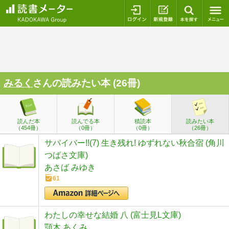
ログイン
新規登録
本を探
みるく
さんの読みたい本 (26冊)
読んだ本
読んでる本
積読本
読みたい本
（454冊）
（0冊）
（0冊）
（26冊）
サバイバー!!(7) 生き残れ! ゆずれない秋合宿 (角川
つばさ文庫)
あさば みゆき
61
わたしの幸せな結婚 八 (富士見L文庫)
顎木 あくみ