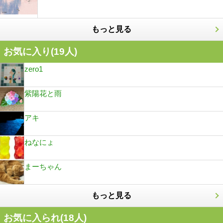
もっと見る
お気に入り(
19
人)
zero1
紫陽花と雨
アキ
ねなにょ
まーちゃん
もっと見る
お気に入られ(
18
人)