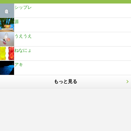
シップレ
源
うえうえ
ねなにょ
アキ
もっと見る