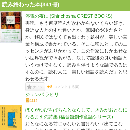
読み終わった本(
341
冊)
停電の夜に (Shinchosha CREST BOOKS)
再読。もう何度読んだかわからないくらい好き。
身近な人とのすれ違いとか、無関心や冷たさと
か、移民ではなくても出くわす題材が、美しい言
葉と構成で書かれている。そこに移民としてのエ
ッセンスがふりかかって、この作家にしか出せな
い世界観ができあがる。決して読後の良い物語と
いうわけでもなく、痛みを伴うような話であるは
ずなのに、読む人に「美しい物語を読んだ」と思
わせる天才。
★8
コメントする(
0
)
ナイス
ジュンパ ラヒリ
1114
ぼくがゆびをぱちんとならして、きみがおとなに
なるまえの詩集 (福音館創作童話シリーズ)
おとなになる前じゃないと書けない（出てこな