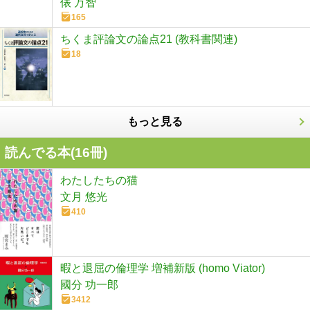
俵 万智
165
ちくま評論文の論点21 (教科書関連)
18
もっと見る
読んでる本(
16
冊)
わたしたちの猫
文月 悠光
410
暇と退屈の倫理学 増補新版 (homo Viator)
國分 功一郎
3412