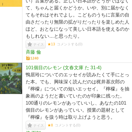
い）言葉がある。正しい日本語かどうかではなく
て、ちゃんと届くかどうか。いや、別に届かなく
てもそれはそれでよし。こどものうちに言葉の自
由さだったり無限の拡がりだったりを楽しめた人
ほど、おとなになって美しい日本語を使えるのか
もしれない…と思ったり。
★13
コメントする(
0
)
ナイス
斉藤 倫
1240
101個目のレモン (文春文庫 た 31-4)
鴨居玲についてのエッセイが読みたくて手にとっ
た本。でも、興味深く読んだのは梶井基次郎の
『檸檬』についての短いエッセイ。『檸檬』を抽
象画のようだと書いていたのが印象に残った。
100通りのレモンがあっていいし、あなたの101
個目のレモンがあっていい。授業の題材として
『檸檬』を扱う時は取り上げようと思う。
★8
コメントする(
0
)
ナイス