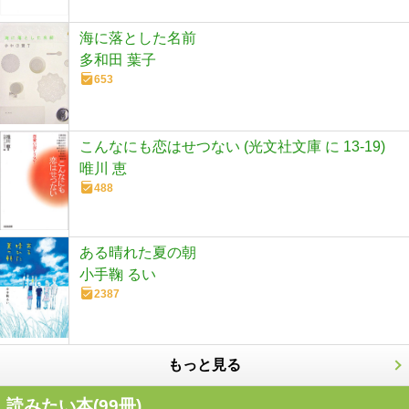
海に落とした名前
多和田 葉子
653
こんなにも恋はせつない (光文社文庫 に 13-19)
唯川 恵
488
ある晴れた夏の朝
小手鞠 るい
2387
もっと見る
読みたい本(
99
冊)