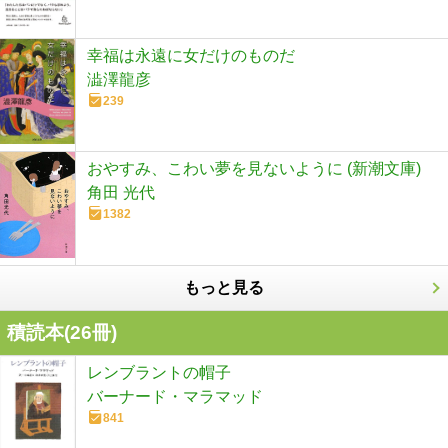
幸福は永遠に女だけのものだ
澁澤龍彦
239
おやすみ、こわい夢を見ないように (新潮文庫)
角田 光代
1382
もっと見る
積読本(
26
冊)
レンブラントの帽子
バーナード・マラマッド
841