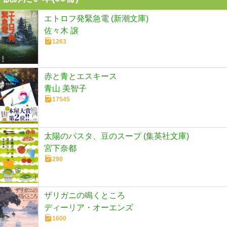
エトロフ発緊急電 (新潮文庫)
佐々木 譲
1263
赤と青とエスキース
青山 美智子
17545
太陽のパスタ、豆のスープ (集英社文庫)
宮下奈都
290
ザリガニの鳴くところ
ディーリア・オーエンズ
1600