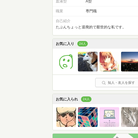
血液型
A型
職業
専門職
自己紹介
たぶんちょっと退廃的で厭世的な私です。
お気に入り
24人
知人・友人を探す
お気に入られ
24人