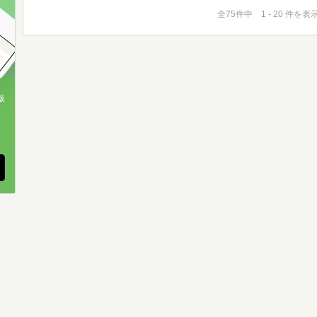
全75件中 1 - 20 件を表
版
、