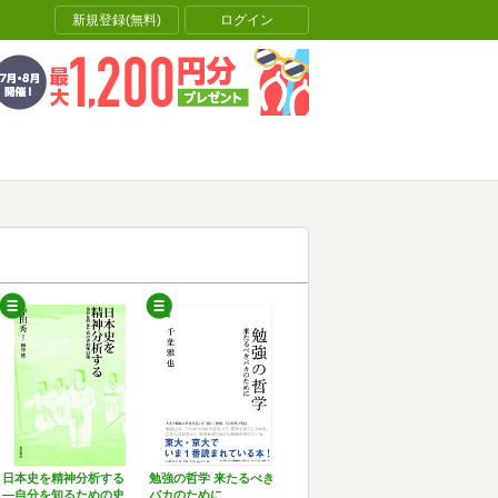
新規登録(無料)
ログイン
日本史を精神分析する
勉強の哲学 来たるべき
―自分を知るための史
バカのために