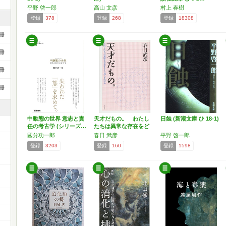
平野 啓一郎
高山 文彦
村上 春樹
登録
378
登録
268
登録
18308
冊
冊
冊
冊
中動態の世界 意志と責
天才だもの。 わたし
日蝕 (新潮文庫 ひ 18-1)
任の考古学 (シリーズ…
たちは異常な存在をど
う見…
國分功一郎
春日 武彦
平野 啓一郎
登録
3203
登録
160
登録
1598