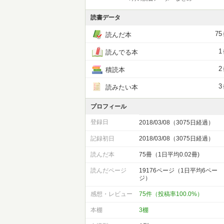
読書データ
75
読んだ本
1
読んでる本
2
積読本
3
読みたい本
プロフィール
登録日
2018/03/08（3075日経過）
記録初日
2018/03/08（3075日経過）
読んだ本
75冊（1日平均0.02冊)
読んだページ
19176ページ（1日平均6ペー
ジ）
感想・レビュー
75件（投稿率100.0%）
本棚
3棚