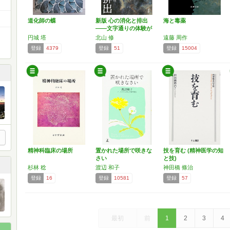
道化師の蝶
新版 心の消化と排出
海と毒薬
――文字通りの体験が
比喩…
円城 塔
北山 修
遠藤 周作
登録
4379
登録
51
登録
15004
精神科臨床の場所
置かれた場所で咲きな
技を育む (精神医学の知
さい
と技)
杉林 稔
渡辺 和子
神田橋 條治
登録
16
登録
10581
登録
57
最初
前
1
2
3
4