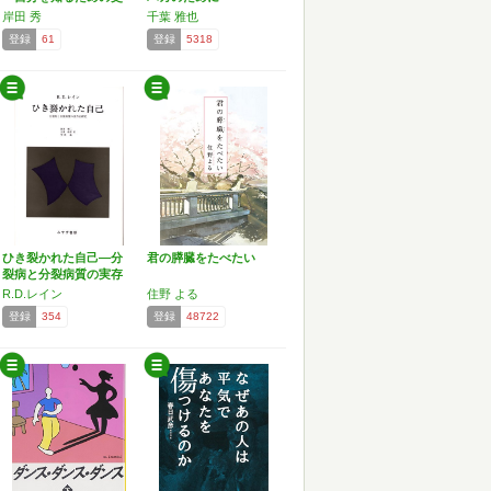
的唯…
岸田 秀
千葉 雅也
登録
61
登録
5318
ひき裂かれた自己―分
君の膵臓をたべたい
裂病と分裂病質の実存
的研究
R.D.レイン
住野 よる
登録
354
登録
48722