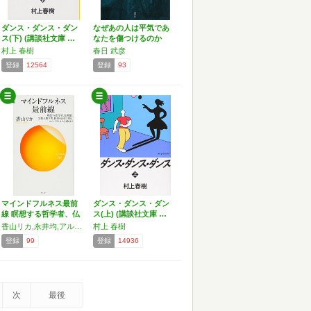
ダンス・ダンス・ダン
なぜあの人は平気であ
ス(下) (講談社文庫 …
なたを傷つけるのか
村上 春樹
春日 武彦
登録
12564
登録
93
マインドフルネス最前
ダンス・ダンス・ダン
線 瞑想する哲学者、仏
ス(上) (講談社文庫 …
教…
香山リカ,永井均,アルボムッレ・スマナサーラ,永沢哲,熊野宏昭
村上 春樹
登録
99
登録
14936
次
最後