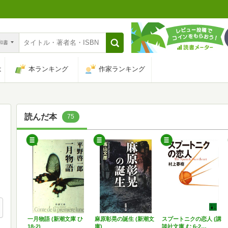
n和書
は
本ランキング
作家ランキング
読んだ本
75
一月物語 (新潮文庫 ひ
麻原彰晃の誕生 (新潮文
スプートニクの恋人 (講
18-2)
庫)
談社文庫 む 6-2…