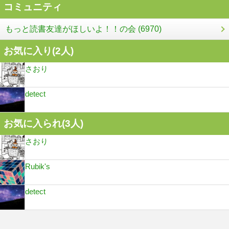
コミュニティ
もっと読書友達がほしいよ！！の会 (6970)
お気に入り(
2
人)
さおり
detect
お気に入られ(
3
人)
さおり
Rubik's
detect