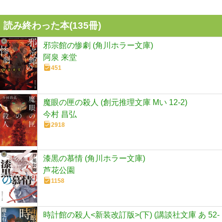
読み終わった本(
135
冊)
邪宗館の惨劇 (角川ホラー文庫)
阿泉 来堂
451
魔眼の匣の殺人 (創元推理文庫 Mい 12-2)
今村 昌弘
2918
漆黒の慕情 (角川ホラー文庫)
芦花公園
1158
時計館の殺人<新装改訂版>(下) (講談社文庫 あ 52-