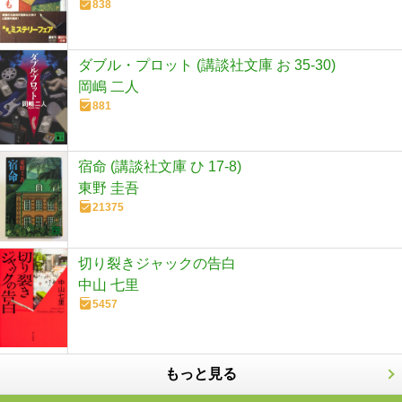
838
ダブル・プロット (講談社文庫 お 35-30)
岡嶋 二人
881
宿命 (講談社文庫 ひ 17-8)
東野 圭吾
21375
切り裂きジャックの告白
中山 七里
5457
もっと見る