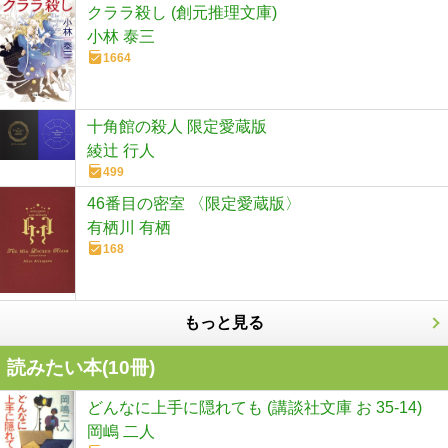
クララ殺し (創元推理文庫)
小林 泰三
1664
十角館の殺人 限定愛蔵版
綾辻 行人
499
46番目の密室 〈限定愛蔵版〉
有栖川 有栖
168
もっと見る
読みたい本(
10
冊)
どんなに上手に隠れても (講談社文庫 お 35-14)
岡嶋 二人