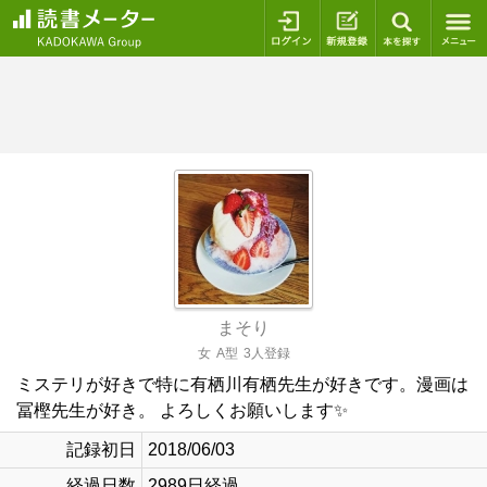
ログイン
新規登録
本を探
まそり
女
A型
3人登録
ミステリが好きで特に有栖川有栖先生が好きです。漫画は
冨樫先生が好き。 よろしくお願いします✨
記録初日
2018/06/03
経過日数
2989日経過