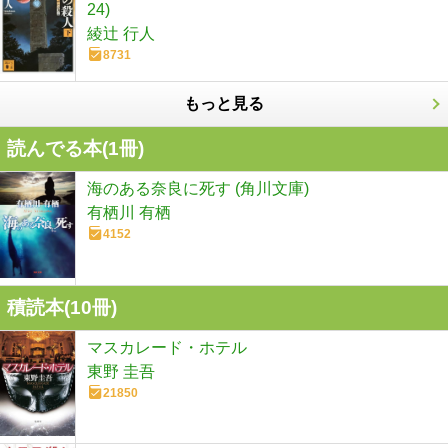
24)
綾辻 行人
8731
もっと見る
読んでる本(
1
冊)
海のある奈良に死す (角川文庫)
有栖川 有栖
4152
積読本(
10
冊)
マスカレード・ホテル
東野 圭吾
21850