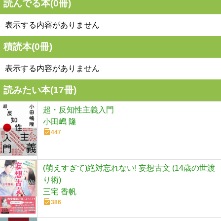
読んでる本(
0
冊)
表示する内容がありません
積読本(
0
冊)
表示する内容がありません
読みたい本(
17
冊)
超・反知性主義入門
小田嶋 隆
447
(萌えすぎて)絶対忘れない! 妄想古文 (14歳の世渡
り術)
三宅 香帆
386