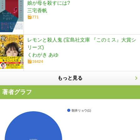
娘が母を殺すには?
三宅香帆
771
レモンと殺人鬼 (宝島社文庫 『このミス』大賞シ
リーズ)
くわがき あゆ
16424
もっと見る
著者グラフ
朝井リョウ(1)
100%