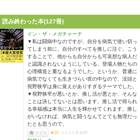
読み終わった本(
127
冊)
イン・ザ・メガチャーチ
▼私は闘病中なのですが、自分を病気で使い切っ
てしまう前に、自分のすべてを推しに注ぐ。こう
することで、他からも自分からも可哀想な病人だ
と認識されないようにしている。登場人物たちの
心理構造と重なるようでした。というか、普通に
病気でなくても生きづらい世の中なので、没頭と
視野狭窄は身に覚えがありすぎるテーマでした。
▼視野狭窄が悪いとか、推し活が悪とか、そんな
ことは決してないとは思います。推し活で得られ
る幸福感は本当に人生を輝かせてくれます。推し
がいなければ、病気と闘うなんてとても無理だっ
たとも思うので。
★20
コメントする(
0
)
ナイス