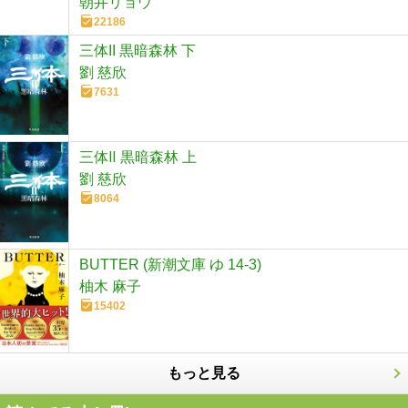
朝井リョウ
22186
三体II 黒暗森林 下
劉 慈欣
7631
三体Ⅱ 黒暗森林 上
劉 慈欣
8064
BUTTER (新潮文庫 ゆ 14-3)
柚木 麻子
15402
もっと見る