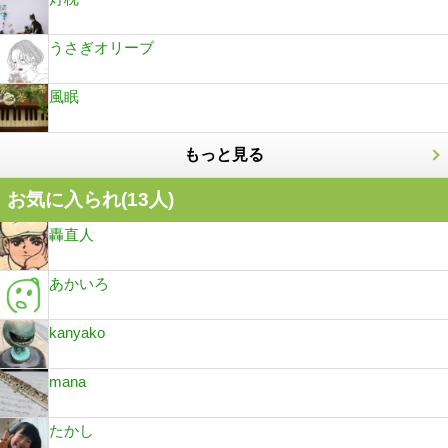
うさぎオリーブ
風眠
もっと見る
お気に入られ(
13
人)
轟直人
あかいろ
kanyako
mana
たかし