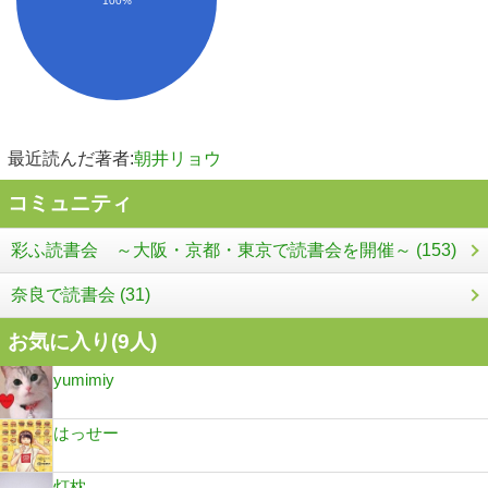
最近読んだ著者:
朝井リョウ
コミュニティ
彩ふ読書会 ～大阪・京都・東京で読書会を開催～ (153)
奈良で読書会 (31)
お気に入り(
9
人)
yumimiy
はっせー
灯枕