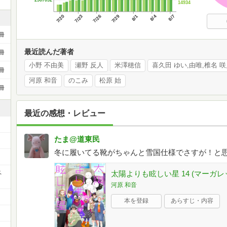
14934
7/20
7/23
7/26
7/29
8/1
8/4
8/7
冊
最近読んだ著者
冊
小野 不由美
瀬野 反人
米澤穂信
喜久田 ゆい,由唯,椎名 
冊
河原 和音
のこみ
松原 始
冊
最近の感想・レビュー
たま@道東民
冬に履いてる靴がちゃんと雪国仕様でさすが！と
ペ
太陽よりも眩しい星 14 (マーガ
河原 和音
本を登録
あらすじ・内容