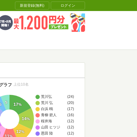
新規登録(無料)
ログイン
グラフ
上位10名
荒川弘
(24)
5
荒川 弘
(20)
17
5
%
白浜 鴎
(17)
青柳 碧人
(16)
14
%
桜井海
(12)
山田 ヒツジ
(12)
12
%
8
恩田 陸
(12)
11
%