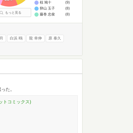
椋 鳩十
(9)
卵山 玉子
(8)
もっと見る
藤巻 忠俊
(8)
咲月
白浜 鴎
龍 幸伸
原 泰久
思った。
レットコミックス)