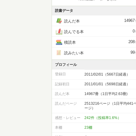
読書データ
14967
読んだ本
0
読んでる本
208
積読本
99
読みたい本
プロフィール
登録日
2011/02/01（5667日経過）
記録初日
2011/01/01（5698日経過）
読んだ本
14967冊（1日平均2.63冊)
読んだページ
2513216ページ（1日平均441
ージ）
感想・レビュー
242件（投稿率1.6%）
本棚
23棚