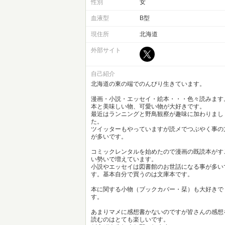
性別
女
血液型
B型
現住所
北海道
外部サイト
自己紹介
北海道の東の端でのんびり生きています。
漫画・小説・エッセイ・絵本・・・色々読みます
本と美味しい物、可愛い物が大好きです。
最近はランニングと野鳥観察が趣味に加わりまし
た。
ツイッターもやっていますが読メでつぶやく事の
が多いです。
コミックレンタルを始めたので漫画の既読本がす
い勢いで増えています。
小説やエッセイは図書館のお世話になる事が多い
す。基本自分で買うのは文庫本です。
本に関する小物（ブックカバー・栞）も大好きで
す。
あまりマメに感想書かないのですが皆さんの感想
読むのはとても楽しいです。