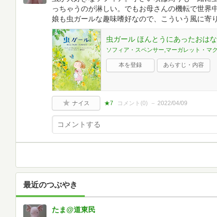
っちゃうのが淋しい。でもお母さんの機転で世界
娘も虫ガールな趣味嗜好なので、こういう風に寄
虫ガール ほんとうにあったおは
ソフィア・スペンサー,マーガレット・マ
本を登録
あらすじ・内容
ナイス
★7
コメント(
0
)
2022/04/09
最近のつぶやき
たま@道東民