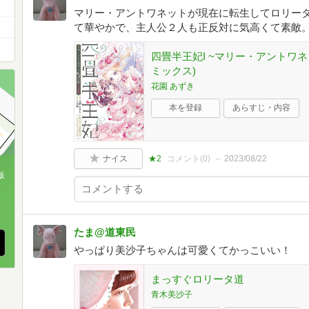
マリー・アントワネットが現在に転生してロリー
て華やかで、主人公２人も正反対に気高くて素敵
四畳半王妃I ~マリー・アントワネ
ミックス)
花園 あずき
本を登録
あらすじ・内容
ナイス
★2
コメント(
0
)
2023/08/22
版
、
たま@道東民
やっぱり美沙子ちゃんは可愛くてかっこいい！
まっすぐロリータ道
青木美沙子