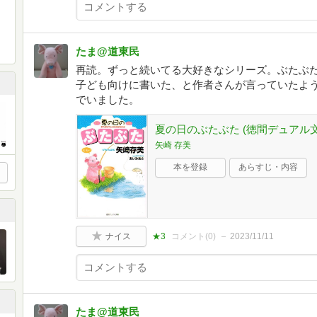
たま@道東民
再読。ずっと続いてる大好きなシリーズ。ぶたぶ
子ども向けに書いた、と作者さんが言っていたよう
でいました。
夏の日のぶたぶた (徳間デュアル文
矢崎 存美
本を登録
あらすじ・内容
ナイス
★3
コメント(
0
)
2023/11/11
たま@道東民