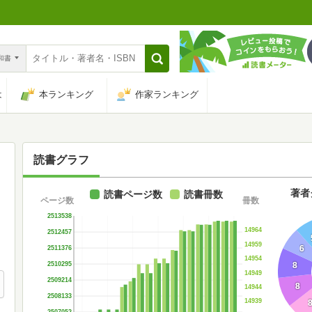
n和書
は
本ランキング
作家ランキング
読書グラフ
著者
読書ページ数
読書冊数
ページ数
冊数
2513538
14964
2512457
14959
6
2511376
14954
2510295
8
14949
2509214
8
14944
2508133
14939
2507052