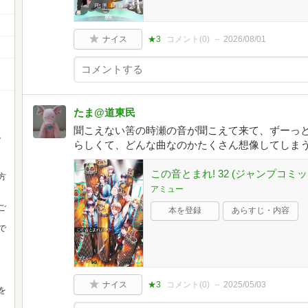
ナイス
★3
コメント(
0
)
2026/08/01
たま@道東民
聞こえない筈の時瀬の音が聞こえて来て、ずーっ
。
らしくて、どんな曲なのかたくさん想像してしま
この音とまれ! 32 (ジャンプコミッ
方
アミュー
ご
本を登録
あらすじ・内容
で
ナイス
★3
コメント(
0
)
2025/05/03
を