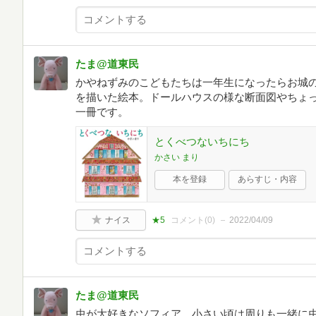
たま@道東民
かやねずみのこどもたちは一年生になったらお城
を描いた絵本。ドールハウスの様な断面図やちょ
一冊です。
とくべつないちにち
かさい まり
本を登録
あらすじ・内容
ナイス
★5
コメント(
0
)
2022/04/09
たま@道東民
虫が大好きなソフィア。小さい頃は周りも一緒に