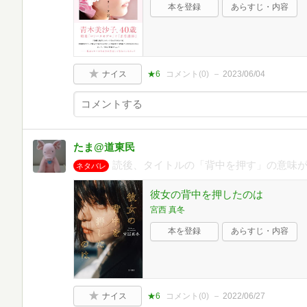
本を登録
あらすじ・内容
ナイス
★6
コメント(
0
)
2023/06/04
たま@道東民
読後、タイトルの「背中を押す」の意味
ネタバレ
彼女の背中を押したのは
宮西 真冬
本を登録
あらすじ・内容
ナイス
★6
コメント(
0
)
2022/06/27