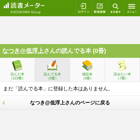
ログイン
新規登録
本を探
なつき@低浮上
さんの読んでる本 (0冊)
読んだ本
読んでる本
積読本
読みたい本
（219冊）
（0冊）
（0冊）
（7冊）
まだ「読んでる本」に登録した本はありません。
なつき@低浮上さんのページに戻る