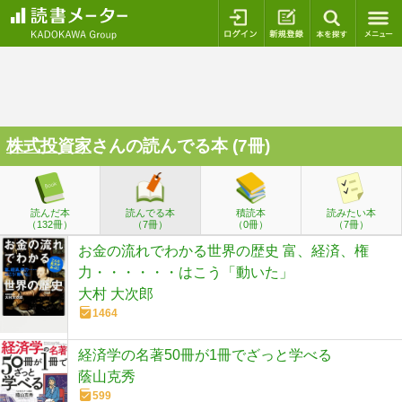
ログイン
新規登録
本を探
株式投資家
さんの読んでる本 (7冊)
読んだ本
読んでる本
積読本
読みたい本
（132冊）
（7冊）
（0冊）
（7冊）
お金の流れでわかる世界の歴史 富、経済、権
力・・・・・・はこう「動いた」
大村 大次郎
1464
経済学の名著50冊が1冊でざっと学べる
蔭山克秀
599