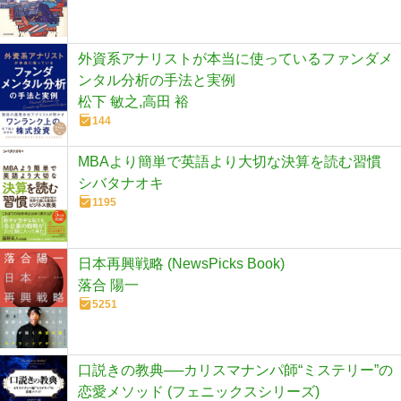
外資系アナリストが本当に使っているファンダメ
ンタル分析の手法と実例
松下 敏之,高田 裕
144
MBAより簡単で英語より大切な決算を読む習慣
シバタナオキ
1195
日本再興戦略 (NewsPicks Book)
落合 陽一
5251
口説きの教典──カリスマナンパ師“ミステリー”の
恋愛メソッド (フェニックスシリーズ)