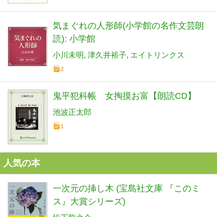
気まぐれの人形師(小学館の名作文芸朗
読): 小学館
小川未明
津久井裕子
エイトリンクス
2
鬼平犯科帳 女掏摸お富【朗読CD】
池波正太郎
1
人気の本
一次元の挿し木 (宝島社文庫 『このミ
ス』大賞シリーズ)