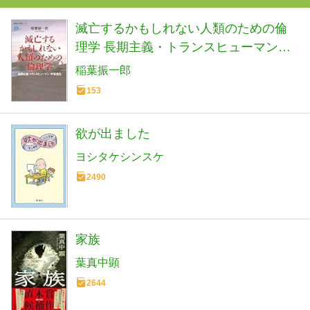
滅亡するかもしれない人類のための倫
理学 長期主義・トランスヒューマン・
宇宙進出 (講談社選書メチエ 829)
稲葉振一郎
153
欲が出ました
ヨシタケシンスケ
2490
家族
葉真中顕
2644