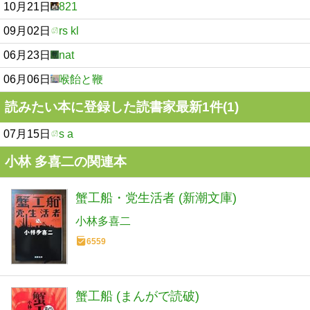
10月21日
821
09月02日
rs kl
06月23日
nat
06月06日
喉飴と鞭
読みたい本に登録した読書家最新1件(1)
07月15日
s a
小林 多喜二の関連本
蟹工船・党生活者 (新潮文庫)
小林多喜二
6559
蟹工船 (まんがで読破)