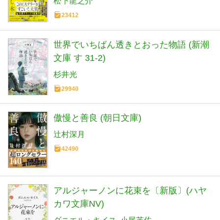
松下龍之介
23412
世界でいちばん透きとおった物語 (新潮
文庫 す 31-2)
杉井光
29940
傲慢と善良 (朝日文庫)
辻村深月
42490
アルジャーノンに花束を〔新版〕(ハヤ
カワ文庫NV)