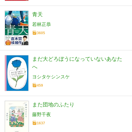
青天
若林正恭
3605
まだ大どろぼうになっていないあなた
へ
ヨシタケシンスケ
459
また団地のふたり
藤野千夜
1637