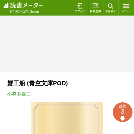
ログイン
新規登録
本を探
蟹工船 (青空文庫POD)
小林多喜二
感想
3