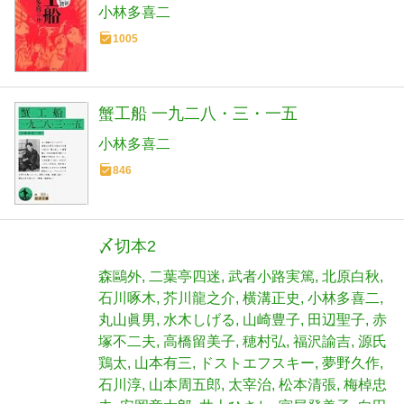
小林多喜二
1005
蟹工船 一九二八・三・一五
小林多喜二
846
〆切本2
森鷗外
二葉亭四迷
武者小路実篤
北原白秋
石川啄木
芥川龍之介
横溝正史
小林多喜二
丸山眞男
水木しげる
山崎豊子
田辺聖子
赤
塚不二夫
高橋留美子
穂村弘
福沢諭吉
源氏
鶏太
山本有三
ドストエフスキー
夢野久作
石川淳
山本周五郎
太宰治
松本清張
梅棹忠