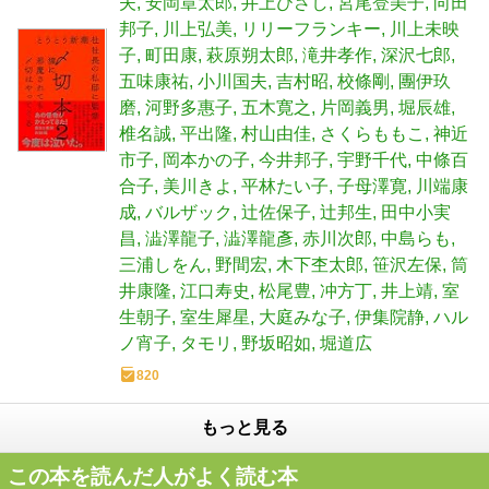
夫
安岡章太郎
井上ひさし
宮尾登美子
向田
邦子
川上弘美
リリーフランキー
川上未映
子
町田康
萩原朔太郎
滝井孝作
深沢七郎
五味康祐
小川国夫
吉村昭
校條剛
團伊玖
磨
河野多惠子
五木寛之
片岡義男
堀辰雄
椎名誠
平出隆
村山由佳
さくらももこ
神近
市子
岡本かの子
今井邦子
宇野千代
中條百
合子
美川きよ
平林たい子
子母澤寛
川端康
成
バルザック
辻佐保子
辻邦生
田中小実
昌
澁澤龍子
澁澤龍彥
赤川次郎
中島らも
三浦しをん
野間宏
木下杢太郎
笹沢左保
筒
井康隆
江口寿史
松尾豊
冲方丁
井上靖
室
生朝子
室生犀星
大庭みな子
伊集院静
ハル
ノ宵子
タモリ
野坂昭如
堀道広
820
もっと見る
この本を読んだ人がよく読む本