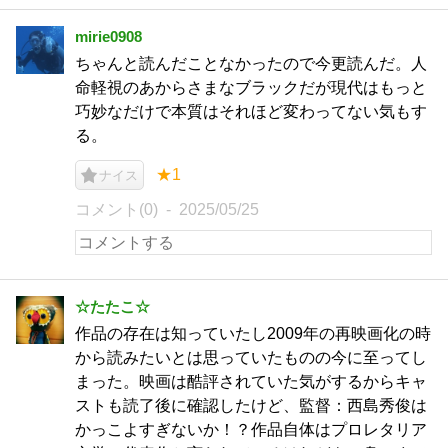
mirie0908
ちゃんと読んだことなかったので今更読んだ。人
命軽視のあからさまなブラックだが現代はもっと
巧妙なだけで本質はそれほど変わってない気もす
る。
★1
ナイス
コメント(0)
2025/05/25
☆たたこ☆
作品の存在は知っていたし2009年の再映画化の時
から読みたいとは思っていたものの今に至ってし
まった。映画は酷評されていた気がするからキャ
ストも読了後に確認したけど、監督：西島秀俊は
かっこよすぎないか！？作品自体はプロレタリア