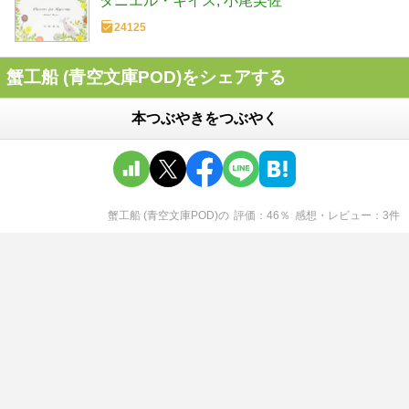
ダニエル・キイス
小尾芙佐
24125
蟹工船 (青空文庫POD)をシェアする
本つぶやきをつぶやく
蟹工船 (青空文庫POD)
の
評価
46
％
感想・レビュー
3
件