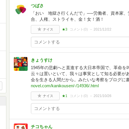
つばさ
「おい 地獄さ行くんだで」──労働者、資本家、
合、人権、ストライキ、金！女！酒！
ナイス
★3
コメント(
0
)
2021/12/22
きょうすけ
1945年の悲劇へと直進する大日本帝国で、革命
云々は置いといて、我々は事実として知る必要が
会を生きる人間だから。みたいな考察をブログに
novel.com/kanikousen/-/14936/.html
ナイス
★1
コメント(
0
)
2021/10/26
チコちゃん