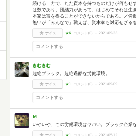
続ける一方で、ただ資本を持つものだけが何もせ
は数であり、団結力があって、はじめてそれは生
本家は富を得ることができないからである。／労
無いが「みんなで」戦えば、資本家も対応せざる
ナイス
★6
コメント(
0
)
2021/09/23
きむきむ
超絶ブラック。超絶過酷な労働環境。
ナイス
★1
コメント(
0
)
2021/09/09
Ｍ
いやいや、この労働環境はヤバい。ブラック企業
ナイス
★1
コメント(
0
)
2021/05/12