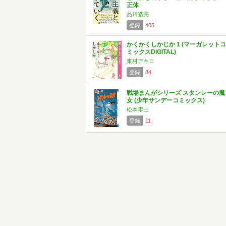
正体
品川皓亮
登録
405
かくかくしかじか 1 (マーガレットコ
ミックスDIGITAL)
東村アキコ
登録
84
戦場まんがシリーズ スタンレーの魔
女 (少年サンデーコミックス)
松本零士
登録
11