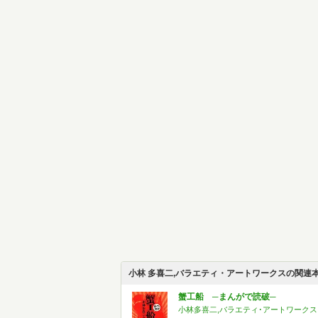
小林 多喜二,バラエティ・アートワークスの関連
蟹工船 ─まんがで読破─
小林多喜二,バラエティ･アートワークス