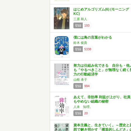
はじめアルゴリズム(6) (モーニング
KC)
三原 和人
登録
193
僕には鳥の言葉がわかる
鈴木 俊貴
登録
5338
努力は仕組み化できる 自分も・他
も「やるべきこと」が無理なく続く
力の行動経済学
山根 承子
登録
994
あえて、非効率 利益が上がり、社員
もやめない組織の秘密
人未 知理。
登録
20
資本主義と、生きていく。～歴史と
想で解き明かす「構造的しんどさ」