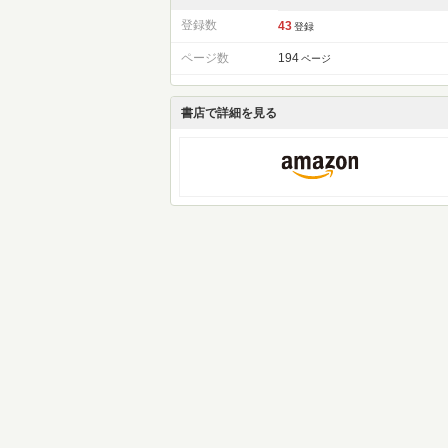
登録数
43
登録
ページ数
194
ページ
書店で詳細を見る