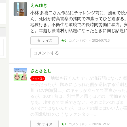
えみゆき
小林 多喜二さん作品にチャレンジ前に、漫画で読
ん、死因が特高警察の拷問で29歳ってひど過ぎる
地獄行き。不衛生な環境での長時間労働に暴力。
と。年越し派遣村が話題になったときに同じ話題
ナイス
★6
コメント(
0
)
2024/07/16
さとさとし
「地獄さ行くんだで」が流行語になった
ネタバレ
ージだったが、踏みにじられた側が逆転する活劇
川（CV内海賢二）のキャラが立ってて面白かった
るが。100年前は、別世界と思うほどの、労働者
なあ、凄すぎて実感できない。それに比べればま
るわけではないんだが。ロシアの船にはいい人が乗
の国北朝鮮のようなファンタジー。
ナイス
★1
コメント(
0
)
2023/12/02