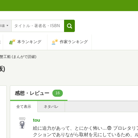
n和書
は
本ランキング
作家ランキング
蟹工船 (まんがで読破)
版)
感想・レビュー
16
全て表示
ネタバレ
tou
絵に迫力があって、とにかく怖い…😨 プロレタ
クションでありながら取材を元にしているため、