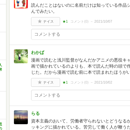
読んだことはないのに名前だけは知っている作品
んでみたい。
ナイス
★1
コメント(
0
)
2021/10/07
わかば
漫画で読むと浅川監督がなんだかアニメの悪役キ
人
画で描かれているのよりも、本で読んだ時の頭で
努
じた。だから漫画で読む前に本で読まれたほうが
ナイス
★1
コメント(
0
)
2021/10/02
らる
資本主義のおいて、労働者守られないとどうなる
思
ッキングに描かれている。苦労して働く人が鞭う
の