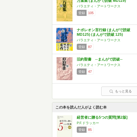
万葉集 (まんがで読破 MD119)
バラエティ・アートワークス
登録
105
ナポレオン言行録 (まんがで読破
MD125) (まんがで読破 125)
バラエティ・アートワークス
登録
87
旧約聖書 ─まんがで読破─
バラエティ・アートワークス
登録
47
もっと見る
この本を読んだ人がよく読む本
経営者に贈る5つの質問[第2版]
P.F.ドラッカー
登録
85