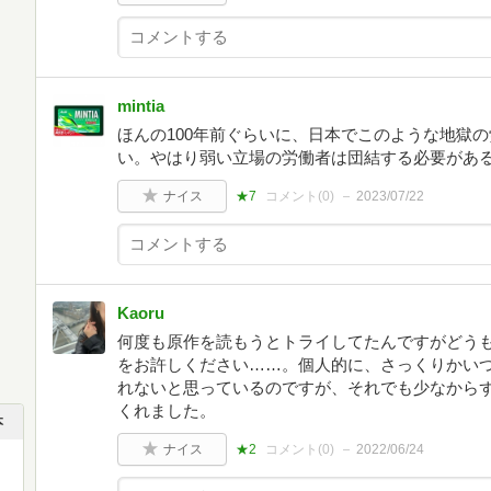
mintia
ほんの100年前ぐらいに、日本でこのような地獄
い。やはり弱い立場の労働者は団結する必要があ
ナイス
★7
コメント(
0
)
2023/07/22
Kaoru
何度も原作を読もうとトライしてたんですがどう
をお許しください……。個人的に、さっくりかい
れないと思っているのですが、それでも少なから
くれました。
本
ナイス
★2
コメント(
0
)
2022/06/24