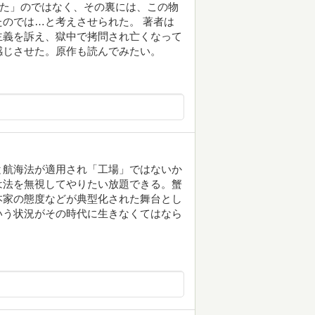
した」のではなく、その裏には、この物
のでは…と考えさせられた。 著者は
主義を訴え、獄中で拷問され亡くなって
感じさせた。原作も読んでみたい。
と航海法が適用され「工場」ではないか
は法を無視してやりたい放題できる。蟹
本家の態度などが典型化された舞台とし
いう状況がその時代に生きなくてはなら