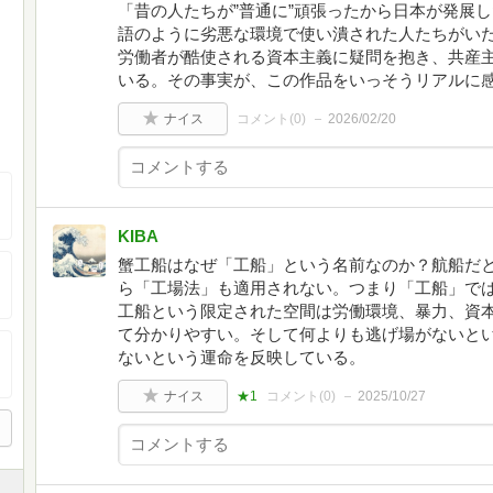
「昔の人たちが”普通に”頑張ったから日本が発展
語のように劣悪な環境で使い潰された人たちがいた
労働者が酷使される資本主義に疑問を抱き、共産
いる。その事実が、この作品をいっそうリアルに
ナイス
コメント(
0
)
2026/02/20
KIBA
蟹工船はなぜ「工船」という名前なのか？航船だ
ら「工場法」も適用されない。つまり「工船」で
工船という限定された空間は労働環境、暴力、資
て分かりやすい。そして何よりも逃げ場がないと
ないという運命を反映している。
ナイス
★1
コメント(
0
)
2025/10/27