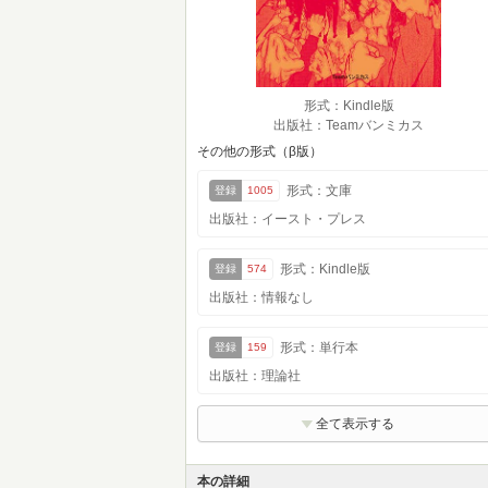
形式：Kindle版
出版社：Teamバンミカス
その他の形式（β版）
形式：文庫
登録
1005
出版社：イースト・プレス
形式：Kindle版
登録
574
出版社：情報なし
形式：単行本
登録
159
出版社：理論社
全て表示する
本の詳細