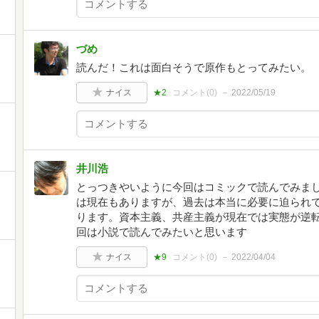
づめ
読んだ！これは面白そうで原作もとってみたい。
ナイス
★2
コメント(
0
)
2022/05/19
井川浩
とっつきやいように今回はコミックで読んでみま
は現在もありますが、過去は本当に必要に迫られ
ります。資本主義、共産主義が現在では実態が逆
回は小説で読んでみたいと思います
ナイス
★9
コメント(
0
)
2022/04/04