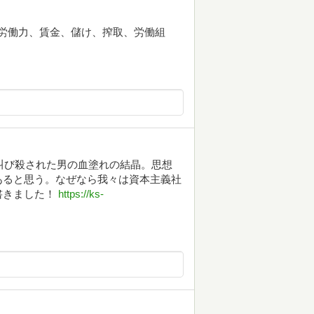
労働力、賃金、儲け、搾取、労働組
を叫び殺された男の血塗れの結晶。思想
あると思う。なぜなら我々は資本主義社
書きました！
https://ks-