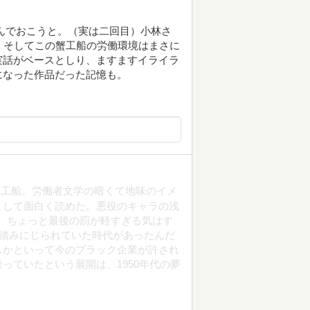
んでおこうと。（実は二回目）小林さ
。そしてこの蟹工船の労働環境はまさに
実話がベースとしり、ますますイライラ
になった作品だった記憶も。
蟹工船。労働者文学の暗くて地味のイメ
として面白く読めた。悪役のキャラの浅
。ちょっと最後の罰が軽すぎる気はす
が踏みにじられていた時代があったんだ
しかといって今のブラック企業が許され
っていたという展開は、1950年代の夢