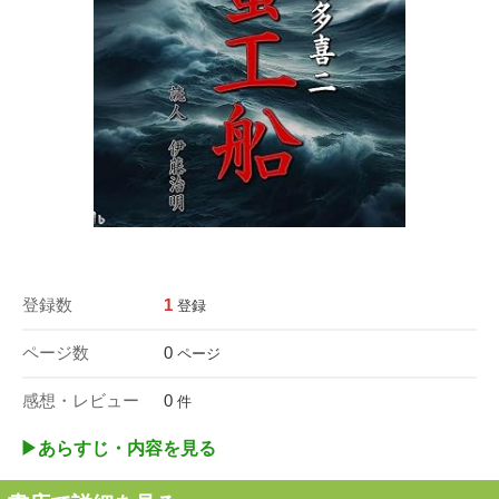
登録数
1
登録
ページ数
0
ページ
感想・レビュー
0
件
▶︎あらすじ・内容を見る