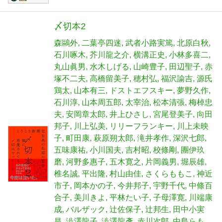
〆切本2
森鷗外
二葉亭四迷
武者小路実篤
北原白秋
石川啄木
芥川龍之介
横溝正史
小林多喜二
丸山眞男
水木しげる
山崎豊子
田辺聖子
赤
塚不二夫
高橋留美子
穂村弘
福沢諭吉
源氏
鶏太
山本有三
ドストエフスキー
夢野久作
石川淳
山本周五郎
太宰治
松本清張
梅棹忠
夫
安岡章太郎
井上ひさし
宮尾登美子
向田
邦子
川上弘美
リリーフランキー
川上未映
子
町田康
萩原朔太郎
滝井孝作
深沢七郎
五味康祐
小川国夫
吉村昭
校條剛
團伊玖
磨
河野多惠子
五木寛之
片岡義男
堀辰雄
椎名誠
平出隆
村山由佳
さくらももこ
神近
市子
岡本かの子
今井邦子
宇野千代
中條百
合子
美川きよ
平林たい子
子母澤寛
川端康
成
バルザック
辻佐保子
辻邦生
田中小実
昌
澁澤龍子
澁澤龍彥
赤川次郎
中島らも