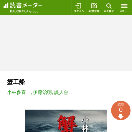
ログイン
新規登録
本を探
蟹工船
小林多喜二
,
伊藤治明
,
読人舎
感想
0