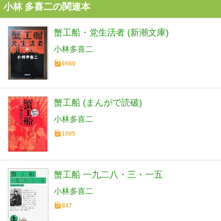
小林 多喜二の関連本
蟹工船・党生活者 (新潮文庫)
小林多喜二
6560
蟹工船 (まんがで読破)
小林多喜二
1005
蟹工船 一九二八・三・一五
小林多喜二
847