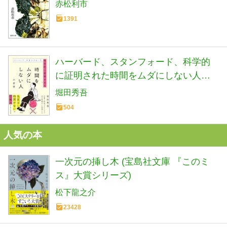
赤松利市
1391
ハーバード、スタンフォード、科学的
に証明された時間をムダにしない人の
習慣
堀田秀吾
504
人気の本
一次元の挿し木 (宝島社文庫 『このミ
ス』大賞シリーズ)
松下龍之介
23428