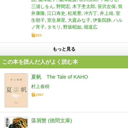
三浦しをん
野間宏
木下杢太郎
笹沢左保
筒
井康隆
江口寿史
松尾豊
冲方丁
井上靖
室
生朝子
室生犀星
大庭みな子
伊集院静
ハル
ノ宵子
タモリ
野坂昭如
堀道広
820
もっと見る
この本を読んだ人がよく読む本
夏帆 The Tale of KAHO
村上春樹
2967
藻屑蟹 (徳間文庫)