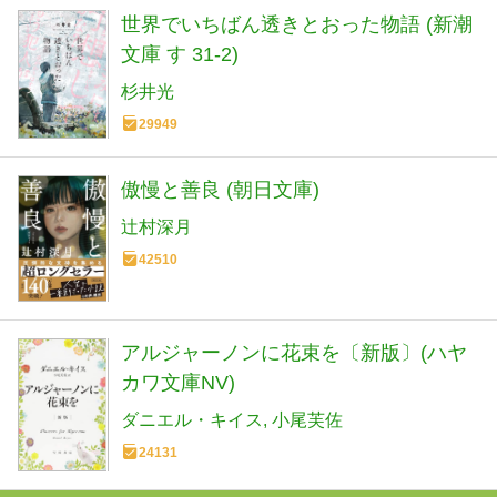
世界でいちばん透きとおった物語 (新潮
文庫 す 31-2)
杉井光
29949
傲慢と善良 (朝日文庫)
辻村深月
42510
アルジャーノンに花束を〔新版〕(ハヤ
カワ文庫NV)
ダニエル・キイス
小尾芙佐
24131