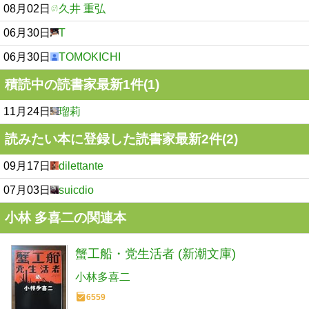
08月02日
久井 重弘
06月30日
T
06月30日
TOMOKICHI
積読中の読書家最新1件(1)
11月24日
瑠莉
読みたい本に登録した読書家最新2件(2)
09月17日
dilettante
07月03日
suicdio
小林 多喜二の関連本
蟹工船・党生活者 (新潮文庫)
小林多喜二
6559