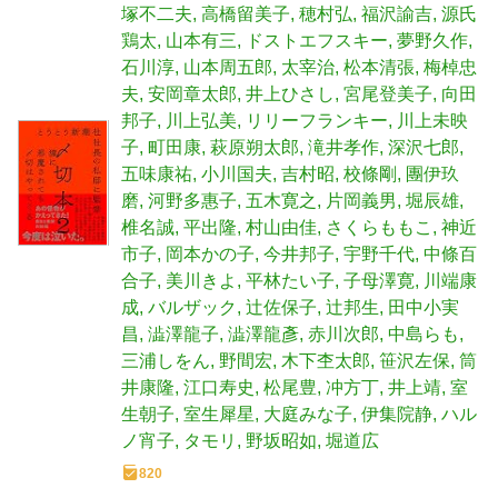
塚不二夫
高橋留美子
穂村弘
福沢諭吉
源氏
鶏太
山本有三
ドストエフスキー
夢野久作
石川淳
山本周五郎
太宰治
松本清張
梅棹忠
夫
安岡章太郎
井上ひさし
宮尾登美子
向田
邦子
川上弘美
リリーフランキー
川上未映
子
町田康
萩原朔太郎
滝井孝作
深沢七郎
五味康祐
小川国夫
吉村昭
校條剛
團伊玖
磨
河野多惠子
五木寛之
片岡義男
堀辰雄
椎名誠
平出隆
村山由佳
さくらももこ
神近
市子
岡本かの子
今井邦子
宇野千代
中條百
合子
美川きよ
平林たい子
子母澤寛
川端康
成
バルザック
辻佐保子
辻邦生
田中小実
昌
澁澤龍子
澁澤龍彥
赤川次郎
中島らも
三浦しをん
野間宏
木下杢太郎
笹沢左保
筒
井康隆
江口寿史
松尾豊
冲方丁
井上靖
室
生朝子
室生犀星
大庭みな子
伊集院静
ハル
ノ宵子
タモリ
野坂昭如
堀道広
820