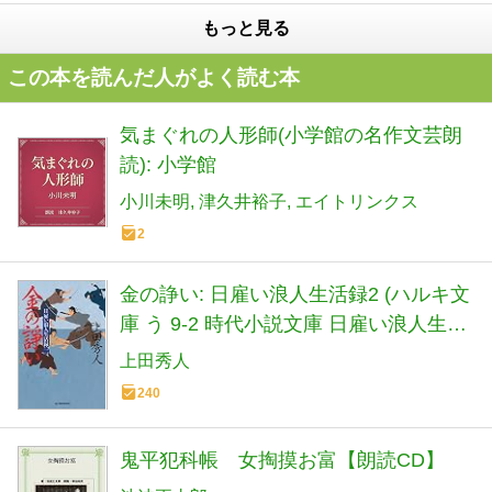
もっと見る
この本を読んだ人がよく読む本
気まぐれの人形師(小学館の名作文芸朗
読): 小学館
小川未明
津久井裕子
エイトリンクス
2
金の諍い: 日雇い浪人生活録2 (ハルキ文
庫 う 9-2 時代小説文庫 日雇い浪人生活
録 2)
上田秀人
240
鬼平犯科帳 女掏摸お富【朗読CD】