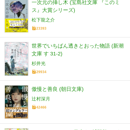
一次元の挿し木 (宝島社文庫 『このミ
ス』大賞シリーズ)
松下龍之介
23393
世界でいちばん透きとおった物語 (新潮
文庫 す 31-2)
杉井光
29934
傲慢と善良 (朝日文庫)
辻村深月
42466