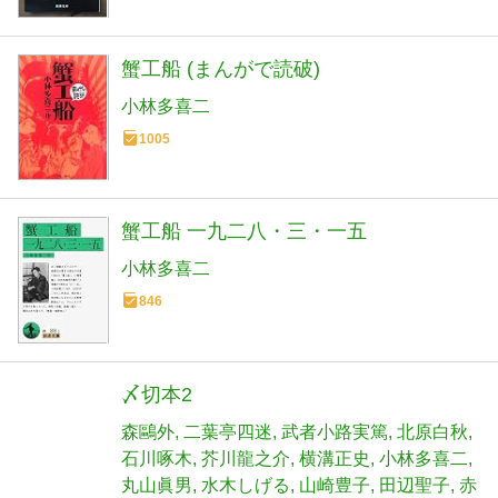
蟹工船 (まんがで読破)
小林多喜二
1005
蟹工船 一九二八・三・一五
小林多喜二
846
〆切本2
森鷗外
二葉亭四迷
武者小路実篤
北原白秋
石川啄木
芥川龍之介
横溝正史
小林多喜二
丸山眞男
水木しげる
山崎豊子
田辺聖子
赤