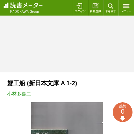
ログイン
新規登録
本を探
蟹工船 (新日本文庫 A 1-2)
小林多喜二
感想
0