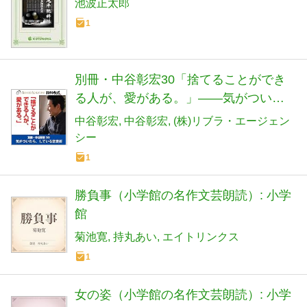
池波正太郎
1
別冊・中谷彰宏30「捨てることができ
る人が、愛がある。」――気がついた
ら、している恋愛術
中谷彰宏
中谷彰宏
(株)リブラ・エージェン
シー
1
勝負事（小学館の名作文芸朗読）: 小学
館
菊池寛
持丸あい
エイトリンクス
1
女の姿（小学館の名作文芸朗読）: 小学