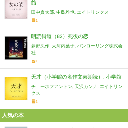
館
田中貢太郎
中島雅也
エイトリンクス
1
朗読街道（82）死後の恋
夢野久作
大河内葉子
パンローリング株式会
社
1
天才（小学館の名作文芸朗読）: 小学館
チェーホフアントン
天沢カンナ
エイトリン
クス
1
人気の本