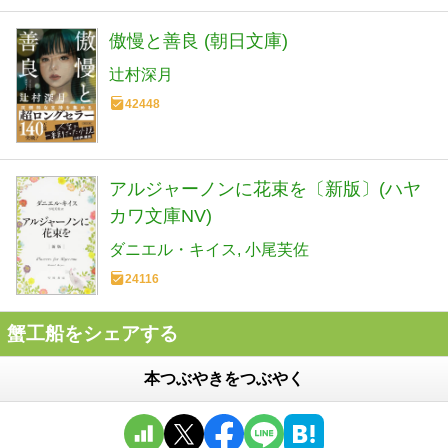
傲慢と善良 (朝日文庫)
辻村深月
42448
アルジャーノンに花束を〔新版〕(ハヤ
カワ文庫NV)
ダニエル・キイス
小尾芙佐
24116
蟹工船をシェアする
本つぶやきをつぶやく