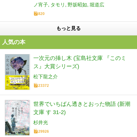
ノ宵子
タモリ
野坂昭如
堀道広
820
もっと見る
人気の本
一次元の挿し木 (宝島社文庫 『このミ
ス』大賞シリーズ)
松下龍之介
23372
世界でいちばん透きとおった物語 (新潮
文庫 す 31-2)
杉井光
29926