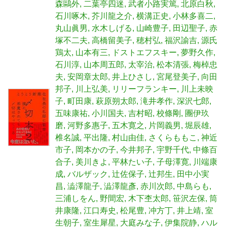
森鷗外
二葉亭四迷
武者小路実篤
北原白秋
石川啄木
芥川龍之介
横溝正史
小林多喜二
丸山眞男
水木しげる
山崎豊子
田辺聖子
赤
塚不二夫
高橋留美子
穂村弘
福沢諭吉
源氏
鶏太
山本有三
ドストエフスキー
夢野久作
石川淳
山本周五郎
太宰治
松本清張
梅棹忠
夫
安岡章太郎
井上ひさし
宮尾登美子
向田
邦子
川上弘美
リリーフランキー
川上未映
子
町田康
萩原朔太郎
滝井孝作
深沢七郎
五味康祐
小川国夫
吉村昭
校條剛
團伊玖
磨
河野多惠子
五木寛之
片岡義男
堀辰雄
椎名誠
平出隆
村山由佳
さくらももこ
神近
市子
岡本かの子
今井邦子
宇野千代
中條百
合子
美川きよ
平林たい子
子母澤寛
川端康
成
バルザック
辻佐保子
辻邦生
田中小実
昌
澁澤龍子
澁澤龍彥
赤川次郎
中島らも
三浦しをん
野間宏
木下杢太郎
笹沢左保
筒
井康隆
江口寿史
松尾豊
冲方丁
井上靖
室
生朝子
室生犀星
大庭みな子
伊集院静
ハル