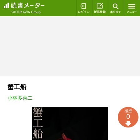
ログイン
新規登録
本を探
蟹工船
小林多喜二
感想
0