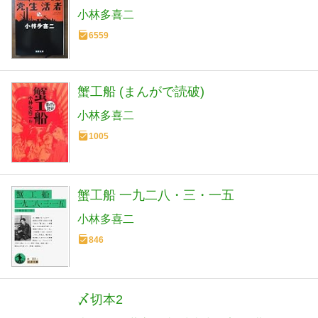
小林多喜二
6559
蟹工船 (まんがで読破)
小林多喜二
1005
蟹工船 一九二八・三・一五
小林多喜二
846
〆切本2