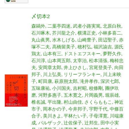
〆切本2
森鷗外
二葉亭四迷
武者小路実篤
北原白秋
石川啄木
芥川龍之介
横溝正史
小林多喜二
丸山眞男
水木しげる
山崎豊子
田辺聖子
赤
塚不二夫
高橋留美子
穂村弘
福沢諭吉
源氏
鶏太
山本有三
ドストエフスキー
夢野久作
石川淳
山本周五郎
太宰治
松本清張
梅棹忠
夫
安岡章太郎
井上ひさし
宮尾登美子
向田
邦子
川上弘美
リリーフランキー
川上未映
子
町田康
萩原朔太郎
滝井孝作
深沢七郎
五味康祐
小川国夫
吉村昭
校條剛
團伊玖
磨
河野多惠子
五木寛之
片岡義男
堀辰雄
椎名誠
平出隆
村山由佳
さくらももこ
神近
市子
岡本かの子
今井邦子
宇野千代
中條百
合子
美川きよ
平林たい子
子母澤寛
川端康
成
バルザック
辻佐保子
辻邦生
田中小実