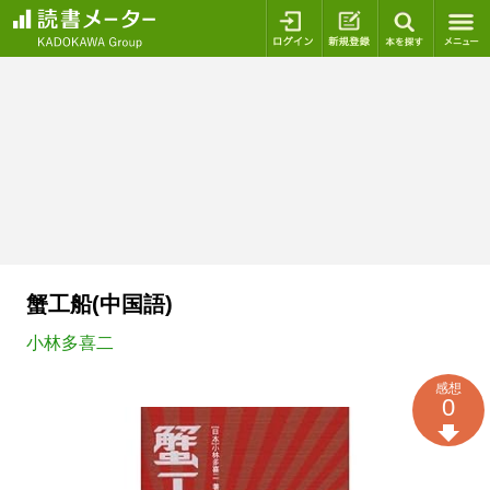
ログイン
新規登録
本を探
蟹工船(中国語)
小林多喜二
感想
0