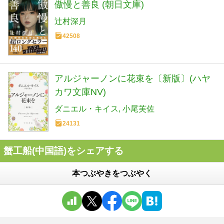
傲慢と善良 (朝日文庫)
辻村深月
42508
アルジャーノンに花束を〔新版〕(ハヤ
カワ文庫NV)
ダニエル・キイス
小尾芙佐
24131
蟹工船(中国語)をシェアする
本つぶやきをつぶやく