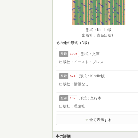
形式：Kindle版
出版社：青岛出版社
その他の形式（β版）
形式：文庫
登録
1005
出版社：イースト・プレス
形式：Kindle版
登録
574
出版社：情報なし
形式：単行本
登録
159
出版社：理論社
全て表示する
本の詳細