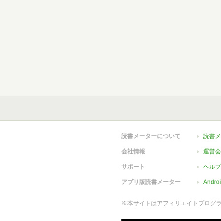
読書メーターについて
読書メ
会社情報
運営会
サポート
ヘルプ
アプリ版読書メーター
Andr
※本サイトはアフィリエイトプログ