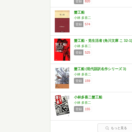
登録
820
蟹工船
小林 多喜二
登録
574
蟹工船・党生活者 (角川文庫 こ 32-1
小林 多喜二
登録
525
蟹工船 (現代語訳名作シリーズ 3)
小林 多喜二
登録
159
小林多喜二蟹工船
小林 多喜二
登録
155
もっと見る