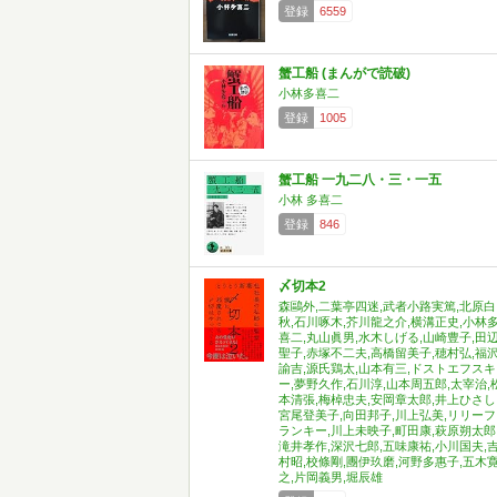
登録
6559
蟹工船 (まんがで読破)
小林多喜二
登録
1005
蟹工船 一九二八・三・一五
小林 多喜二
登録
846
〆切本2
森鷗外,二葉亭四迷,武者小路実篤,北原白
秋,石川啄木,芥川龍之介,横溝正史,小林
喜二,丸山眞男,水木しげる,山崎豊子,田
聖子,赤塚不二夫,高橋留美子,穂村弘,福
諭吉,源氏鶏太,山本有三,ドストエフスキ
ー,夢野久作,石川淳,山本周五郎,太宰治,
本清張,梅棹忠夫,安岡章太郎,井上ひさし
宮尾登美子,向田邦子,川上弘美,リリーフ
ランキー,川上未映子,町田康,萩原朔太郎
滝井孝作,深沢七郎,五味康祐,小川国夫,
村昭,校條剛,團伊玖磨,河野多惠子,五木
之,片岡義男,堀辰雄