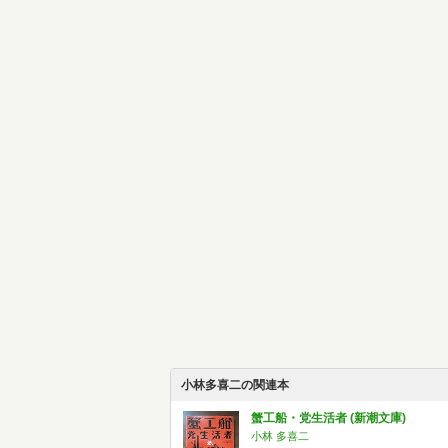
小林多喜二の関連本
蟹工船・党生活者 (新潮文庫)
小林 多喜二