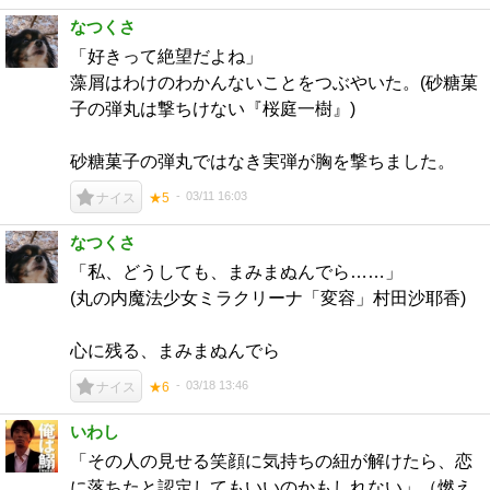
なつくさ
「好きって絶望だよね」
藻屑はわけのわかんないことをつぶやいた。(砂糖菓
子の弾丸は撃ちけない『桜庭一樹』)
砂糖菓子の弾丸ではなき実弾が胸を撃ちました。
03/11 16:03
ナイス
★5
なつくさ
「私、どうしても、まみまぬんでら……」
(丸の内魔法少女ミラクリーナ「変容」村田沙耶香)
心に残る、まみまぬんでら
03/18 13:46
ナイス
★6
いわし
「その人の見せる笑顔に気持ちの紐が解けたら、恋
に落ちたと認定してもいいのかもしれない」（燃え