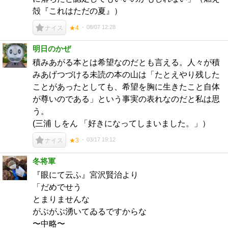
殻『これはただの夏』）
08/07 12:28
ナイス
★4
明日のかぜ
積みあがる本とは希望なのだとも言える。人々が積
みあげつづける未読の本の山は「たとえやり残した
ことがあったとしても、希望を胸に生きたこと自体
が尊いのである」という事実の表れなのだと私は思
う。
(三浦 しをん 「好きになってしまいました。」）
03/17 19:12
ナイス
★3
冬将軍
『眼にて云ふ』宮沢賢治より
「だめでせう
とまりませんな
がぶがぶ湧いてゐるですからな
〜中略〜