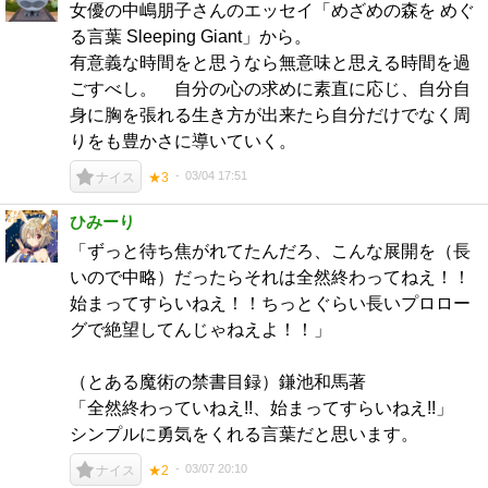
女優の中嶋朋子さんのエッセイ「めざめの森を めぐ
る言葉 Sleeping Giant」から。
有意義な時間をと思うなら無意味と思える時間を過
ごすべし。 自分の心の求めに素直に応じ、自分自
身に胸を張れる生き方が出来たら自分だけでなく周
りをも豊かさに導いていく。
03/04 17:51
ナイス
★3
ひみーり
「ずっと待ち焦がれてたんだろ、こんな展開を（長
いので中略）だったらそれは全然終わってねえ！！
始まってすらいねえ！！ちっとぐらい長いプロロー
グで絶望してんじゃねえよ！！」
（とある魔術の禁書目録）鎌池和馬著
「全然終わっていねえ!!、始まってすらいねえ!!」
シンプルに勇気をくれる言葉だと思います。
03/07 20:10
ナイス
★2