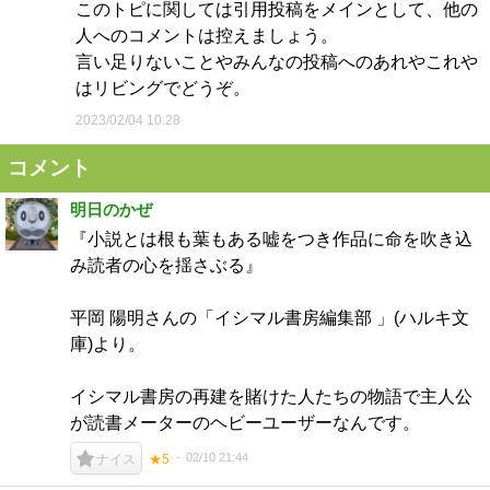
このトピに関しては引用投稿をメインとして、他の
人へのコメントは控えましょう。
言い足りないことやみんなの投稿へのあれやこれや
はリビングでどうぞ。
2023/02/04 10:28
コメント
明日のかぜ
『小説とは根も葉もある嘘をつき作品に命を吹き込
み読者の心を揺さぶる』
平岡 陽明さんの「イシマル書房編集部 」(ハルキ文
庫)より。
イシマル書房の再建を賭けた人たちの物語で主人公
が読書メーターのヘビーユーザーなんです。
02/10 21:44
ナイス
★5