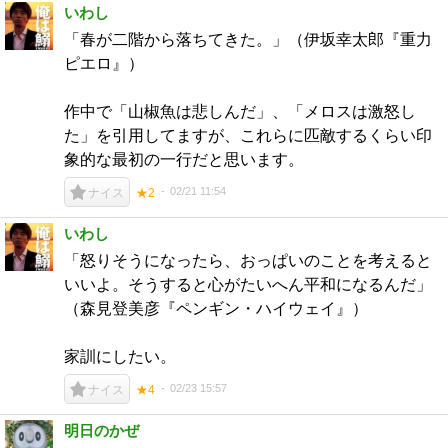
いわし
「春が二階から落ちてきた。」（伊坂幸太郎『重力
ピエロ』）
作中で「山椒魚は悲しんだ」、「メロスは激怒し
た」を引用してますが、これらに匹敵するくらい印
象的な最初の一行だと思います。
02/21 11:54
ナイス
★2
いわし
「怒りそうになったら、おっぱいのことを考えると
いいよ。そうすると心がたいへん平和になるんだ」
（森見登美彦『ペンギン・ハイウェイ』）
家訓にしたい。
02/23 15:57
ナイス
★4
明日のかぜ