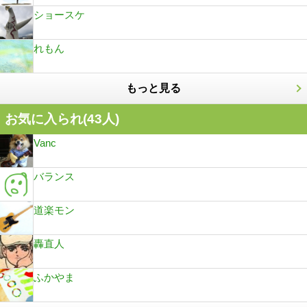
ショースケ
れもん
もっと見る
お気に入られ(
43
人)
Vanc
バランス
道楽モン
轟直人
ふかやま