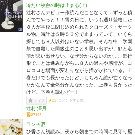
冷たい校舎の時は止まる(上)
辻村さんデビュー作読んだことなくて…ずっと積
んでてやっと！！雪の日に、いつも通り登校した
８人が学校に閉じ込められるクローズド・サーク
ル物。時計は５時５３分で止まっていて、いくら
探しても８人以外はいない学校。そんな中、学園
祭で自殺した同級生のことを思い出すが、顔と名
前が思い出せない。なぜ分からないのか…。進行
形でことは進みながら…８人の過去や感情が、コ
ロコロと場面が変わりながら描がかれている。上
巻だけでも長かったけど、もちろん誰が亡くなっ
たかなんて全然分かんなかった。上巻も長かった
けど、下巻も読むぞー！
★23
コメントする(
0
)
ナイス
辻村 深月
27193
ランチ酒
ひ香さん初読み。夜から朝までの時間に見守り屋