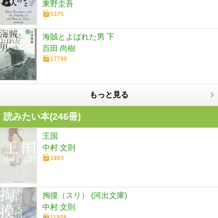
東野圭吾
5375
海賊とよばれた男 下
百田 尚樹
17790
もっと見る
読みたい本(
246
冊)
王国
中村 文則
1883
掏摸（スリ） (河出文庫)
中村 文則
11558