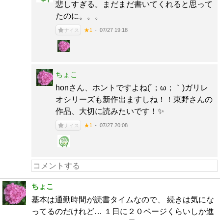
悲しすぎる。まだまだ書いてくれると思って
たのに。。。
07/27 19:18
★1
ナイス
ちょこ
honさん、ホントですよね(´；ω；｀)ガリレ
オシリーズも新作出ますしね！！東野さんの
作品、大切に読みたいです！✨
07/27 20:08
★1
ナイス
ちょこ
基本は通勤時間が読書タイムなので、 続きは気にな
ってるのだけれど… １日に２０ページくらいしか進