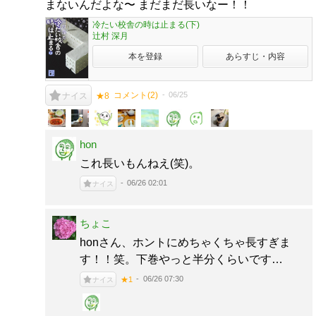
まないんだよな〜 まだまだ長いなー！！
冷たい校舎の時は止まる(下)
辻村 深月
本を登録
あらすじ・内容
コメント(
2
)
06/25
ナイス
★8
hon
これ長いもんねえ(笑)。
06/26 02:01
ナイス
ちょこ
honさん、ホントにめちゃくちゃ長すぎま
す！！笑。下巻やっと半分くらいです…
06/26 07:30
★1
ナイス