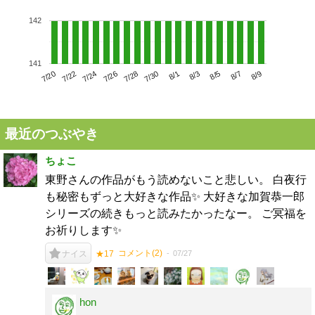
142
141
7/24
7/30
8/5
7/20
7/26
8/1
8/7
7/22
7/28
8/3
8/9
最近のつぶやき
ちょこ
東野さんの作品がもう読めないこと悲しい。 白夜行
も秘密もずっと大好きな作品✨ 大好きな加賀恭一郎
シリーズの続きもっと読みたかったなー。 ご冥福を
お祈りします✨
コメント(
2
)
07/27
ナイス
★17
hon