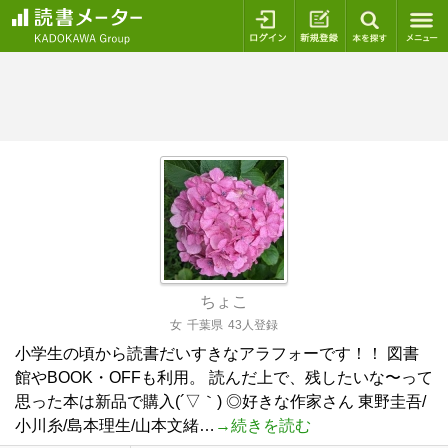
ログイン
新規登録
本を探
ちょこ
女
千葉県
43人登録
小学生の頃から読書だいすきなアラフォーです！！ 図書
館やBOOK・OFFも利用。 読んだ上で、残したいな〜って
思った本は新品で購入(´▽｀) ◎好きな作家さん 東野圭吾/
小川糸/島本理生/山本文緒…
→続きを読む