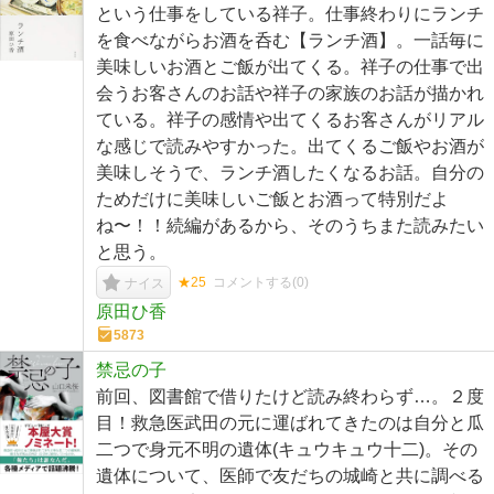
という仕事をしている祥子。仕事終わりにランチ
を食べながらお酒を呑む【ランチ酒】。一話毎に
美味しいお酒とご飯が出てくる。祥子の仕事で出
会うお客さんのお話や祥子の家族のお話が描かれ
ている。祥子の感情や出てくるお客さんがリアル
な感じで読みやすかった。出てくるご飯やお酒が
美味しそうで、ランチ酒したくなるお話。自分の
ためだけに美味しいご飯とお酒って特別だよ
ね〜！！続編があるから、そのうちまた読みたい
と思う。
★25
コメントする(
0
)
ナイス
原田ひ香
5873
禁忌の子
前回、図書館で借りたけど読み終わらず…。２度
目！救急医武田の元に運ばれてきたのは自分と瓜
二つで身元不明の遺体(キュウキュウ十二)。その
遺体について、医師で友だちの城崎と共に調べる