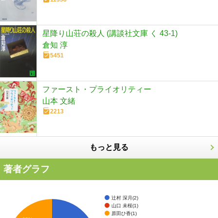
星降り山荘の殺人 (講談社文庫 く 43-1)
倉知 淳
5451
ファースト・プライオリティー
山本 文緒
2213
もっと見る
著者グラフ
辻村 深月(2)
山口 未桜(1)
原田ひ香(1)