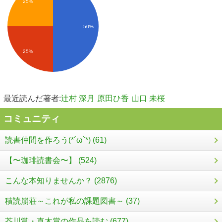
25%
50%
25%
最近読んだ著者:
辻村 深月
原田ひ香
山口 未桜
コミュニティ
読書仲間を作ろう(*´ω`*) (61)
【〜珈琲読書会〜】 (524)
こんな本知りませんか？ (2876)
積読崩荘～これが私の課題図書～ (37)
芥川賞・直木賞の作品を読む (677)