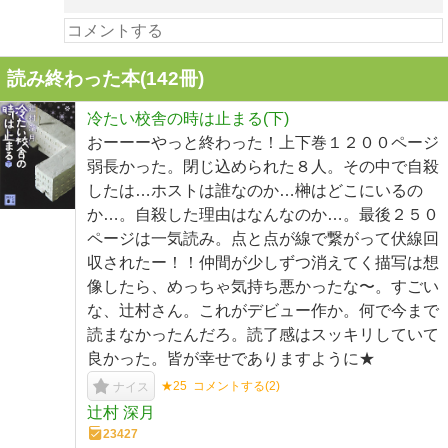
読み終わった本(
142
冊)
冷たい校舎の時は止まる(下)
おーーーやっと終わった！上下巻１２００ページ
弱長かった。閉じ込められた８人。その中で自殺
したは…ホストは誰なのか…榊はどこにいるの
か…。自殺した理由はなんなのか…。最後２５０
ページは一気読み。点と点が線で繋がって伏線回
収されたー！！仲間が少しずつ消えてく描写は想
像したら、めっちゃ気持ち悪かったな〜。すごい
な、辻村さん。これがデビュー作か。何で今まで
読まなかったんだろ。読了感はスッキリしていて
良かった。皆が幸せでありますように★
★25
コメントする(
2
)
ナイス
辻村 深月
23427