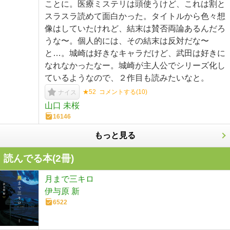
ことに。医療ミステリは頭使うけど、これは割と
スラスラ読めて面白かった。タイトルから色々想
像はしていたけれど、結末は賛否両論あるんだろ
うな〜。個人的には、その結末は反対だな〜
と…。城崎は好きなキャラだけど、武田は好きに
なれなかったなー。城崎が主人公でシリーズ化し
ているようなので、２作目も読みたいなと。
★52
コメントする(
10
)
ナイス
山口 未桜
16146
もっと見る
読んでる本(
2
冊)
月まで三キロ
伊与原 新
6522