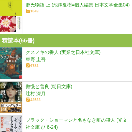
源氏物語 上 (池澤夏樹=個人編集 日本文学全集04)
1049
積読本(
55
冊)
クスノキの番人 (実業之日本社文庫)
東野 圭吾
6782
傲慢と善良 (朝日文庫)
辻村 深月
42533
ブラック・ショーマンと名もなき町の殺人 (光文
社文庫 ひ 6-24)