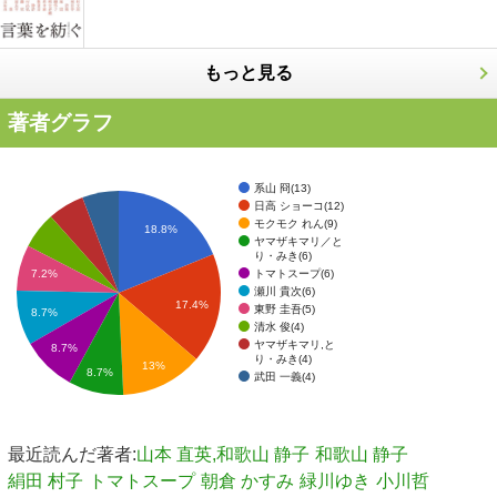
もっと見る
著者グラフ
系山 冏(13)
日高 ショーコ(12)
モクモク れん(9)
18.8%
ヤマザキマリ／と
り・みき(6)
トマトスープ(6)
7.2%
瀬川 貴次(6)
17.4%
東野 圭吾(5)
8.7%
清水 俊(4)
ヤマザキマリ,と
8.7%
り・みき(4)
13%
8.7%
武田 一義(4)
最近読んだ著者:
山本 直英,和歌山 静子
和歌山 静子
絹田 村子
トマトスープ
朝倉 かすみ
緑川ゆき
小川哲