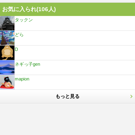
お気に入られ(
106
人)
タックン
どら
D
ネギっ子gen
mapion
もっと見る