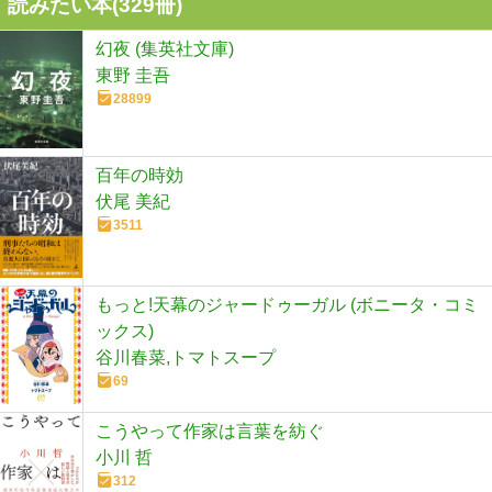
読みたい本(
329
冊)
幻夜 (集英社文庫)
東野 圭吾
28899
百年の時効
伏尾 美紀
3511
もっと!天幕のジャードゥーガル (ボニータ・コミ
ックス)
谷川春菜,トマトスープ
69
こうやって作家は言葉を紡ぐ
小川 哲
312