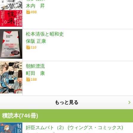
木内 昇
498
松本清張と昭和史
保阪 正康
110
朝鮮漂流
町田 康
188
もっと見る
積読本(
746
冊)
奸臣スムバト（2） (ウィングス・コミックス)