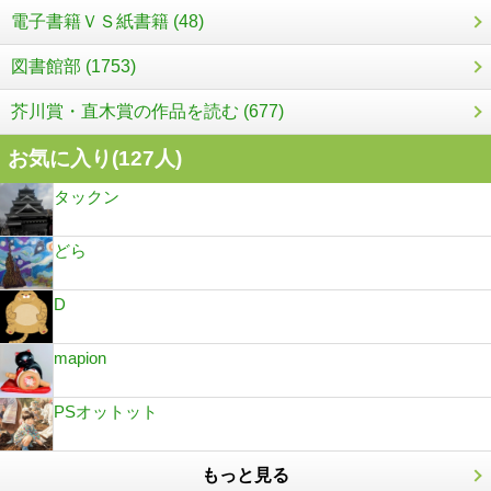
電子書籍ＶＳ紙書籍 (48)
図書館部 (1753)
芥川賞・直木賞の作品を読む (677)
お気に入り(
127
人)
タックン
どら
D
mapion
PSオットット
もっと見る