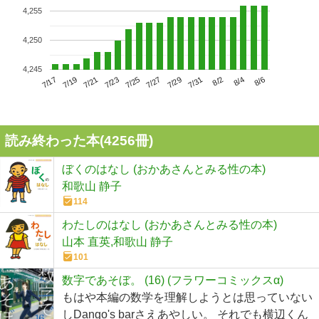
4,255
4,250
4,245
7/21
7/27
8/2
7/17
7/23
7/29
8/4
7/19
7/25
7/31
8/6
読み終わった本(
4256
冊)
ぼくのはなし (おかあさんとみる性の本)
和歌山 静子
114
わたしのはなし (おかあさんとみる性の本)
山本 直英,和歌山 静子
101
数字であそぼ。 (16) (フラワーコミックスα)
もはや本編の数学を理解しようとは思っていない
しDango's barさえあやしい。 それでも横辺くん