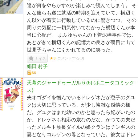
達が何をやらかすのか楽しみで読んでしまう。 そ
んな彼らも遂に就活の時期を迎えていて、横辺く
ん以外が着実に行動しているのに驚きつつ、 その
周りの気配に一切気付いてなかった横辺くんが本
当に心配だ。 まふゆちゃんの下着泥棒事件では、
あとがきで横辺くんの記憶力の良さが裏目に出て
世見子ちゃんに引かれてるのに笑った。
★3
コメントする(
0
)
ナイス
絹田 村子
66
天幕のジャードゥーガル 6 (6) (ボニータコミック
ス)
夫オゴダイを憎んでいるドレゲネだが息子のグユ
クは大切に思っている、が少し複雑な感情の様
だ。グユクはまだ幼いのかと思ったら妃がいたの
か。ドレゲネも相応の歳なのだな。かつての夫だ
ったメルキト族長ダイルの娘クランはチンギスの
妻となりコルゲンの母となっていた。彼女はドレ