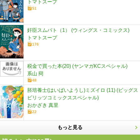
トマトスープ
51
奸臣スムバト（1） (ウィングス・コミックス)
トマトスープ
176
税金で買った本(20) (ヤンマガKCスペシャル)
系山 冏
48
胚培養士(はいばいようし)ミズイロ (11) (ビッグス
ピリッツコミックススペシャル)
おかざき 真里
22
もっと見る