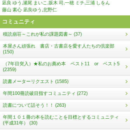
凪良 ゆう,瀬尾 まいこ,坂木 司,一穂 ミチ,三浦 しをん
藤山 素心
凪良ゆう,北野仁
コミュニティ
積読崩荘～これが私の課題図書～ (37)
本屋さん頑張れ 書店・古書店を愛す人たちの倶楽部
(150)
（7年目突入）★私のお薦め本 ベスト11 or ベスト5
(2359)
読書メーターリクエスト (1585)
年間100冊読破目指すコミュニティ (272)
読書について話そう！！ (263)
年間１０１冊の本を読むことを目標とするコミュニティ
(平成31年） (30)