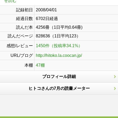
を読む
記録初日
2008/04/01
経過日数
6702日経過
読んだ本
4256冊（1日平均0.64冊)
読んだページ
828636（1日平均123）
感想/レビュー
1450件（投稿率34.1%）
URL/ブログ
http://hitoko.la.coocan.jp/
本棚
47棚
プロフィール詳細
ヒトコさんの7月の読書メーター