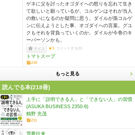
ゲネに父を討ったオゴダイへの怒りを忘れて生き
て欲しいと願っているが、コルゲンはそれが当人
の救いになるのか疑問に思う。ダイルが孫コルゲ
ンに伝えようとした事、オゴダイへの言葉。グユ
クもそれを背負っていくのか。ダイルが今巻のキ
ーパーソンかも。
★3
コメントする(
0
)
ナイス
トマトスープ
230
もっと見る
読んでる本(
218
冊)
上手に「説明できる人」と「できない人」の習慣
(ASUKA BUSINESS 2350-9)
鶴野 充茂
211
雪夢往来