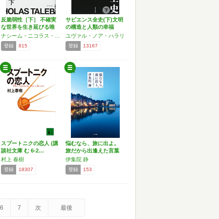
反脆弱性［下］ 不確実
サピエンス全史(下)文明
な世界を生き延びる唯
の構造と人類の幸福
一…
ナシーム・ニコラス・タレブ
ユヴァル・ノア・ハラリ
登録
815
登録
13167
スプートニクの恋人 (講
悩むなら、旅に出よ。
談社文庫 む 6-2…
旅だから出逢えた言葉
(…
村上 春樹
伊集院 静
登録
18307
登録
153
6
7
次
最後