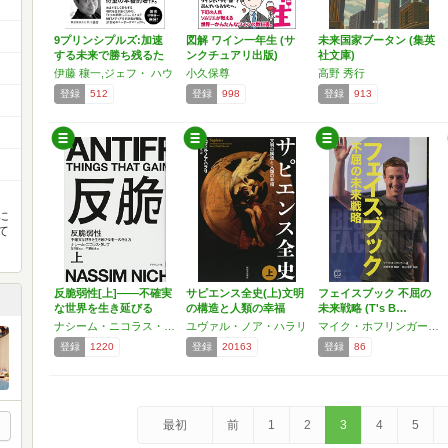
9プリンシプルズ:加速
図解 ワイン一年生 (サ
未来国家ブータン (集英
する未来で勝ち残るた
ンクチュアリ出版)
社文庫)
めに
伊藤 穰一,ジェフ・ ハウ
小久保尊
高野 秀行
登録
512
登録
998
登録
913
に
て
反脆弱性[上]――不確実
サピエンス全史(上)文明
フェイスブック 不屈の
な世界を生き延びる
の構造と人類の幸福
未来戦略 (T's B…
唯…
ナシーム・ニコラス・タレブ
ユヴァル・ノア・ハラリ
マイク・ホフリンガー,Mike Hoefflinger
登録
1220
登録
20163
登録
86
最初
前
1
2
3
4
5