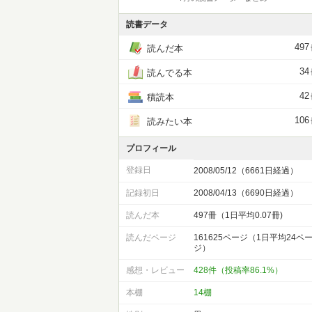
読書データ
497
読んだ本
34
読んでる本
42
積読本
106
読みたい本
プロフィール
登録日
2008/05/12（6661日経過）
記録初日
2008/04/13（6690日経過）
読んだ本
497冊（1日平均0.07冊)
読んだページ
161625ページ（1日平均24ペ
ジ）
感想・レビュー
428件（投稿率86.1%）
本棚
14棚