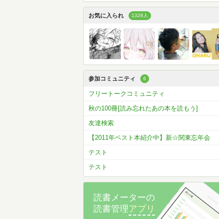
お気に入られ
1328人
参加コミュニティ
6
フリートークコミュニティ
秋の100冊[読み忘れたあの本を読もう]
友達検索
【2011年ベスト本紹介中】新☆関東忘年会
テスト
テスト
読書メーターの
読書管理
アプリ