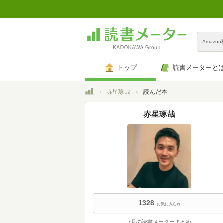
Amazo
トップ
読書メーターと
トップ
赤星琢哉
読んだ本
赤星琢哉
1328
お気に入られ
7月の読書メーターまとめ