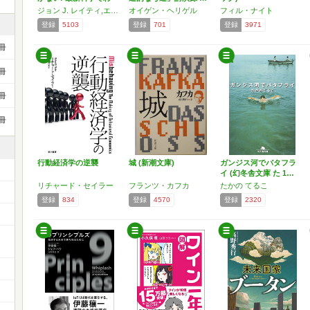
か…
ジョン J. レイティ,エリック ヘイガーマン
オイゲン・ヘリゲル
フィル・ナイト
登録
5103
登録
701
登録
3971
冊
冊
冊
冊
行動経済学の逆襲
城 (新潮文庫)
ガンジス河でバタフラ
イ (幻冬舎文庫 た 1…
リチャード・セイラー
フランツ・カフカ
たかの てるこ
登録
834
登録
4570
登録
2320
ー