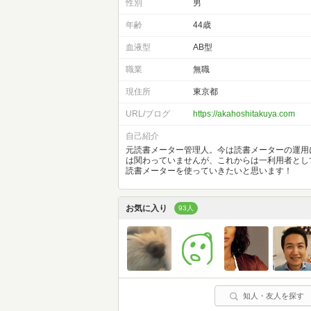
性別
男
年齢
44歳
血液型
AB型
職業
無職
現住所
東京都
URL/ブログ
https://akahoshitakuya.com
自己紹介
元読書メーター管理人。今は読書メーターの運用
は関わっていませんが、これからは一利用者とし
読書メーターを使っていきたいと思います！
お気に入り
93人
知人・友人を探す