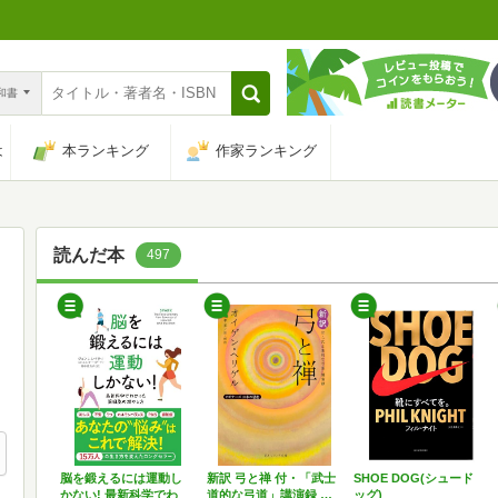
n和書
は
本ランキング
作家ランキング
読んだ本
497
脳を鍛えるには運動し
新訳 弓と禅 付・「武士
SHOE DOG(シュード
かない! 最新科学でわ
道的な弓道」講演録 …
ッグ)