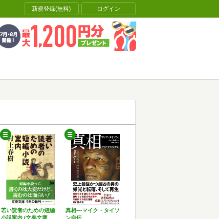
新規登録(無料)
ログイン
若い読者のための短編
真相---マイク・タイソ
小説案内 (文春文庫
ン自伝