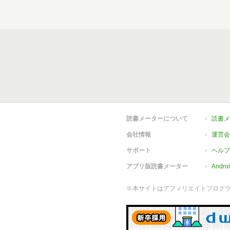
読書メーターについて
読書メ
会社情報
運営会
サポート
ヘルプ
アプリ版読書メーター
Andr
※本サイトはアフィリエイトプログ