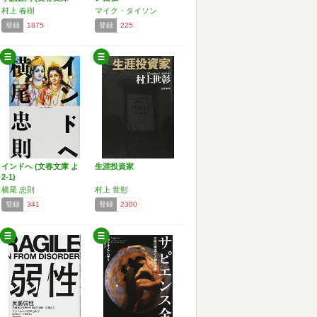
む…
村上 春樹
マイク・タイソン
登録
1875
登録
225
インドへ (文春文庫 よ
生涯投資家
2-1)
横尾 忠則
村上 世彰
登録
341
登録
2300