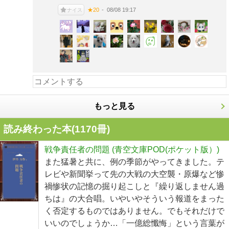
08/08 19:17
★20
ナイス
もっと見る
読み終わった本(
1170
冊)
戦争責任者の問題 (青空文庫POD(ポケット版）)
また猛暑と共に、例の季節がやってきました。テ
レビや新聞挙って先の大戦の大空襲・原爆など惨
禍惨状の記憶の掘り起こしと『繰り返しません過
ちは』の大合唱。いやいやそういう報道をまった
く否定するものではありません。でもそれだけで
いいのでしょうか…「一億総懺悔」という言葉が