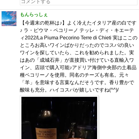
もんらっしぇ
【今週末の乾杯は♪】よく冷えたイタリア産の白です
♪ ラ・ピウマ・ペコリーノ テッレ・ディ・キエーテ
ィ2022/La Piuma Pecorino Terre di Chieti 実はここの
ところお高いワインばかりだったのでコスパの良い
ワインを探していたら、これを勧められました。実
はあの「成城石井」が直接買い付けている直輸入ワ
イン、店頭で購入可能♪アドリア海側中央部の土着品
種ペコリーノを使用。同名のチーズも有名。元々
「羊」を意味する言葉なんだそうです。香り豊かで
酸味も充分。ハイコスパが嬉しいですね(^^)/