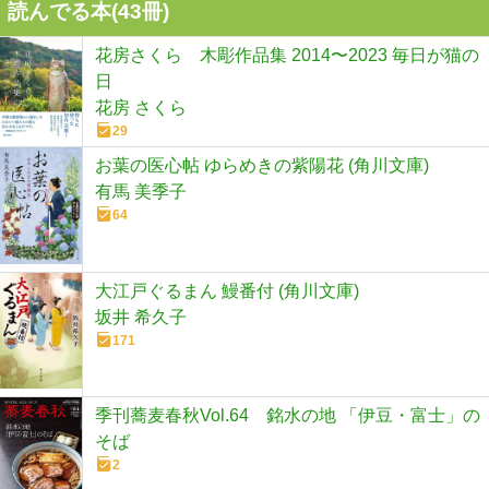
読んでる本(
43
冊)
花房さくら 木彫作品集 2014〜2023 毎日が猫の
日
花房 さくら
29
お葉の医心帖 ゆらめきの紫陽花 (角川文庫)
有馬 美季子
64
大江戸ぐるまん 鰻番付 (角川文庫)
坂井 希久子
171
季刊蕎麦春秋Vol.64 銘水の地 「伊豆・富士」の
そば
2