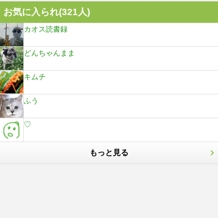
お気に入られ(
321
人)
カオス読書録
どんちゃんまま
キムチ
ふう
♡
もっと見る