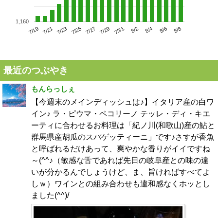
1,160
7/23
7/29
8/4
7/19
7/25
7/31
8/6
7/21
7/27
8/2
8/8
最近のつぶやき
もんらっしぇ
【今週末のメインディッシュは♪】イタリア産の白ワ
イン♪ ラ・ピウマ・ペコリーノ テッレ・ディ・キエ
ーティに合わせるお料理は「紀ノ川(和歌山)産の鮎と
群馬県産胡瓜のスパゲッティーニ」です♪さすが香魚
と呼ばれるだけあって、爽やかな香りがイイですね
～(^^♪（敏感な舌であれば先日の岐阜産との味の違
いが分かるんでしょうけど、ま、旨ければすべてよ
しｗ）ワインとの組み合わせも違和感なくホッとし
ました(^^)/