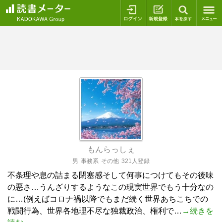
ログイン
新規登録
本を探
もんらっしぇ
男
事務系
その他
321人登録
不条理や息の詰まる閉塞感そして何事につけてもその後味
の悪さ…うんざりするようなこの現実世界でもう十分なの
に…(例えばコロナ禍以降でもまだ続く世界あちこちでの
戦闘行為、世界各地理不尽な独裁政治、権利で…
→続きを