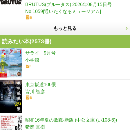
BRUTUS(ブルータス) 2026年08月15日号
No.1059[通いたくなるミュージアム]
6
もっと見る
読みたい本(
2573
冊)
サライ 9月号
小学館
1
東京坂道100景
皆川 智彦
6
昭和16年夏の敗戦-新版 (中公文庫 (い108-6))
猪瀬 直樹