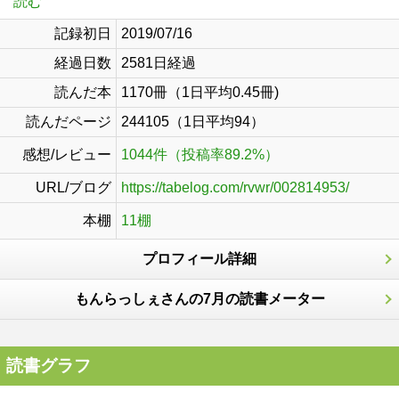
読む
記録初日
2019/07/16
経過日数
2581日経過
読んだ本
1170冊（1日平均0.45冊)
読んだページ
244105（1日平均94）
感想/レビュー
1044件（投稿率89.2%）
URL/ブログ
https://tabelog.com/rvwr/002814953/
本棚
11棚
プロフィール詳細
もんらっしぇさんの7月の読書メーター
読書グラフ