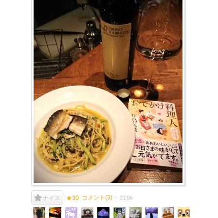
コメント(
3
)
21:06
ナイス
★30