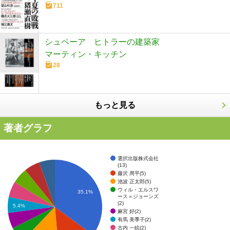
711
シュペーア ヒトラーの建築家
マーティン・キッチン
28
もっと見る
著者グラフ
選択出版株式会社
(13)
藤沢 周平(5)
池波 正太郎(5)
ウィル・エルスワ
35.1%
ース＝ジョーンズ
(2)
5.4%
麻宮 好(2)
有馬 美季子(2)
古内 一絵(2)