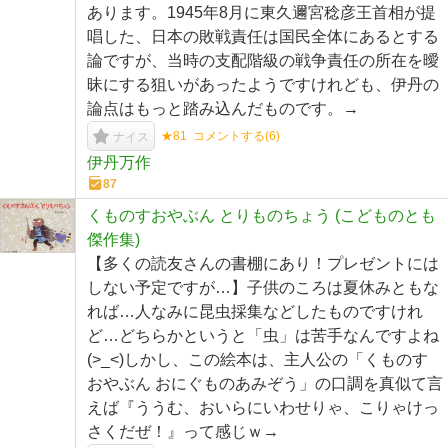
あります。1945年8月に東久邇宮稔彦王首相が提
唱した、日本の敗戦責任は国民全体にあるとする
論ですが、当時の支配階級の戦争責任の所在を曖
昧にする狙いがあったようですけれども、伊丹の
論点はもっと踏み込んだものです。→
★81
コメントする(
6
)
ナイス
伊丹万作
87
くものすおやぶん とりものちょう (こどものとも
傑作集)
【多くの読友さんの書棚にあり！プレゼントには
しない予定ですが…】子供のころは夏休みともな
れば…人なみに昆虫採集などしたものですけれ
ど…どちらかというと「虫」は苦手なんですよね
(>_<)しかし、この絵本は、主人公の「くものす
おやぶん おにぐものあみぞう」の口調を真似て言
えば『ううむ、おいらにいわせりゃ、こりゃけっ
さくだぜ！』って感じｗ→