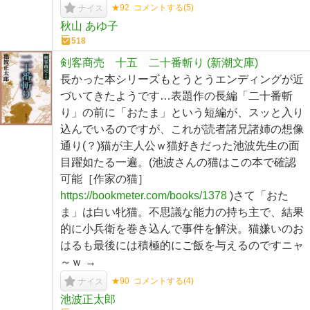
★92
コメントする(
5
)
ナイス
秋山 あゆ子
518
剣客商売 十五 二十番斬り (新潮文庫)
長かった本シリーズもとうとうエンディングが近
づいてきたようです…表題作の長編「二十番斬
り」の前に「おたま」という短編が、スッと入り
込んでいるのですが、これが読者諸兄諸姉の想像
通り(？)猫が主人公ｗ猫好きだった池波先生の面
目躍如たる一遍。(池波さんの猫はこの本で確認
可能［作家の猫］
https://bookmeter.com/books/1378
)さて「おた
ま」は白い牝猫。不思議な能力の持ち主で、結果
的に小兵衛を巻き込んで事件を解決。猫嫌いのお
はるも最後には積極的にご飯を与えるのですニャ
～ｗ →
★90
コメントする(
4
)
ナイス
池波正太郎