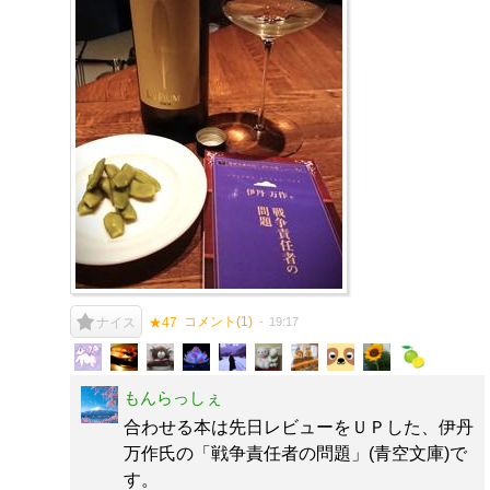
コメント(
1
)
19:17
ナイス
★47
もんらっしぇ
合わせる本は先日レビューをＵＰした、伊丹
万作氏の「戦争責任者の問題」(青空文庫)で
す。