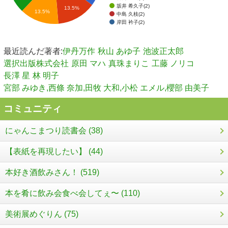
坂井 希久子(2)
13.5%
13.5%
中島 久枝(2)
岸田 衿子(2)
最近読んだ著者:
伊丹万作
秋山 あゆ子
池波正太郎
選択出版株式会社
原田 マハ
真珠まりこ
工藤 ノリコ
長澤 星
林 明子
宮部 みゆき,西條 奈加,田牧 大和,小松 エメル,櫻部 由美子
コミュニティ
にゃんこまつり読書会 (38)
【表紙を再現したい】 (44)
本好き酒飲みさん！ (519)
本を肴に飲み会食べ会してぇ〜 (110)
美術展めぐりん (75)