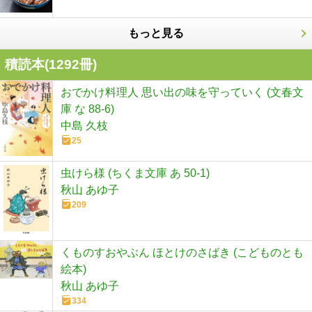
もっと見る
積読本(
1292
冊)
おでかけ料理人 思い出の味を守っていく (文春文
庫 な 88-6)
中島 久枝
25
虫けら様 (ちくま文庫 あ 50-1)
秋山 あゆ子
209
くものすおやぶん ほとけのさばき (こどものとも
絵本)
秋山 あゆ子
334