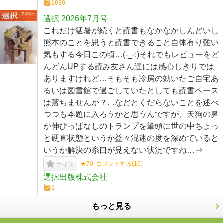
1030
選択 2026年7月号
これだけ猛暑が続くと読書もなかなかしんどいし
熊本のことを思うと読書できること自体有り難い
気もする今日この頃…(-_-;)それでもレビューをど
んどんUPする読み友さん達には感心しきりでは
ありますけれど…そもそも冷房の効いたご自宅あ
るいは図書館で過ごしていたとしても読書ペース
は落ちませんか？…などとくだらないことを述べ
つつも本題に入ろうかと思うんですが、天狗の鼻
が伸びっぱなしのトランプを筆頭に世の中ちょっ
と硬直状態というか益々混迷の度を深めていると
いうか解決の糸口が見えない状況ですね…⇒
★70
コメントする(
16
)
ナイス
選択出版株式会社
1
もっと見る