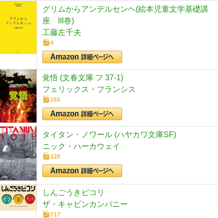
グリムからアンデルセンヘ(絵本児童文学基礎講
座 III巻)
工藤左千夫
4
覚悟 (文春文庫 フ 37-1)
フェリックス・フランシス
165
タイタン・ノワール (ハヤカワ文庫SF)
ニック・ハーカウェイ
320
しんごうきピコリ
ザ・キャビンカンパニー
717