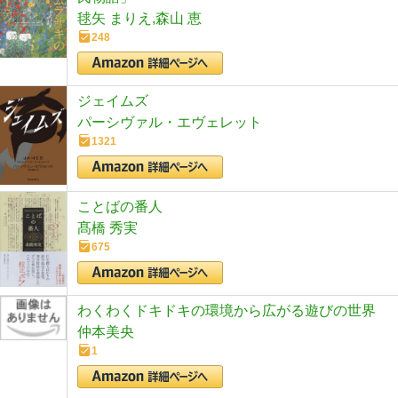
毬矢 まりえ,森山 恵
248
ジェイムズ
パーシヴァル・エヴェレット
1321
ことばの番人
髙橋 秀実
675
わくわくドキドキの環境から広がる遊びの世界
仲本美央
1