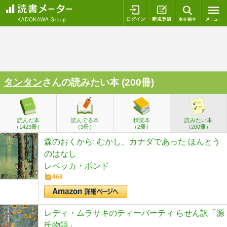
ログイン
新規登録
本を探
タンタン
さんの読みたい本 (200冊)
読んだ本
読んでる本
積読本
読みたい本
（1423冊）
（3冊）
（2冊）
（200冊）
森のおくから: むかし、カナダであった ほんとう
のはなし
レベッカ・ボンド
468
レディ・ムラサキのティーパーティ らせん訳「源
氏物語」