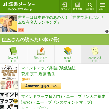
ログイン
新規登録
本を探
ひろ
さんの読みたい本 (7冊)
読んだ本
読んでる本
積読本
読みたい本
（17冊）
（6冊）
（5冊）
（7冊）
マインドマップ資格試験勉強法
萩原 京二,近藤 哲生
449
マインドマップ超入門 (トニー・ブザン天才養成
講座) (トニー・ブザンのマインドマップ)
トニー・ブザン