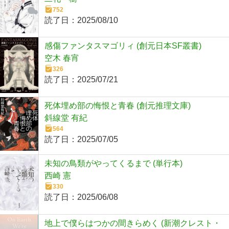
752
読了日：
2025/08/10
感傷ファンタスマゴリィ (創元日本SF叢書)
空木 春宵
326
読了日：
2025/07/21
死体埋め部の悔恨と青春 (創元推理文庫)
斜線堂 有紀
564
読了日：
2025/07/05
未知の鳥類がやってくるまで (単行本)
西崎 憲
330
読了日：
2025/06/08
地上で僕らはつかの間きらめく (新潮クレスト・