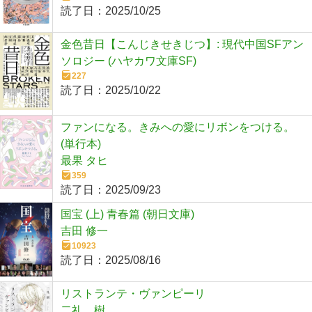
読了日：
2025/10/25
金色昔日【こんじきせきじつ】: 現代中国SFアン
ソロジー (ハヤカワ文庫SF)
227
読了日：
2025/10/22
ファンになる。きみへの愛にリボンをつける。
(単行本)
最果 タヒ
359
読了日：
2025/09/23
国宝 (上) 青春篇 (朝日文庫)
吉田 修一
10923
読了日：
2025/08/16
リストランテ・ヴァンピーリ
二礼 樹