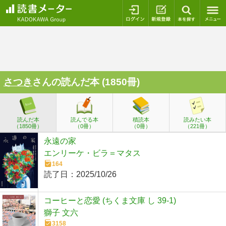
ログイン
新規登録
本を探
さつき
さんの読んだ本 (1850冊)
読んだ本
読んでる本
積読本
読みたい本
（1850冊）
（0冊）
（0冊）
（221冊）
永遠の家
エンリーケ・ビラ＝マタス
164
読了日：
2025/10/26
コーヒーと恋愛 (ちくま文庫 し 39-1)
獅子 文六
3158