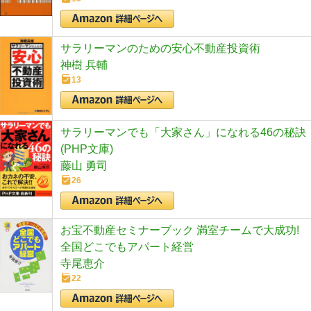
サラリーマンのための安心不動産投資術
神樹 兵輔
13
サラリーマンでも「大家さん」になれる46の秘訣
(PHP文庫)
藤山 勇司
26
お宝不動産セミナーブック 満室チームで大成功!
全国どこでもアパート経営
寺尾恵介
22