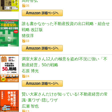
高野智弘
35
誰も書かなかった不動産投資の出口戦略・組合せ
戦略 改訂版
猪俣淳
33
満室大家さん12人の極意を盗め!不況に強い「不
動産経営」50の戦略
石原 博光
24
賢い大家さんだけが知っている! 不動産経営の常
識･裏ワザ･隠しワザ
広瀬 智也
13