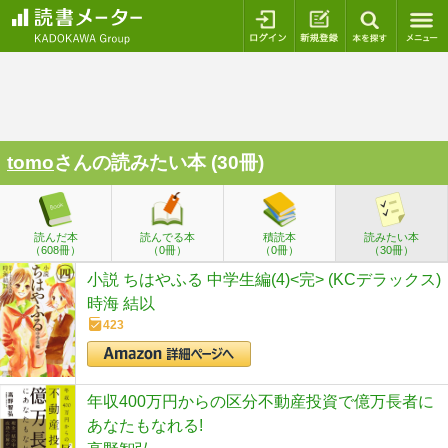
ログイン
新規登録
本を探
tomo
さんの読みたい本 (30冊)
読んだ本
読んでる本
積読本
読みたい本
（608冊）
（0冊）
（0冊）
（30冊）
小説 ちはやふる 中学生編(4)<完> (KCデラックス)
時海 結以
423
年収400万円からの区分不動産投資で億万長者に
あなたもなれる!