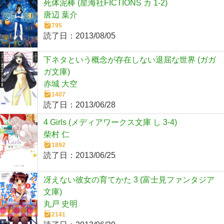
死体泥棒 (星海社FICTIONS カ 1-2)
唐辺 葉介
795
読了日：
2013/08/05
下ネタという概念が存在しない退屈な世界 (ガガ
ガ文庫)
赤城 大空
1407
読了日：
2013/06/28
4 Girls (メディアワークス文庫 し 3-4)
柴村 仁
1892
読了日：
2013/06/25
冴えない彼女の育てかた 3 (富士見ファンタジア
文庫)
丸戸 史明
2141