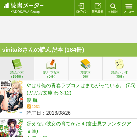
ログイン
新規登録
本を探
sinitai3
さんの読んだ本 (184冊)
読んだ本
読んでる本
積読本
読みたい本
（184冊）
（0冊）
（0冊）
（0冊）
やはり俺の青春ラブコメはまちがっている。 (7.5)
(ガガガ文庫 わ 3-12)
渡 航
4031
読了日：
2013/08/26
冴えない彼女の育てかた 4 (富士見ファンタジア
文庫)