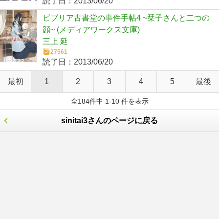
読了日：
2013/06/20
ビブリア古書堂の事件手帖4 ~栞子さんと二つの
顔~ (メディアワークス文庫)
三上 延
27561
読了日：
2013/06/20
最初
1
2
3
4
5
最後
全184件中 1-10 件を表示
sinitai3さんのページに戻る