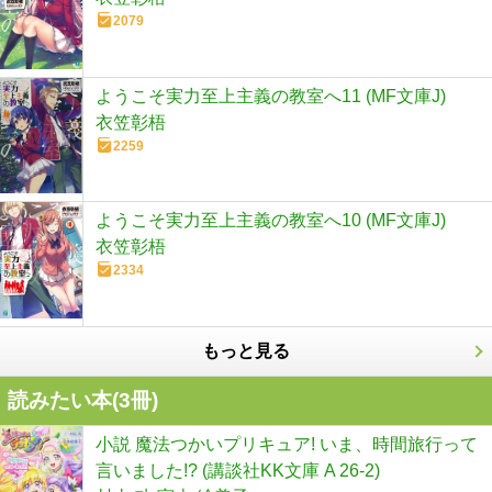
2079
ようこそ実力至上主義の教室へ11 (MF文庫J)
衣笠彰梧
2259
ようこそ実力至上主義の教室へ10 (MF文庫J)
衣笠彰梧
2334
もっと見る
読みたい本(
3
冊)
小説 魔法つかいプリキュア! いま、時間旅行って
言いました!? (講談社KK文庫 A 26-2)