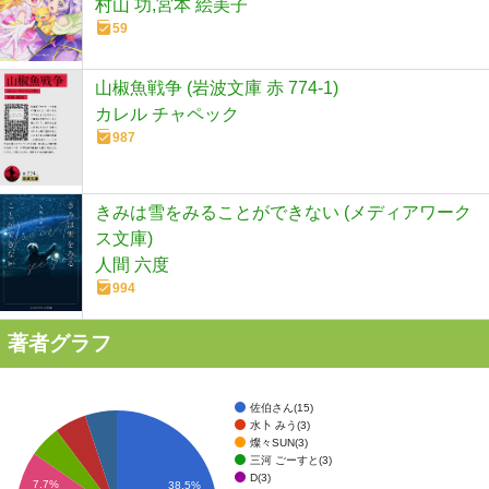
村山 功,宮本 絵美子
59
山椒魚戦争 (岩波文庫 赤 774-1)
カレル チャペック
987
きみは雪をみることができない (メディアワーク
ス文庫)
人間 六度
994
著者グラフ
佐伯さん(15)
水卜 みう(3)
燦々SUN(3)
三河 ごーすと(3)
D(3)
7.7%
38.5%