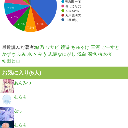
鴨志田 一(3)
葵 せきな(3)
7.7%
ちゅるけ(2)
丸戸 史明(2)
7.7%
川原 礫(2)
7.7%
7.7%
7.7%
最近読んだ著者:
緒乃 ワサビ
鏡遊
ちゅるけ
三河 ごーすと
かずき ふみ
水卜 みう
志馬なにがし
浅白 深也
桜木桜
幼田ヒロ
お気に入り(
5
人)
あんみつ
むらを
なつ
むらを