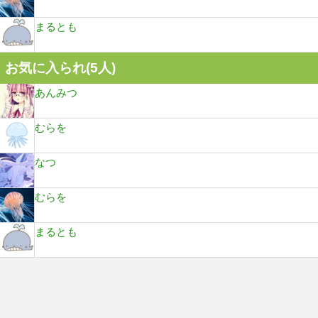
まるとも
お気に入られ(
5
人)
あんみつ
むらを
なつ
むらを
まるとも