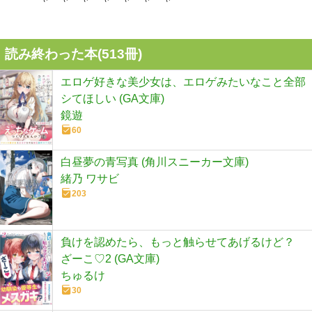
読み終わった本(
513
冊)
エロゲ好きな美少女は、エロゲみたいなこと全部
シてほしい (GA文庫)
鏡遊
60
白昼夢の青写真 (角川スニーカー文庫)
緒乃 ワサビ
203
負けを認めたら、もっと触らせてあげるけど？
ざーこ♡2 (GA文庫)
ちゅるけ
30