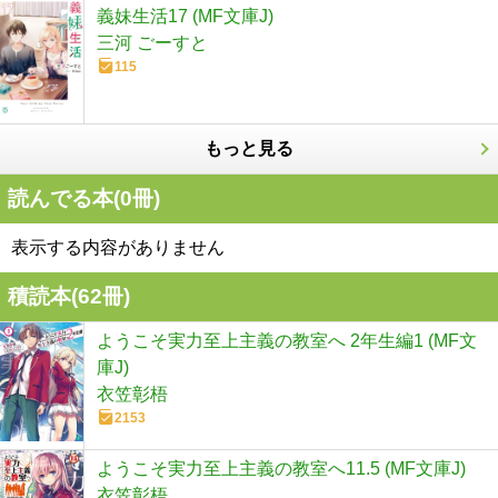
義妹生活17 (MF文庫J)
三河 ごーすと
115
もっと見る
読んでる本(
0
冊)
表示する内容がありません
積読本(
62
冊)
ようこそ実力至上主義の教室へ 2年生編1 (MF文
庫J)
衣笠彰梧
2153
ようこそ実力至上主義の教室へ11.5 (MF文庫J)
衣笠彰梧