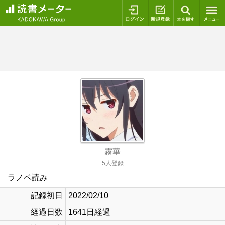
ログイン
新規登録
本を探
霧華
5人登録
ラノベ読み
記録初日
2022/02/10
経過日数
1641日経過