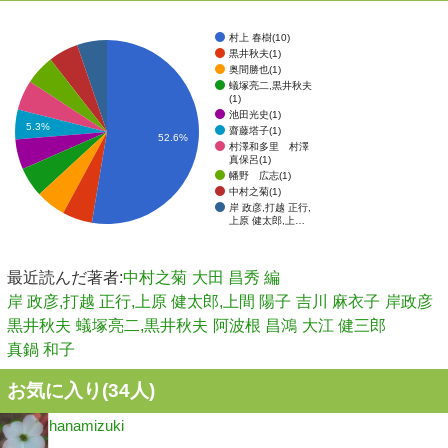
村上 春樹(10)
黒井秋夫(1)
奥間勝也(1)
蟻塚亮二,黒井秋夫
(1)
池田光史(1)
5.3%
齋藤塔子(1)
52.6%
村澤和多里 村澤
真保呂(1)
幡野 広志(1)
中村之菊(1)
岸 政彦,打越 正行,
上原 健太郎,上…
最近読んだ著者:
中村之菊
大田 昌秀 編
岸 政彦,打越 正行,上原 健太郎,上間 陽子
吉川 麻衣子
岸政彦
黒井秋夫
蟻塚亮二,黒井秋夫
阿波根 昌鴻
大江 健三郎
真鍋 和子
お気に入り(
34
人)
hanamizuki