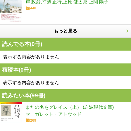
岸 政彦,打越 正行,上原 健太郎,上間 陽子
440
もっと見る
読んでる本(
0
冊)
表示する内容がありません
積読本(
0
冊)
表示する内容がありません
読みたい本(
99
冊)
またの名をグレイス（上） (岩波現代文庫)
マーガレット・アトウッド
269