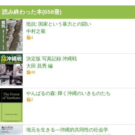
読み終わった本(
658
冊)
抵抗: 国家という暴力との闘い
中村之菊
4
決定版 写真記録 沖縄戦
大田 昌秀 編
49
やんばるの森: 輝く沖縄のいきものたち
2
地元を生きる―沖縄的共同性の社会学