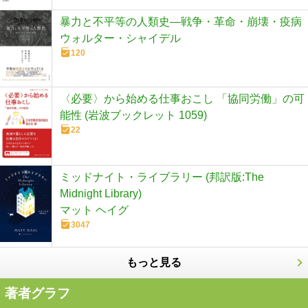
暴力と不平等の人類史―戦争・革命・崩壊・疫病
ウォルター・シャイデル
120
〈必要〉から始める仕事おこし 「協同労働」の可
能性 (岩波ブックレット 1059)
22
ミッドナイト・ライブラリー (邦訳版:The
Midnight Library)
マット ヘイグ
3047
もっと見る
著者グラフ