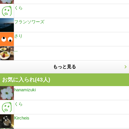
くら
フランソワーズ
さり
...
もっと見る
お気に入られ(
43
人)
hanamizuki
くら
Kircheis